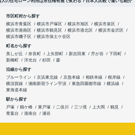
国人の住宅ローン利用は永住権有無で変わる？日本人比較で違いも紹介
市区町村から探す
横浜市青葉区
横浜市戸塚区
横浜市旭区
横浜市泉区
横浜市港南区
横浜市鶴見区
横浜市港北区
横浜市金沢区
横浜市磯子区
横浜市保土ケ谷区
町名から探す
美しが丘
奈良町
上矢部町
新吉田東
芹が谷
下田町
新橋町
洋光台
杉田
森
沿線から探す
ブルーライン
京浜東北線
京急本線
相鉄本線
根岸線
横須賀線
湘南新宿ライン宇須
東急田園都市線
横浜線
東海道本線
駅から探す
戸塚
鶴ケ峰
東戸塚
二俣川
三ツ境
上大岡
鶴見
青葉台
港南台
瀬谷