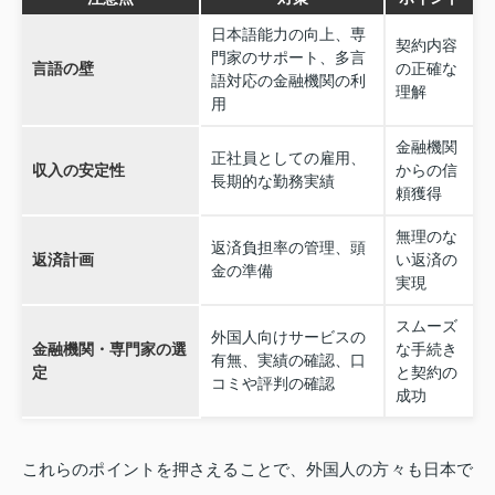
日本語能力の向上、専
契約内容
門家のサポート、多言
言語の壁
の正確な
語対応の金融機関の利
理解
用
金融機関
正社員としての雇用、
収入の安定性
からの信
長期的な勤務実績
頼獲得
無理のな
返済負担率の管理、頭
返済計画
い返済の
金の準備
実現
スムーズ
外国人向けサービスの
金融機関・専門家の選
な手続き
有無、実績の確認、口
定
と契約の
コミや評判の確認
成功
これらのポイントを押さえることで、外国人の方々も日本で