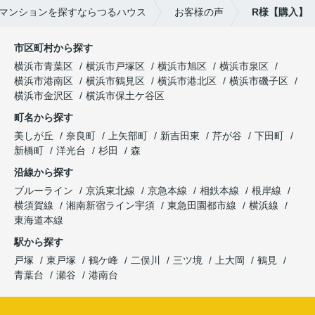
マンションを探すならつるハウス
お客様の声
R様【購入】
市区町村から探す
横浜市青葉区
横浜市戸塚区
横浜市旭区
横浜市泉区
横浜市港南区
横浜市鶴見区
横浜市港北区
横浜市磯子区
横浜市金沢区
横浜市保土ケ谷区
町名から探す
美しが丘
奈良町
上矢部町
新吉田東
芹が谷
下田町
新橋町
洋光台
杉田
森
沿線から探す
ブルーライン
京浜東北線
京急本線
相鉄本線
根岸線
横須賀線
湘南新宿ライン宇須
東急田園都市線
横浜線
東海道本線
駅から探す
戸塚
東戸塚
鶴ケ峰
二俣川
三ツ境
上大岡
鶴見
青葉台
瀬谷
港南台