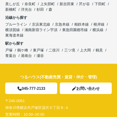
美しが丘
奈良町
上矢部町
新吉田東
芹が谷
下田町
新橋町
洋光台
杉田
森
沿線から探す
ブルーライン
京浜東北線
京急本線
相鉄本線
根岸線
横須賀線
湘南新宿ライン宇須
東急田園都市線
横浜線
東海道本線
駅から探す
戸塚
鶴ケ峰
東戸塚
二俣川
三ツ境
上大岡
鶴見
青葉台
港南台
瀬谷
つるハウス(不動産売買・賃貸・仲介・管理)
045-777-2133
お問い合わせ
〒245-0061
神奈川県横浜市戸塚区汲沢６丁目８-４
営業時間：
10:00~20:00