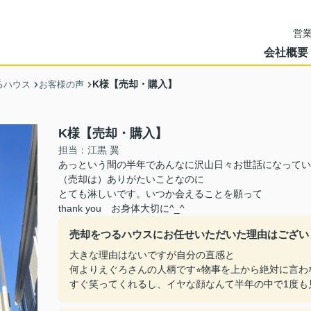
営業
会社概要
K様【売却・購入】
るハウス
お客様の声
K様【売却・購入】
担当：江黒 翼
あっという間の半年であんなに沢山日々お世話になってい
（売却は）ありがたいことなのに
とても淋しいです。いつか会えることを願って
thank you お身体大切に^_^
売却をつるハウスにお任せいただいた理由はござい
大きな理由はないですが自分の直感と
何よりえぐろさんの人柄です⭐︎物事を上から絶対に言わ
すぐ笑ってくれるし、イヤな顔なんて半年の中で1度も見