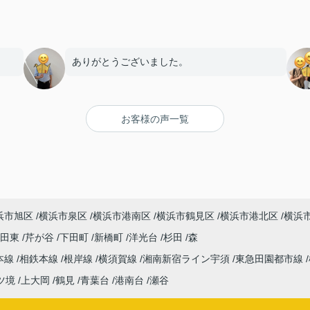
ありがとうございました。
お客様の声一覧
浜市旭区
横浜市泉区
横浜市港南区
横浜市鶴見区
横浜市港北区
横浜
吉田東
芹が谷
下田町
新橋町
洋光台
杉田
森
本線
相鉄本線
根岸線
横須賀線
湘南新宿ライン宇須
東急田園都市線
ツ境
上大岡
鶴見
青葉台
港南台
瀬谷