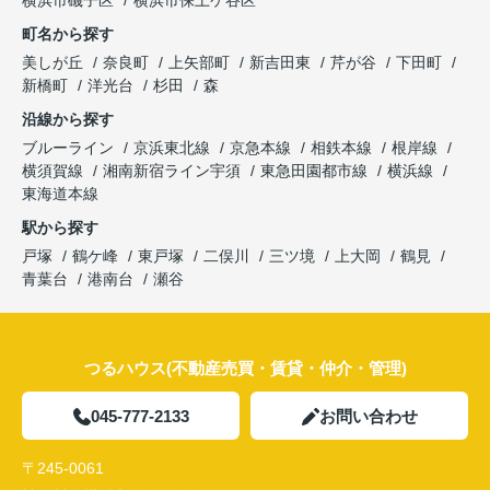
町名から探す
美しが丘
奈良町
上矢部町
新吉田東
芹が谷
下田町
新橋町
洋光台
杉田
森
沿線から探す
ブルーライン
京浜東北線
京急本線
相鉄本線
根岸線
横須賀線
湘南新宿ライン宇須
東急田園都市線
横浜線
東海道本線
駅から探す
戸塚
鶴ケ峰
東戸塚
二俣川
三ツ境
上大岡
鶴見
青葉台
港南台
瀬谷
つるハウス(不動産売買・賃貸・仲介・管理)
045-777-2133
お問い合わせ
〒245-0061