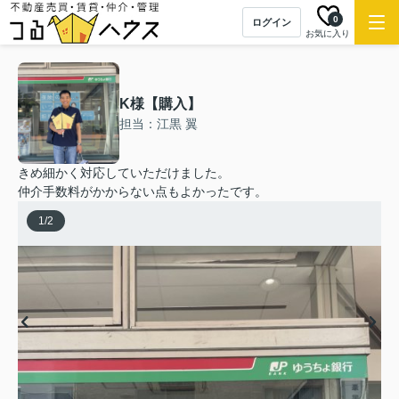
0
ログイン
お気に入り
K様【購入】
担当：江黒 翼
きめ細かく対応していただけました。
仲介手数料がかからない点もよかったです。
1
/
2