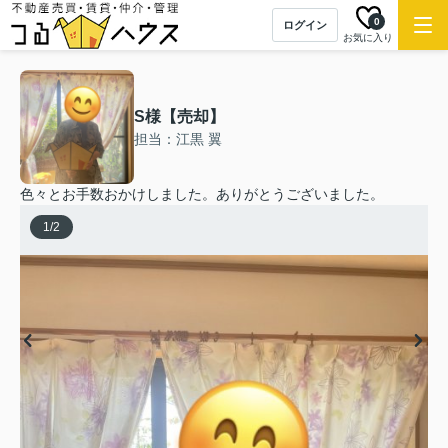
0
ログイン
お気に入り
S様【売却】
担当：江黒 翼
色々とお手数おかけしました。ありがとうございました。
1
/
2