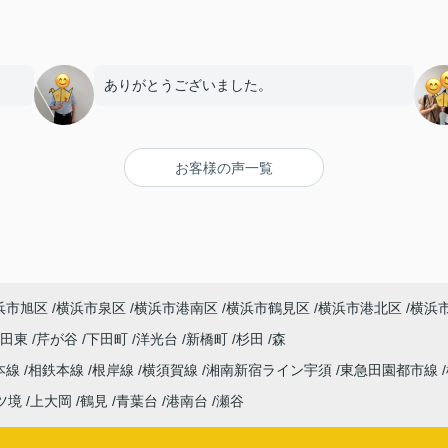
ありがとうございました。
お客様の声一覧
浜市旭区
横浜市泉区
横浜市港南区
横浜市鶴見区
横浜市港北区
横浜
吉田東
芹が谷
下田町
洋光台
新橋町
杉田
森
本線
相鉄本線
根岸線
横須賀線
湘南新宿ライン宇須
東急田園都市線
ツ境
上大岡
鶴見
青葉台
港南台
瀬谷