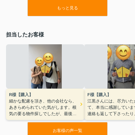
もっと見る
担当したお客様
R様【購入】
F様【購入】
細かな配慮を頂き、他の会社なら、
江黒さんには、尽力いた
あきらめられていた気がします。根
て、本当に感謝していま
気の要る物件探しでしたが、最後ま
連絡も返して下さったり
で、こちらの質問、懸念に誠実にお
のタイミングから丁寧な
答え頂き、後悔が一切ない物件購入
た！
ありがとうございま
お客様の声一覧
でした。
本当にありがとうござい