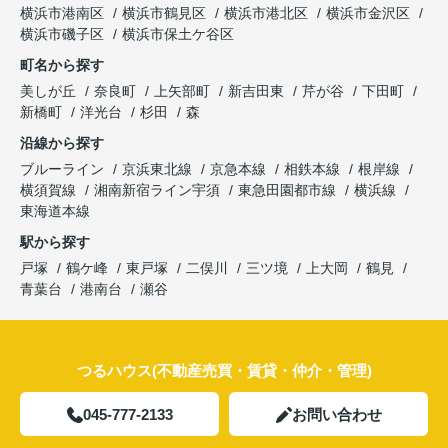
横浜市港南区
横浜市鶴見区
横浜市港北区
横浜市金沢区
横浜市磯子区
横浜市保土ケ谷区
町名から探す
美しが丘
奈良町
上矢部町
新吉田東
芹が谷
下田町
新橋町
洋光台
杉田
森
沿線から探す
ブルーライン
京浜東北線
京急本線
相鉄本線
根岸線
横須賀線
湘南新宿ライン宇須
東急田園都市線
横浜線
東海道本線
駅から探す
戸塚
鶴ケ峰
東戸塚
二俣川
三ツ境
上大岡
鶴見
青葉台
港南台
瀬谷
つるハウス(不動産売買・賃貸・仲介・管理)
045-777-2133
お問い合わせ