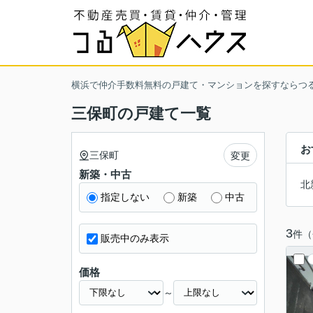
横浜で仲介手数料無料の戸建て・マンションを探すならつ
三保町の戸建て一覧
お
三保町
変更
新築・中古
北
指定しない
新築
中古
3
件（
販売中のみ表示
価格
～