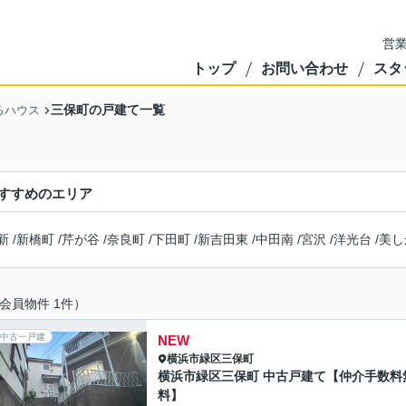
営業
トップ
お問い合わせ
スタ
三保町の戸建て一覧
るハウス
すすめのエリア
新
/
新橋町
/
芹が谷
/
奈良町
/
下田町
/
新吉田東
/
中田南
/
宮沢
/
洋光台
/
美し
会員物件 1件）
中古一戸建
NEW
横浜市緑区
三保町
横浜市緑区三保町 中古戸建て【仲介手数料
料】