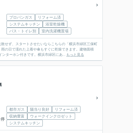
プロパンガス
リフォーム済
システムキッチン
浴室乾燥機
バス・トイレ別
室内洗濯機置場
失敗せず、スタートさせたいならこちらの「横浜市緑区三保町
、雨の日で濡れた上着や傘もすぐに乾燥できます。建物面積
インターホン付きです。横浜市緑区にあ...
もっと見る
無
都市ガス
陽当り良好
リフォーム済
収納豊富
ウォークインクロゼット
 停
システムキッチン