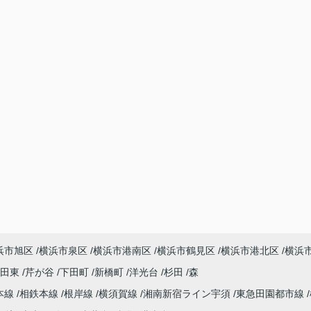
浜市旭区
横浜市泉区
横浜市港南区
横浜市鶴見区
横浜市港北区
横浜
吉田東
芹が谷
下田町
新橋町
洋光台
杉田
森
本線
相鉄本線
根岸線
横須賀線
湘南新宿ライン宇須
東急田園都市線