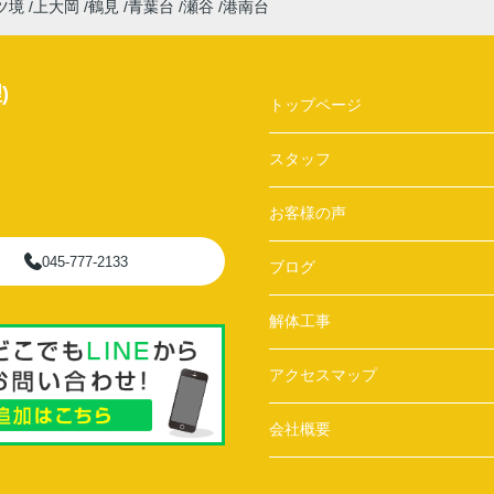
ツ境
上大岡
鶴見
青葉台
瀬谷
港南台
)
トップページ
スタッフ
お客様の声
045-777-2133
ブログ
解体工事
アクセスマップ
会社概要