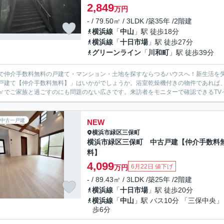
2,849
万円
- / 79.50㎡ / 3LDK /築35年 /2階建
横浜線
「
中山
」駅 徒歩18分
横浜線
「
十日市場
」駅 徒歩27分
グリーンライン
「
川和町
」駅 徒歩39分
で仲介手数料無料の戸建て・マンション・土地を探すならつるハウスへ！新生活を
戸建て【仲介手数料無料】」はいかがでしょうか。浴室乾燥機付きの物件であれば
.5㎡でご家族と過ごすのにも問題のない広さです。来訪者をモニターで確認できるTV
中古一戸建
NEW
横浜市緑区
三保町
横浜市緑区三保町 中古戸建【仲介手数料
料】
4,099
6月22日 値下げ
万円
- / 89.43㎡ / 3LDK /築25年 /2階建
横浜線
「
十日市場
」駅 徒歩20分
横浜線
「
中山
」駅 バス10分 「三保中央」
歩6分