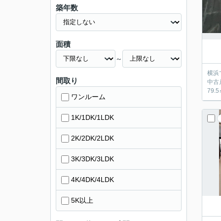
築年数
面積
～
横浜
間取り
中古
79
ワンルーム
1K/1DK/1LDK
2K/2DK/2LDK
3K/3DK/3LDK
4K/4DK/4LDK
5K以上