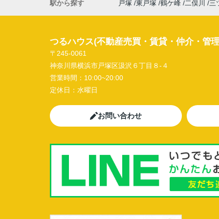
駅から探す
戸塚
東戸塚
鶴ケ峰
二俣川
三
つるハウス(不動産売買・賃貸・仲介・管理
〒245-0061
神奈川県横浜市戸塚区汲沢６丁目８-４
営業時間：
10:00~20:00
定休日：
水曜日
お問い合わせ