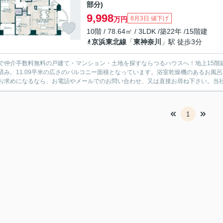
部分)
9,998
8月3日 値下げ
万円
10階 / 78.64㎡ / 3LDK /築22年 /15階建
京浜東北線
「
東神奈川
」駅 徒歩3分
で仲介手数料無料の戸建て・マンション・土地を探すならつるハウスへ！地上15階
済み。11.09平米の広さのバルコニー面積となっています。浴室乾燥機のあるお風
お求めになるなら、お電話やメールでのお問い合わせ、又は直接お尋ね下さい。当社が
1