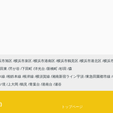
浜市旭区
横浜市泉区
横浜市港南区
横浜市鶴見区
横浜市港北区
横浜
吉田東
芹が谷
下田町
洋光台
新橋町
杉田
森
本線
相鉄本線
根岸線
横須賀線
湘南新宿ライン宇須
東急田園都市線
ツ境
上大岡
鶴見
青葉台
港南台
瀬谷
)
トップページ