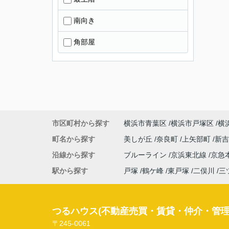
南向き
角部屋
市区町村から探す
横浜市青葉区
横浜市戸塚区
横
町名から探す
美しが丘
奈良町
上矢部町
新
沿線から探す
ブルーライン
京浜東北線
京急
駅から探す
戸塚
鶴ケ峰
東戸塚
二俣川
三
つるハウス(不動産売買・賃貸・仲介・管理
〒245-0061