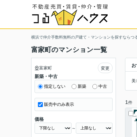
横浜で仲介手数料無料の戸建て・マンションを探すならつ
富家町のマンション一覧
お
富家町
変更
新築・中古
美
指定しない
新築
中古
1
件
販売中のみ表示
価格
～