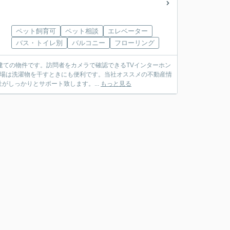
ペット飼育可
ペット相談
エレベーター
バス・トイレ別
バルコニー
フローリング
建ての物件です。訪問者をカメラで確認できるTVインターホン
呂場は洗濯物を干すときにも便利です。当社オススメの不動産情
しっかりとサポート致します。...
もっと見る