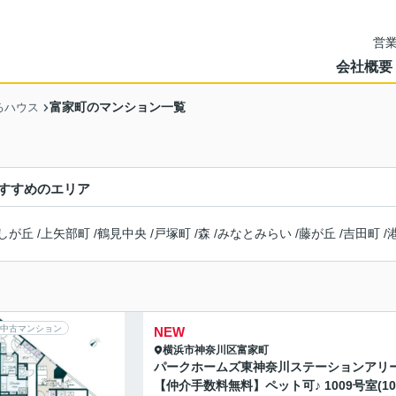
営業
会社概要
富家町のマンション一覧
るハウス
すすめのエリア
しが丘
/
上矢部町
/
鶴見中央
/
戸塚町
/
森
/
みなとみらい
/
藤が丘
/
吉田町
/
中古マンション
NEW
横浜市神奈川区
富家町
パークホームズ東神奈川ステーションアリ
【仲介手数料無料】ペット可♪ 1009号室(1