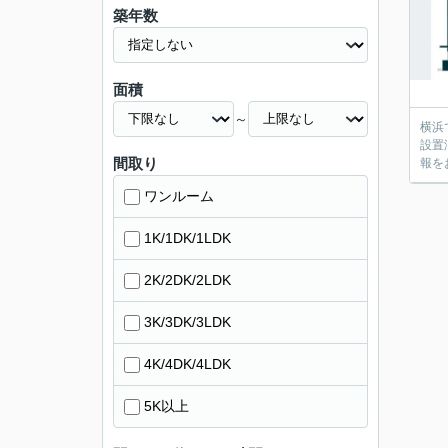
築年数
面積
～
横浜
設置
間取り
報を
ワンルーム
1K/1DK/1LDK
2K/2DK/2LDK
3K/3DK/3LDK
4K/4DK/4LDK
5K以上