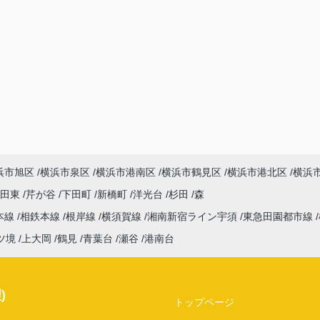
浜市旭区
横浜市泉区
横浜市港南区
横浜市鶴見区
横浜市港北区
横浜
吉田東
芹が谷
下田町
新橋町
洋光台
杉田
森
本線
相鉄本線
根岸線
横須賀線
湘南新宿ライン宇須
東急田園都市線
ツ境
上大岡
鶴見
青葉台
瀬谷
港南台
)
トップページ