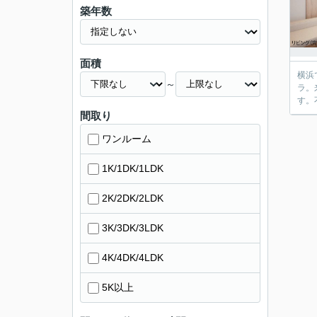
築年数
面積
横浜
～
ラ。
す。
間取り
ワンルーム
1K/1DK/1LDK
2K/2DK/2LDK
3K/3DK/3LDK
4K/4DK/4LDK
5K以上