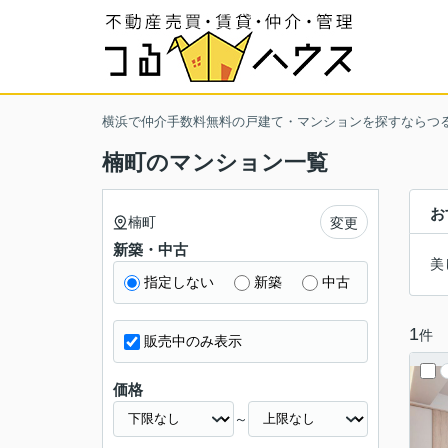
横浜で仲介手数料無料の戸建て・マンションを探すならつ
楠町のマンション一覧
お
楠町
変更
新築・中古
美
指定しない
新築
中古
1
件
販売中のみ表示
価格
～