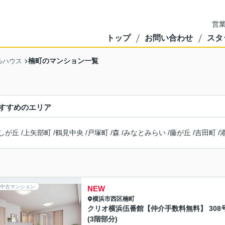
営業
トップ
お問い合わせ
スタ
楠町のマンション一覧
るハウス
すすめのエリア
しが丘
/
上矢部町
/
鶴見中央
/
戸塚町
/
森
/
みなとみらい
/
藤が丘
/
吉田町
/
中古マンション
NEW
横浜市西区
楠町
クリオ横浜伍番館【仲介手数料無料】 308
(3階部分)