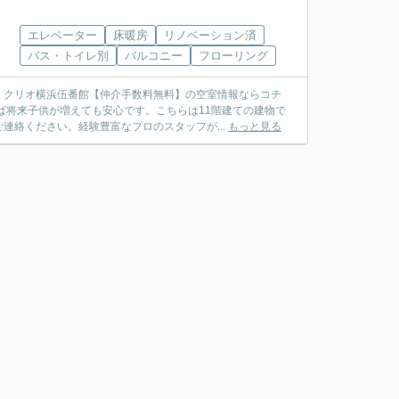
エレベーター
床暖房
リノベーション済
バス・トイレ別
バルコニー
フローリング
：クリオ横浜伍番館【仲介手数料無料】の空室情報ならコチ
ば将来子供が増えても安心です。こちらは11階建ての建物で
連絡ください。経験豊富なプロのスタッフが...
もっと見る