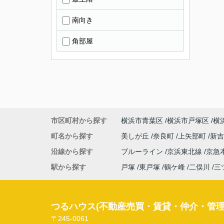
南向き
角部屋
市区町村から探す
横浜市青葉区
横浜市戸塚区
横
町名から探す
美しが丘
奈良町
上矢部町
新
沿線から探す
ブルーライン
京浜東北線
京急
駅から探す
戸塚
東戸塚
鶴ケ峰
二俣川
三
つるハウス(不動産売買・賃貸・仲介・管理
〒245-0061