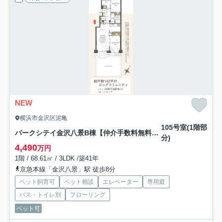
NEW
横浜市金沢区泥亀
105号室(1階部
パークシテイ金沢八景B棟【仲介手数料無料】ペット可♪
分)
4,490
万円
1階 / 68.61㎡ / 3LDK /築41年
京急本線「金沢八景」駅 徒歩8分
ペット飼育可
ペット相談
エレベーター
専用庭
バス・トイレ別
フローリング
ペット可