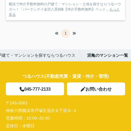
横浜で仲介手数料無料の戸建て・マンション・土地を探すならつるハウ
スへ！「パークシテイ金沢八景B棟【仲介手数料無料】ペット...
もっと
見る
1
戸建て・マンションを探すならつるハウス
泥亀のマンション一覧
つるハウス(不動産売買・賃貸・仲介・管理)
045-777-2133
お問い合わせ
〒245-0061
神奈川県横浜市戸塚区汲沢６丁目８-４
営業時間：
10:00~20:00
定休日：
水曜日