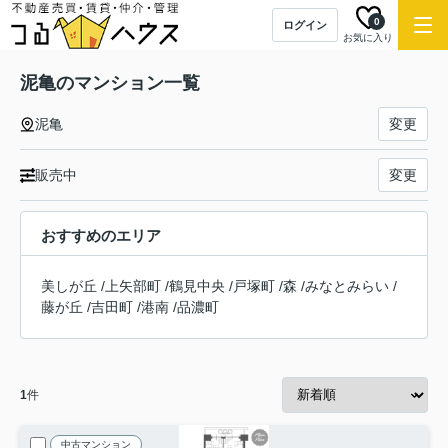
0
ログイン
お気に入り
泥亀のマンション一覧
泥亀
変更
販売中
変更
おすすめのエリア
美しが丘
/
上矢部町
/
鶴見中央
/
戸塚町
/
森
/
みなとみらい
/
藤が丘
/
吉田町
/
港南
/
品濃町
1
件
中古マンション