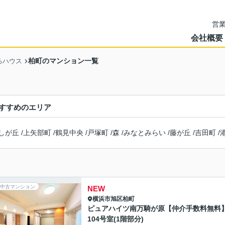
営業
会社概要
柏町のマンション一覧
るハウス
すすめのエリア
しが丘
/
上矢部町
/
鶴見中央
/
戸塚町
/
森
/
みなとみらい
/
藤が丘
/
吉田町
/
中古マンション
NEW
横浜市旭区
柏町
ピュアハイツ南万騎が原【仲介手数料無料
104号室(1階部分)