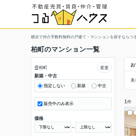
横浜で仲介手数料無料の戸建て・マンションを探すならつ
柏町のマンション一覧
お
柏町
変更
新築・中古
美
指定しない
新築
中古
1
件
販売中のみ表示
価格
～