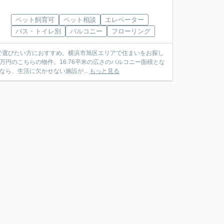
ペット飼育可
ペット相談
エレベーター
バス・トイレ別
バルコニー
フローリング
で選びたい方におすすめ。横浜市旭区エリアで住まいをお探し
万円のこちらの物件。16.76平米の広さのバルコニー面積とな
ら、生活に欠かせない施設が...
もっと見る