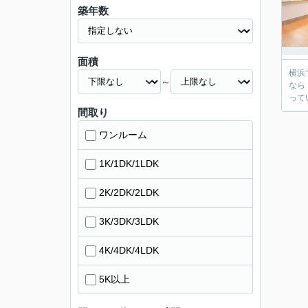
築年数
面積
横浜
～
なら
って
間取り
ワンルーム
1K/1DK/1LDK
2K/2DK/2LDK
3K/3DK/3LDK
4K/4DK/4LDK
5K以上