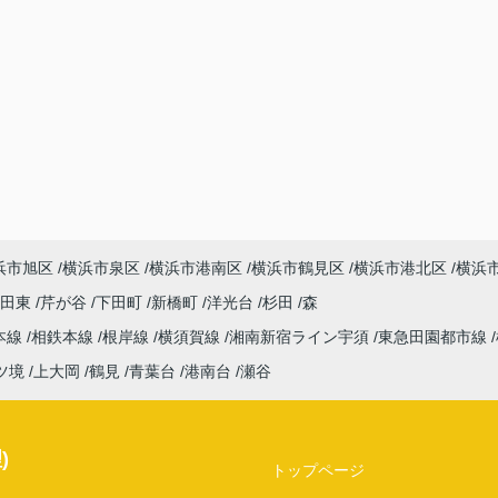
浜市旭区
横浜市泉区
横浜市港南区
横浜市鶴見区
横浜市港北区
横浜
吉田東
芹が谷
下田町
新橋町
洋光台
杉田
森
本線
相鉄本線
根岸線
横須賀線
湘南新宿ライン宇須
東急田園都市線
ツ境
上大岡
鶴見
青葉台
港南台
瀬谷
)
トップページ