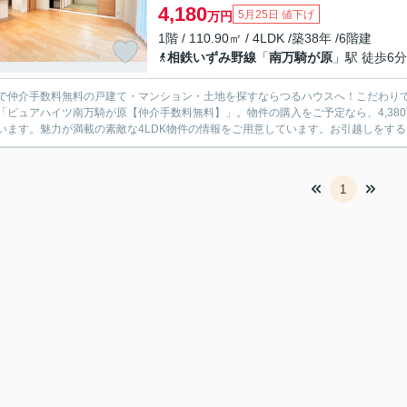
4,180
5月25日 値下げ
万円
1階 / 110.90㎡ / 4LDK /築38年 /6階建
相鉄いずみ野線
「
南万騎が原
」駅 徒歩6分
で仲介手数料無料の戸建て・マンション・土地を探すならつるハウスへ！こだわり
「ピュアハイツ南万騎が原【仲介手数料無料】」。物件の購入をご予定なら、4,380
います。魅力が満載の素敵な4LDK物件の情報をご用意しています。お引越しをするな
1