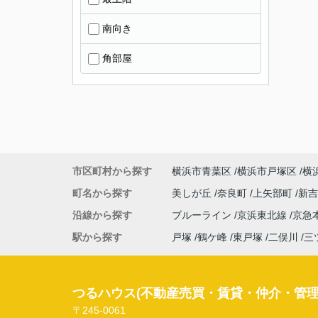
南向き
角部屋
市区町村から探す
横浜市青葉区
横浜市戸塚区
横
町名から探す
美しが丘
奈良町
上矢部町
新
沿線から探す
ブルーライン
京浜東北線
京急
駅から探す
戸塚
鶴ケ峰
東戸塚
二俣川
三
つるハウス(不動産売買・賃貸・仲介・管理
〒245-0061