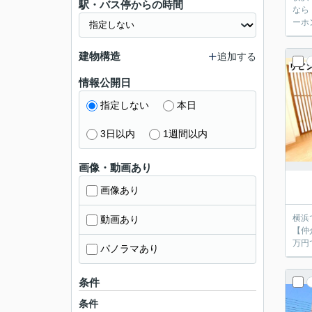
駅・バス停からの時間
なら
ーホ
建物構造
追加する
情報公開日
指定しない
本日
3日以内
1週間以内
画像・動画あり
画像あり
横浜
動画あり
【仲
万円
パノラマあり
条件
条件