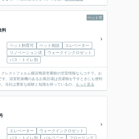
ペット可
数料
ペット飼育可
ペット相談
エレベーター
リノベーション済
ウォークインクロゼット
バス・トイレ別
：クレストフォルム横浜鴨居壱番館の空室情報ならコチラ。お
です。浴室乾燥機のあるお風呂場は洗濯物を干すときにも便利
。当社は豊富な経験と知識を持っているの...
もっと見る
号
エレベーター
ウォークインクロゼット
バス・トイレ別
バルコニー
フローリング