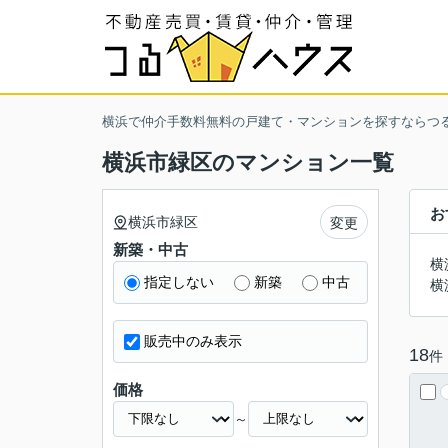
横浜で仲介手数料無料の戸建て・マンションを探すならつ
横浜市緑区のマンション一覧
お
横浜市緑区
変更
新築・中古
横
指定しない
新築
中古
横
販売中のみ表示
18
件
価格
～