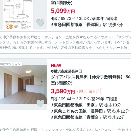
室(4階部分)
5,099
万円
4階 / 69.73㎡ / 3LDK /築30年 /5階建
東急田園都市線
「
長津田
」駅 徒歩8分
で仲介手数料無料の戸建て・マンション・土地を探すならつるハウスへ！「サンヴ
ッタリ。もしもの事態を抑止する、オートロック機能が備わっています。TVインタ
歩8分圏内に立地しています。当社がお客様の不動産購入をしっかりとサポート致しま
中古マンション
NEW
横浜市緑区
長津田
ダイアパレス長津田【仲介手数料無料】 50
室(5階部分)
3,590
7月6日 値下げ
万円
5階 / 69.44㎡ / 3LDK /築29年 /7階建
東急田園都市線
「
田奈
」駅 徒歩10分
東急こどもの国線
「
長津田
」駅 徒歩12分
東急田園都市線
「
青葉台
」駅 徒歩22分
で仲介手数料無料の戸建て・マンション・土地を探すならつるハウスへ！こだわり