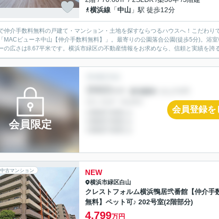
横浜線
「
中山
」駅 徒歩12分
で仲介手数料無料の戸建て・マンション・土地を探すならつるハウスへ！こだわり
「MACビューネ中山【仲介手数料無料】」。最寄りの公園落合公園(徒歩5分)。浴
ーの広さは8.67平米です。横浜市緑区の不動産情報をお求めなら、信頼と実績を誇る
会員登録を
会員限定
中古マンション
NEW
横浜市緑区
白山
クレストフォルム横浜鴨居弐番館【仲介手
無料】ペット可♪ 202号室(2階部分)
4,799
万円