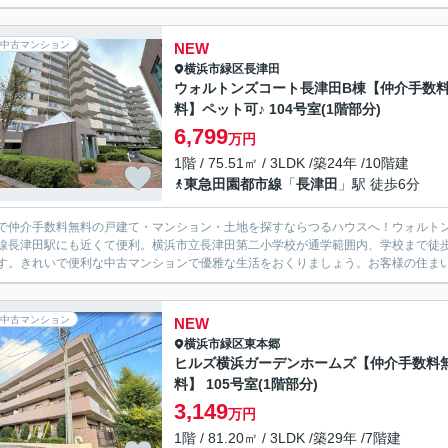
中古マンション
NEW
横浜市緑区
長津田
ウォルトンズコート長津田B棟【仲介手数
料】ペット可♪ 104号室(1階部分)
6,799
万円
1階 / 75.51㎡ / 3LDK /築24年 /10階建
東急田園都市線
「
長津田
」駅 徒歩6分
で仲介手数料無料の戸建て・マンション・土地を探すならつるハウスへ！ウォルトン
線長津田駅にも近くて便利。横浜市立長津田第二小学校が通学範囲内、学校まで徒
す。きれいで便利な中古マンションで優雅な生活をおくりましょう。お客様の住まい探
中古マンション
NEW
横浜市緑区
東本郷
ヒルズ横浜ガーデンホームズ【仲介手数料
料】 105号室(1階部分)
3,149
万円
1階 / 81.20㎡ / 3LDK /築29年 /7階建