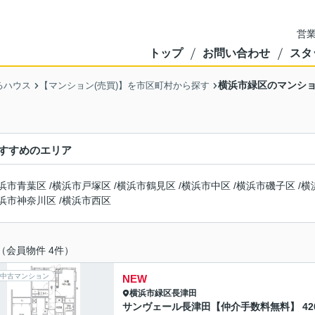
営業
トップ
お問い合わせ
スタ
横浜市緑区のマンシ
るハウス
【マンション(売買)】を市区町村から探す
すすめのエリア
浜市青葉区
/
横浜市戸塚区
/
横浜市鶴見区
/
横浜市中区
/
横浜市磯子区
/
横
浜市神奈川区
/
横浜市西区
（会員物件 4件）
中古マンション
NEW
横浜市緑区
長津田
サンヴェール長津田【仲介手数料無料】 42