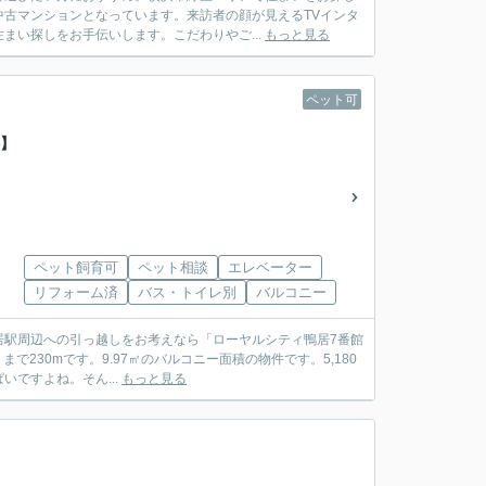
古マンションとなっています。来訪者の顔が見えるTVインタ
まい探しをお手伝いします。こだわりやご...
もっと見る
ペット可
料】
ペット飼育可
ペット相談
エレベーター
リフォーム済
バス・トイレ別
バルコニー
居駅周辺への引っ越しをお考えなら「ローヤルシティ鴨居7番館
で230mです。9.97㎡のバルコニー面積の物件です。5,180
ですよね。そん...
もっと見る