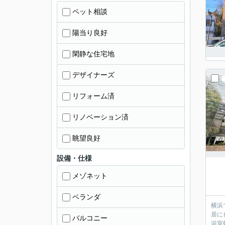
ペット相談
陽当り良好
閑静な住宅地
デザイナーズ
リフォーム済
リノベーション済
眺望良好
設備・仕様
メゾネット
ベランダ
横浜
居に
バルコニー
浴室