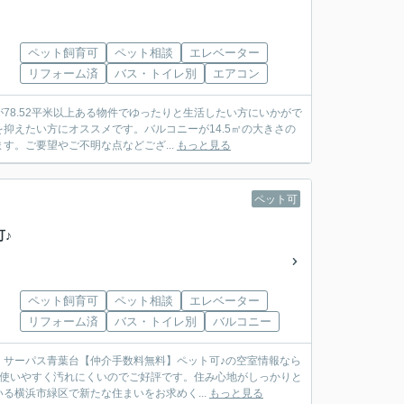
ペット飼育可
ペット相談
エレベーター
リフォーム済
バス・トイレ別
エアコン
8.52平米以上ある物件でゆったりと生活したい方にいかがで
抑えたい方にオススメです。バルコニーが14.5㎡の大きさの
。ご要望やご不明な点などござ...
もっと見る
ペット可
♪
ペット飼育可
ペット相談
エレベーター
リフォーム済
バス・トイレ別
バルコニー
：サーパス青葉台【仲介手数料無料】ペット可♪の空室情報なら
は使いやすく汚れにくいのでご好評です。住み心地がしっかりと
横浜市緑区で新たな住まいをお求めく...
もっと見る