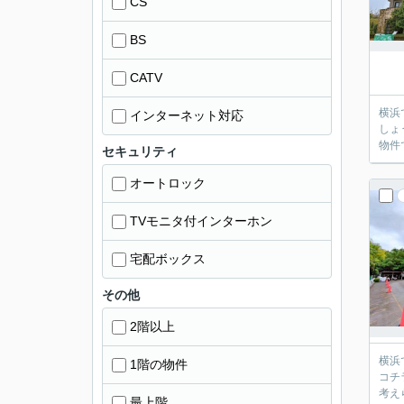
CS
BS
CATV
横浜
インターネット対応
しょ
物件
セキュリティ
オートロック
TVモニタ付インターホン
宅配ボックス
その他
2階以上
横浜
1階の物件
コチ
考え
最上階