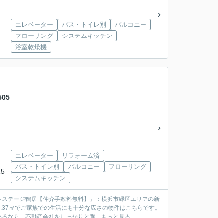
エレベーター
バス・トイレ別
バルコニー
フローリング
システムキッチン
浴室乾燥機
05
エレベーター
リフォーム済
バス・トイレ別
バルコニー
フローリング
5
システムキッチン
レステージ鴨居【仲介手数料無料】」：横浜市緑区エリアの新
1.37㎡でご家族での生活にも十分な広さの物件はこちらです。
なら、不動産会社をしっかりと選...
もっと見る