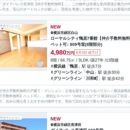
「ダイアパレス長津田【仲介手数料無料】」。この物件は快適な室内環境が魅力の中
ン付き。安心のオートロックが嬉しい、防犯を考慮した物件です。当社はお客様の住
中古マンション
NEW
横浜市緑区
白山
ローヤルシティ鴨居7番館【仲介手数料無
ペット可♪ 809号室(8階部分)
4,980
8月3日 値下げ
万円
8階 / 66.75㎡ / 3LDK /築27年 /13階建
横浜線
「
鴨居
」駅 徒歩7分
グリーンライン
「
中山
」駅 徒歩30分
グリーンライン
「
川和町
」駅 徒歩42分
で仲介手数料無料の戸建て・マンション・土地を探すならつるハウスへ！横浜線鴨
介手数料無料】ペット可♪」。便利なスーパー「mini(ミニ)ピアゴ 横浜白山1丁目店」ま
で、住み心地も良くおすすめの物件です。初めて訪れる街で暮らすのは不安がいっぱい
中古マンション
NEW
横浜市緑区
長津田