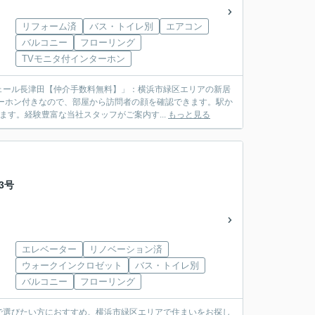
リフォーム済
バス・トイレ別
エアコン
バルコニー
フローリング
TVモニタ付インターホン
ェール長津田【仲介手数料無料】」：横浜市緑区エリアの新居
ーホン付きなので、部屋から訪問者の顔を確認できます。駅か
す。経験豊富な当社スタッフがご案内す...
もっと見る
3号
エレベーター
リノベーション済
ウォークインクロゼット
バス・トイレ別
バルコニー
フローリング
で選びたい方におすすめ。横浜市緑区エリアで住まいをお探し