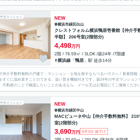
中古マンション
NEW
横浜市緑区
白山
クレストフォルム横浜鴨居壱番館【仲介手
半額】 206号室(2階部分)
4,498
万円
2階 / 76.59㎡ / 3LDK /築24年 /7階建
横浜線
「
鴨居
」駅 徒歩14分
で仲介手数料無料の戸建て・マンション・土地を探すならつるハウスへ！新着情報
をすぐに温め直すことのできる、追い焚き機能付きです。築24年の中古マンション
。不動産のことで確認したいことがあるなら、メール又はお電話にてご連絡ください
中古マンション
NEW
横浜市緑区
中山
MACビューネ中山【仲介手数料無料】 210
室(2階部分)
3,690
8月3日 値下げ
万円
2階 / 70.60㎡ / 2SLDK /築36年 /5階建