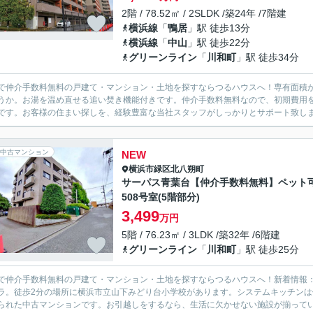
2階 / 78.52㎡ / 2SLDK /築24年 /7階建
横浜線
「
鴨居
」駅 徒歩13分
横浜線
「
中山
」駅 徒歩22分
グリーンライン
「
川和町
」駅 徒歩34分
で仲介手数料無料の戸建て・マンション・土地を探すならつるハウスへ！専有面積が7
うか。お湯を温め直せる追い焚き機能付きです。仲介手数料無料なので、初期費用を
です。お客様の住まい探しを、経験豊富な当社スタッフがしっかりとサポート致します
中古マンション
NEW
横浜市緑区
北八朔町
サーパス青葉台【仲介手数料無料】ペット可
508号室(5階部分)
3,499
万円
5階 / 76.23㎡ / 3LDK /築32年 /6階建
グリーンライン
「
川和町
」駅 徒歩25分
で仲介手数料無料の戸建て・マンション・土地を探すならつるハウスへ！新着情報
ラ。徒歩2分の場所に横浜市立山下みどり台小学校があります。システムキッチン
られた中古マンションです。お引越しをするなら、生活に欠かせない施設が揃っている