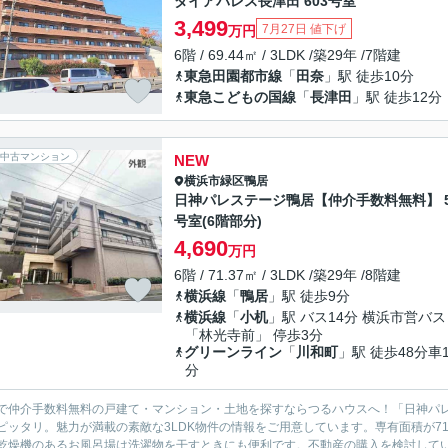
ダイアパレス長津田 603号室
3,499
7月27日 値下げ
万円
6階 / 69.44㎡ / 3LDK /築29年 /7階建
東急田園都市線
「
田奈
」駅 徒歩10分
東急こどもの国線
「
長津田
」駅 徒歩12分
中古マンション
NEW
横浜市緑区
鴨居
日神パレステージ鴨居【仲介手数料無料】 5
号室(6階部分)
4,690
万円
6階 / 71.37㎡ / 3LDK /築29年 /8階建
横浜線
「
鴨居
」駅 徒歩9分
横浜線
「
小机
」駅 バス14分 横浜市営バス
「林光寺前」 停歩3分
グリーンライン
「
川和町
」駅 徒歩48分車1
分
で仲介手数料無料の戸建て・マンション・土地を探すならつるハウスへ！「日神パ
ピッタリ。魅力が満載の素敵な3LDK物件の情報をご用意しています。専有面積が7
乾燥機のあるお風呂場は洗濯物を干すときにも便利です。不動産の購入を検討している