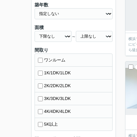
築年数
面積
～
横浜
にピ
間取り
ら徒
ワンルーム
1K/1DK/1LDK
2K/2DK/2LDK
3K/3DK/3LDK
4K/4DK/4LDK
5K以上
横浜