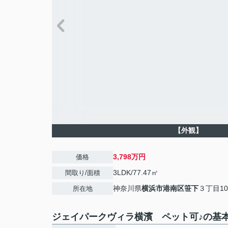
【外観】
3,798万円
価格
3LDK/77.47㎡
間取り/面積
神奈川県
横浜市港南区
笹下
３丁目10
所在地
ジェイパークヴィラ横濱 ペット可♪の基