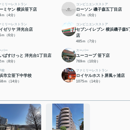
ァミリーレストラン
コンビニエンスストア
ーミヤン 横浜笹下店
ローソン 磯子森五丁目店
74ｍ（4分）
417ｍ（6分）
ァミリーレストラン
コンビニエンスストア
イゼリヤ 洋光台店
セブンイレブン 横浜磯子森5
55ｍ（6分）
店
485ｍ（7分）
ーパー
スーパー
いばすけっと 洋光台1丁目店
ユーコープ 笹下店
02ｍ（8分）
769ｍ（10分）
学校
ファミリーレストラン
浜市立笹下中学校
ロイヤルホスト屏風ヶ浦店
058ｍ（14分）
1075ｍ（14分）