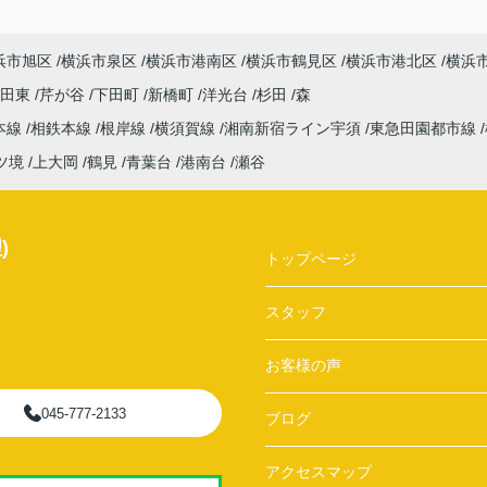
浜市旭区
横浜市泉区
横浜市港南区
横浜市鶴見区
横浜市港北区
横浜
吉田東
芹が谷
下田町
新橋町
洋光台
杉田
森
本線
相鉄本線
根岸線
横須賀線
湘南新宿ライン宇須
東急田園都市線
ツ境
上大岡
鶴見
青葉台
港南台
瀬谷
)
トップページ
スタッフ
お客様の声
045-777-2133
ブログ
アクセスマップ