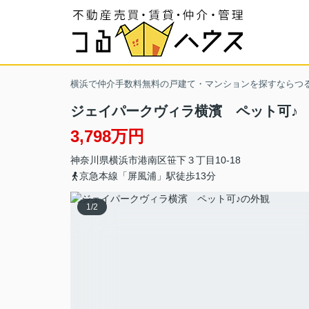
横浜で仲介手数料無料の戸建て・マンションを探すならつ
ジェイパークヴィラ横濱 ペット可♪
3,798万円
神奈川県
横浜市港南区
笹下
３丁目10-18
京急本線「屏風浦」駅徒歩13分
1
/
2