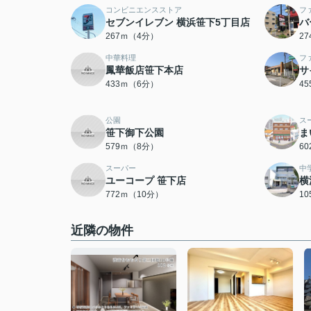
コンビニエンスストア
フ
セブンイレブン 横浜笹下5丁目店
バ
267ｍ（4分）
2
中華料理
フ
鳳華飯店笹下本店
サ
433ｍ（6分）
4
公園
ス
笹下御下公園
ま
579ｍ（8分）
6
スーパー
中
ユーコープ 笹下店
横
772ｍ（10分）
1
近隣の物件