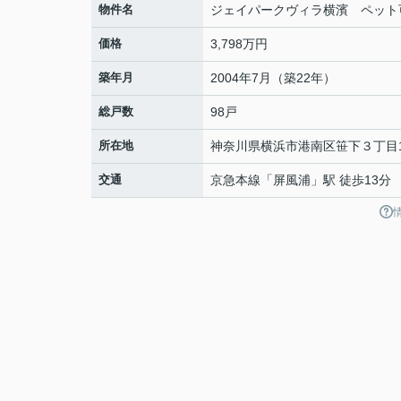
物件名
ジェイパークヴィラ横濱 ペット
価格
3,798万円
築年月
2004年7月（築22年）
総戸数
98戸
所在地
神奈川県
横浜市港南区
笹下
３丁目1
交通
京急本線
「
屏風浦
」駅 徒歩13分