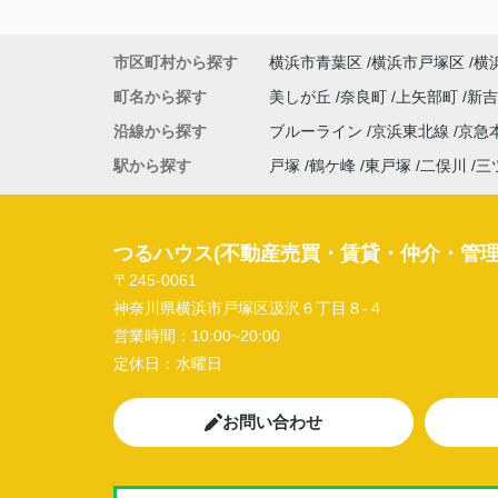
市区町村から探す
横浜市青葉区
横浜市戸塚区
横
町名から探す
美しが丘
奈良町
上矢部町
新
沿線から探す
ブルーライン
京浜東北線
京急
駅から探す
戸塚
鶴ケ峰
東戸塚
二俣川
三
つるハウス(不動産売買・賃貸・仲介・管理
〒245-0061
神奈川県横浜市戸塚区汲沢６丁目８-４
営業時間：
10:00~20:00
定休日：
水曜日
お問い合わせ