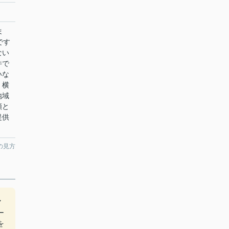
ま
です
ない
件で
いな
。横
地域
頼と
提供
の見方
マ
ー
を