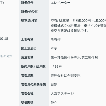
可♪
設備条件
エレベーター
設備(その他)
-
駐車場/月額
空有/ 駐車場 月額5,000円～15,0
※機械式立体駐車場 ※サイズ要
※空き状況は要確認です。
0-18
土地権利
所有権
国土法届出
不要
情報の見方
用途地域
第一種低層住居専用/第二種住居
販売戸数 / 総戸数
- / 98戸
管理形態
管理会社に全部委託
管理員の勤務形態
日勤
管理会社
大京アステージ
取引態様
仲介