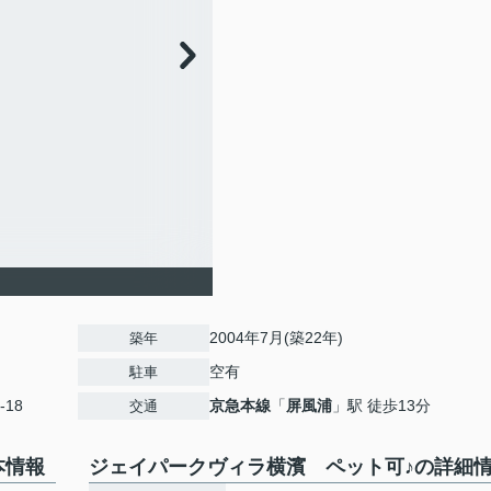
2004年7月(築22年)
築年
空有
駐車
-18
京急本線
「
屏風浦
」駅 徒歩13分
交通
本情報
ジェイパークヴィラ横濱 ペット可♪の詳細