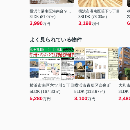
横浜市港南区港南台９丁目
横浜市港南区笹下５丁目
3LDK (81.07㎡)
3SLDK (78.03㎡)
2
3,990
3,198
6
万円
万円
よく見られている物件
横浜市南区六ツ川１丁目
横浜市青葉区奈良町
大和
5LDK (167.33㎡)
5LDK (113.67㎡)
3LDK 
5,280
3,100
2,48
万円
万円