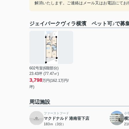
解消いたします。ご連絡はメール又はお電話にてお
ジェイパークヴィラ横濱 ペット可♪で募
602号室(6階部分)
23.43坪 (77.47㎡)
3,798
万円(162.1万円/
坪)
周辺施設
ファーストフード
小
マクドナルド 港南笹下店
横
183ｍ（3分）
2