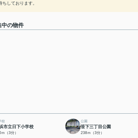
待ちしております。
集中の物件
学校
公園
浜市立日下小学校
笹下三丁目公園
10ｍ（3分）
238ｍ（3分）