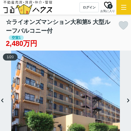
0
ログイン
お気に入り
☆ライオンズマンション大和第5 大型ル
ーフバルコニー付
空室1
2,480万円
1
/
20