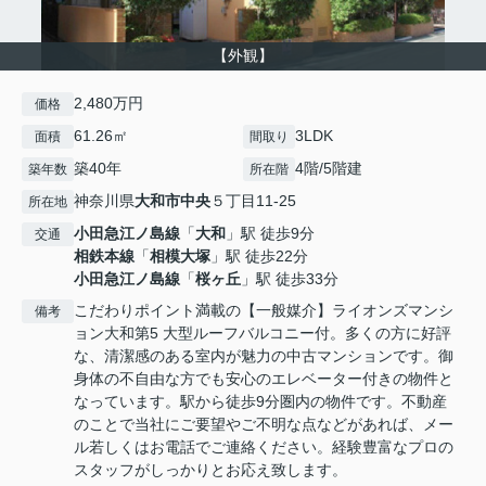
【外観】
2,480万円
価格
61.26㎡
3LDK
面積
間取り
築40年
4階/5階建
築年数
所在階
神奈川県
大和市
中央
５丁目11-25
所在地
小田急江ノ島線
「
大和
」駅 徒歩9分
交通
相鉄本線
「
相模大塚
」駅 徒歩22分
小田急江ノ島線
「
桜ヶ丘
」駅 徒歩33分
こだわりポイント満載の【一般媒介】ライオンズマンシ
備考
ョン大和第5 大型ルーフバルコニー付。多くの方に好評
な、清潔感のある室内が魅力の中古マンションです。御
身体の不自由な方でも安心のエレベーター付きの物件と
なっています。駅から徒歩9分圏内の物件です。不動産
のことで当社にご要望やご不明な点などがあれば、メー
ル若しくはお電話でご連絡ください。経験豊富なプロの
スタッフがしっかりとお応え致します。