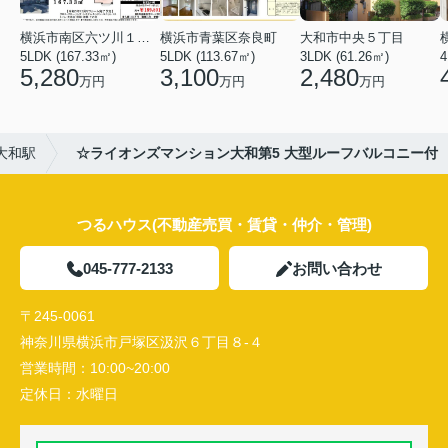
横浜市南区六ツ川１丁目
横浜市青葉区奈良町
大和市中央５丁目
5LDK (167.33㎡)
5LDK (113.67㎡)
3LDK (61.26㎡)
4
5,280
3,100
2,480
万円
万円
万円
大和駅
☆ライオンズマンション大和第5 大型ルーフバルコニー付
つるハウス(不動産売買・賃貸・仲介・管理)
045-777-2133
お問い合わせ
〒245-0061
神奈川県横浜市戸塚区汲沢６丁目８-４
営業時間：
10:00~20:00
定休日：
水曜日