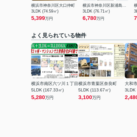
横浜市神奈川区大口仲町
横浜市神奈川区新浦島町１丁目
3LDK (74.59㎡)
3LDK (76.71㎡)
3
5,399
6,780
7
万円
万円
よく見られている物件
横浜市南区六ツ川１丁目
横浜市青葉区奈良町
大和
5LDK (167.33㎡)
5LDK (113.67㎡)
3LDK 
5,280
3,100
2,48
万円
万円