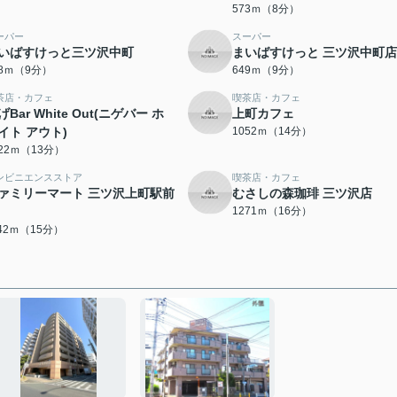
573ｍ（8分）
ーパー
スーパー
いばすけっと三ツ沢中町
まいばすけっと 三ツ沢中町店
48ｍ（9分）
649ｍ（9分）
茶店・カフェ
喫茶店・カフェ
げBar White Out(ニゲバー ホ
上町カフェ
イト アウト)
1052ｍ（14分）
022ｍ（13分）
ンビニエンスストア
喫茶店・カフェ
ァミリーマート 三ツ沢上町駅前
むさしの森珈琲 三ツ沢店
1271ｍ（16分）
142ｍ（15分）