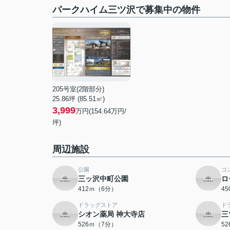
パークハイム三ツ沢で募集中の物件
205号室(2階部分)
25.86坪 (85.51㎡)
3,999
万円(154.64万円/
坪)
周辺施設
公園
コ
三ッ沢中町公園
ロ
412ｍ（6分）
4
ドラッグストア
ド
シオン薬局 神大寺店
三
526ｍ（7分）
5