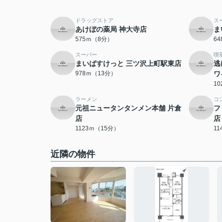
ドラッグストア
ス
あけぼの薬局 神大寺店
ま
575ｍ（8分）
6
スーパー
喫
まいばすけっと 三ツ沢上町駅東店
逃
978ｍ（13分）
ワ
1
ラーメン
コ
元祖ニュータンタンメン本舗 片倉
フ
店
店
1123ｍ（15分）
1
近隣の物件