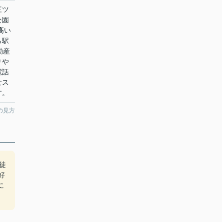
三ツ
公園
高い
ら駅
動産
りや
電話
なス
す。
の見方
徒
好
に