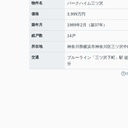
物件名
パークハイム三ツ沢
価格
3,999万円
築年月
1989年2月（築37年）
総戸数
14戸
所在地
神奈川県
横浜市神奈川区
三ツ沢中
交通
ブルーライン
「
三ツ沢下町
」駅 徒
分