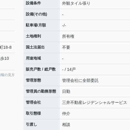
設備条件
外観タイル張り
設備(その他)
-
駐車場/月額
-/-
土地権利
所有権
町
18-8
国土法届出
不要
歩10
用途地域
-
販売戸数 / 総戸数
- / 14戸
情報の見方
管理形態
管理会社に全部委託
管理員の勤務形態
日勤
管理会社
三井不動産レジデンシャルサービス
取引態様
仲介
引渡し
相談