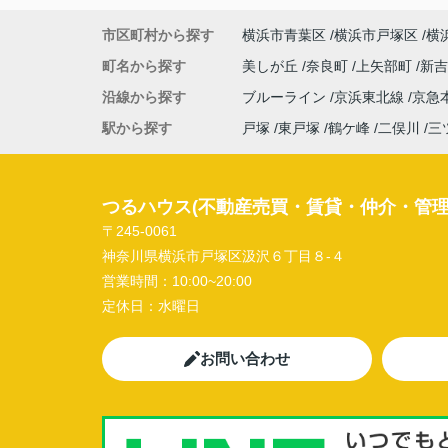
市区町村から探す
横浜市青葉区
横浜市戸塚区
横
町名から探す
美しが丘
奈良町
上矢部町
新
沿線から探す
ブルーライン
京浜東北線
京急
駅から探す
戸塚
東戸塚
鶴ケ峰
二俣川
三
つるハウス(不動産売買・賃貸・仲介・管理
〒245-0061
神奈川県横浜市戸塚区汲沢６丁目８-４
営業時間：
10:00~20:00
定休日：
水曜日
お問い合わせ