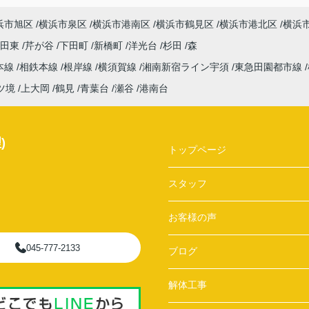
浜市旭区
横浜市泉区
横浜市港南区
横浜市鶴見区
横浜市港北区
横浜
吉田東
芹が谷
下田町
新橋町
洋光台
杉田
森
本線
相鉄本線
根岸線
横須賀線
湘南新宿ライン宇須
東急田園都市線
ツ境
上大岡
鶴見
青葉台
瀬谷
港南台
)
トップページ
スタッフ
お客様の声
045-777-2133
ブログ
解体工事