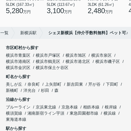
5LDK (167.33㎡)
5LDK (113.67㎡)
3LDK (61.26㎡)
4
5,280
3,100
2,480
万円
万円
万円
ン一覧
新横浜駅
シェヌ新横浜【仲介手数料無料】ペット可♪
市区町村から探す
横浜市青葉区
横浜市戸塚区
横浜市旭区
横浜市泉区
横浜市港南区
横浜市鶴見区
横浜市港北区
横浜市磯子区
横浜市金沢区
横浜市保土ケ谷区
町名から探す
美しが丘
奈良町
上矢部町
新吉田東
芹が谷
下田町
新橋町
洋光台
杉田
森
沿線から探す
ブルーライン
京浜東北線
京急本線
相鉄本線
根岸線
横須賀線
湘南新宿ライン宇須
東急田園都市線
横浜線
東海道本線
駅から探す