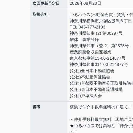
2026年08月20日
次回更新予定日
取扱会社
つるハウス(不動産売買・賃貸・仲
神奈川県横浜市戸塚区汲沢６丁目
TEL:045-777-2133
神奈川県知事 (2) 第30297号
解体工事業登録
神奈川県知事（登‐2）第2378号
産業廃棄物収集運搬業
東京都知事第13-00-214877号
神奈川県知事014-00-214877号
(公社)全日本不動産協会
(公社)不動産保証協会
(公社)首都圏不動産公正取引協議
(公社)東日本不動産流通機構
(公社)戸塚法人会
備考
横浜で仲介手数料無料の戸建て・
～仲介手数料最大無料 現地ご見
★つるハウスでは高額な「仲介手
す！