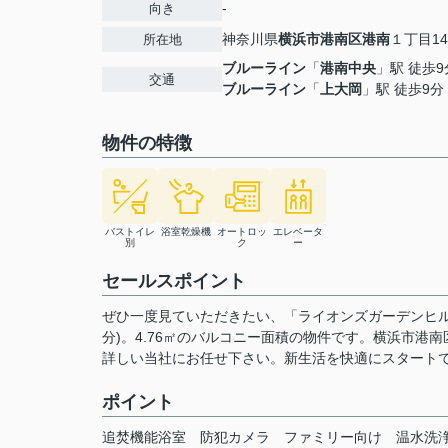
-
向き
神奈川県
横浜市港南区
港南
１丁目14
所在地
ブルーライン
「
港南中央
」駅 徒歩9
交通
ブルーライン
「
上大岡
」駅 徒歩9分
物件の特徴
バストイレ
浴室乾燥機
オートロッ
エレベータ
別
ク
ー
セールスポイント
ぜひ一度見ていただきたい、「ライオンズガーデンヒル
分)。4.76㎡のバルコニー面積の物件です。横浜市
詳しい当社にお任せ下さい。新生活を快適にスタート
ポイント
追焚機能浴室
防犯カメラ
ファミリー向け
温水洗