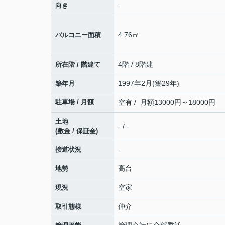
-
向き
4.76㎡
バルコニー面積
4階 / 8階建
所在階 / 階建て
1997年2月(築29年)
築年月
駐車場 / 月額
空有 / 月額13000円～18000円
土地
- / -
(敷金 / 保証金)
-
接道状況
高台
地勢
空家
現況
仲介
取引態様