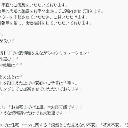
、率直なご感想をいただいております。
校等の周辺の施設をお車or徒歩にてご案内させて頂きます。
ハウスを手配させていただき、ご覧いただけます。
情報等を基に、比較検討をしていただいております。
グ～
が良い？
済】までの残債額を見ながらのシミュレーション♪
件選び！？
の総額は？？
と方法とは？
トを踏まえた上での安心のご予算は？等々。
リングしてご提案させていただいております！
！
い」「お自宅までの送迎」⇒対応可能です！！
ような資料請求だけでも大歓迎です！！
スでは住宅ローンに関する「漠然とした見えない不安」「将来不安」「