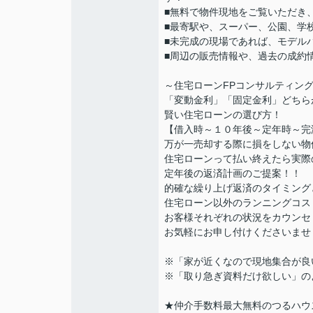
■無料で物件現地をご覧いただき
■最寄駅や、スーパー、公園、学
■未完成の現場であれば、モデル
■周辺の販売情報や、過去の成約
～住宅ローンFPコンサルティン
「変動金利」「固定金利」どちら
賢い住宅ローンの選び方！
【借入時～１０年後～定年時～完
万が一売却する際に損をしない物
住宅ローンって払い終えたら実際
定年後の返済計画のご提案！！
的確な繰り上げ返済のタイミング
住宅ローン以外のランニングコス
お客様それぞれの状況をカウンセ
お気軽にお申し付けくださいませ
※「家が近くなので現地集合が良
※「取り急ぎ資料だけ欲しい」の
★仲介手数料最大無料のつるハウ