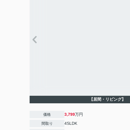
【居間・リビング】
3,799
万円
価格
4SLDK
間取り