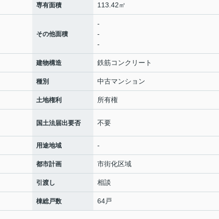
113.42㎡
専有面積
-
-
その他面積
-
鉄筋コンクリート
建物構造
中古マンション
種別
所有権
土地権利
不要
国土法届出要否
-
用途地域
市街化区域
都市計画
相談
引渡し
64戸
棟総戸数