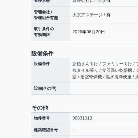
管理会社に全部委託
管理形態
管理会社 /
大京アステージ / 有
管理組合有無
取引条件の
2026年08月20日
有効期限
設備条件
設備条件
新婚さん向け / ファミリー向け / 
観タイル張り / 食器洗い乾燥機 /
室 / 浴室乾燥機 / 温水洗浄便座 /
設備(その他)
-
その他
96831013
物件番号
-
建築確認番号