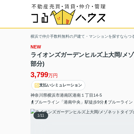
横浜で仲介手数料無料の戸建て・マンションを探すならつ
NEW
ライオンズガーデンヒルズ上大岡/メゾネッ
部分)
3,799
万円
支払いシミュレーション
神奈川県
横浜市港南区
港南
１丁目14-5
ブルーライン「港南中央」駅徒歩9分
ブルーライン
1
/
11