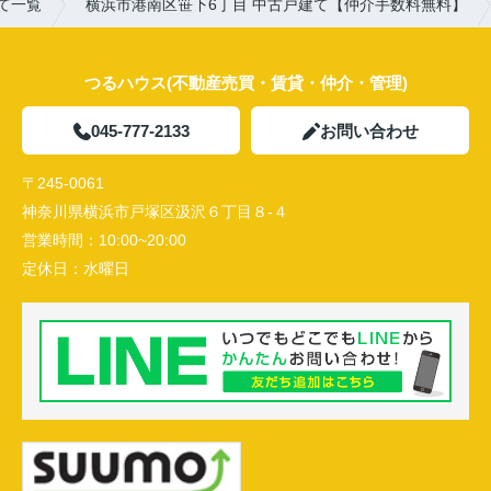
て一覧
横浜市港南区笹下6丁目 中古戸建て【仲介手数料無料】
つるハウス(不動産売買・賃貸・仲介・管理)
045-777-2133
お問い合わせ
〒245-0061
神奈川県横浜市戸塚区汲沢６丁目８-４
営業時間：
10:00~20:00
定休日：
水曜日