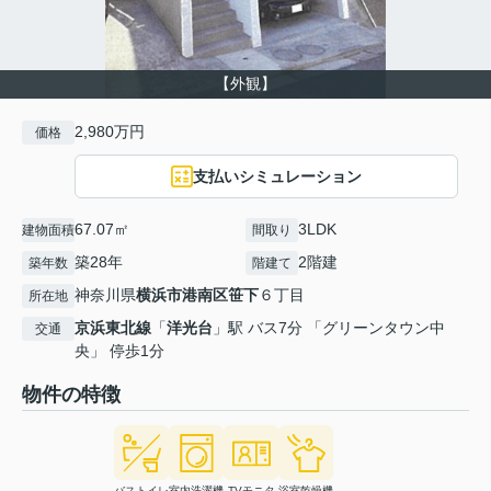
【外観】
2,980万円
価格
支払いシミュレーション
67.07㎡
3LDK
建物面積
間取り
築28年
2階建
築年数
階建て
神奈川県
横浜市港南区
笹下
６丁目
所在地
京浜東北線
「
洋光台
」駅 バス7分 「グリーンタウン中
交通
央」 停歩1分
物件の特徴
バストイレ
室内洗濯機
TVモニタ
浴室乾燥機