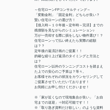
～住宅ローンFPコンサルティング～
「変動金利」「固定金利」どちらが良い？
賢い住宅ローンの選び方！
【借入時～１０年後～定年時～完済】までの
残債額を見ながらのシミュレーション♪
万が一売却する際に損をしない物件選び！？
住宅ローンって払い終えたら実際の総額
は？？
定年後の返済計画のご提案！！
的確な繰り上げ返済のタイミングと方法と
は？
住宅ローン以外のランニングコストを踏まえ
た上での安心のご予算は？等々。
お客様それぞれの状況をカウンセリングして
ご提案させていただいております！
お気軽にお申し付けくださいませ！
※「家が近くなので現地集合が良い」「お自
宅までの送迎」⇒対応可能です！！
※「取り急ぎ資料だけ欲しい」のような資料