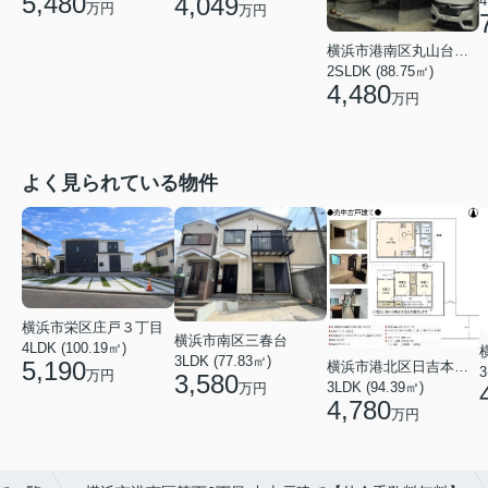
5,480
4,049
4
万円
万円
横浜市港南区丸山台２丁目
2SLDK (88.75㎡)
4,480
万円
よく見られている物件
横浜市栄区庄戸３丁目
横浜市南区三春台
4LDK (100.19㎡)
3LDK (77.83㎡)
5,190
横浜市港北区日吉本町６丁目
3
万円
3,580
3LDK (94.39㎡)
万円
4,780
万円