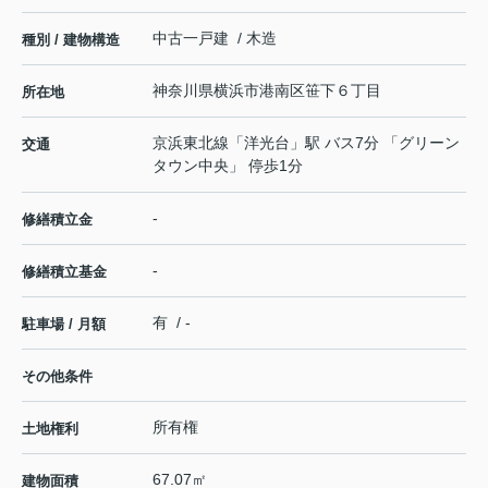
中古一戸建 / 木造
種別 / 建物構造
神奈川県
横浜市港南区
笹下
６丁目
所在地
京浜東北線
「
洋光台
」駅 バス7分 「グリーン
交通
タウン中央」 停歩1分
-
修繕積立金
-
修繕積立基金
有 / -
駐車場 / 月額
その他条件
所有権
土地権利
67.07㎡
建物面積