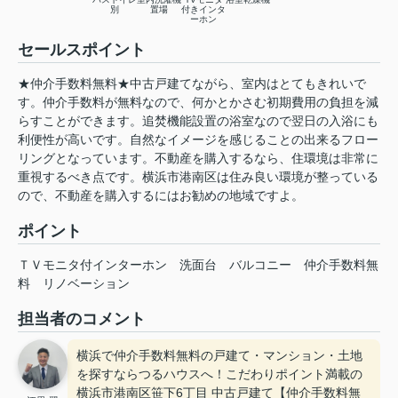
別
置場
付きインタ
ーホン
セールスポイント
★仲介手数料無料★中古戸建てながら、室内はとてもきれいで
す。仲介手数料が無料なので、何かとかさむ初期費用の負担を減
らすことができます。追焚機能設置の浴室なので翌日の入浴にも
利便性が高いです。自然なイメージを感じることの出来るフロー
リングとなっています。不動産を購入するなら、住環境は非常に
重視するべき点です。横浜市港南区は住み良い環境が整っている
ので、不動産を購入するにはお勧めの地域ですよ。
ポイント
ＴＶモニタ付インターホン
洗面台
バルコニー
仲介手数料無
料
リノベーション
担当者のコメント
横浜で仲介手数料無料の戸建て・マンション・土地
を探すならつるハウスへ！こだわりポイント満載の
横浜市港南区笹下6丁目 中古戸建て【仲介手数料無