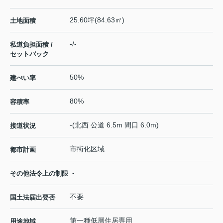
25.60坪(84.63㎡)
土地面積
-/-
私道負担面積 /
セットバック
50%
建ぺい率
80%
容積率
-(北西 公道 6.5m 間口 6.0m)
接道状況
市街化区域
都市計画
-
その他法令上の制限
不要
国土法届出要否
第一種低層住居専用
用途地域