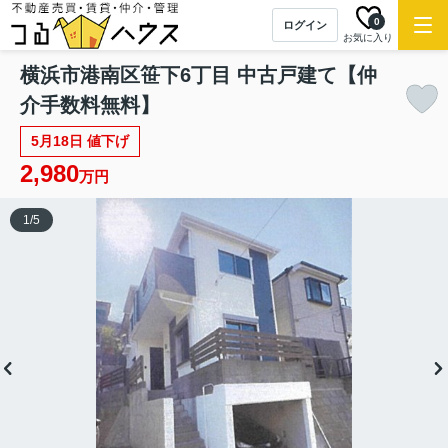
0
ログイン
お気に入り
横浜市港南区笹下6丁目 中古戸建て【仲
介手数料無料】
5月18日 値下げ
2,980
万円
1
/
5