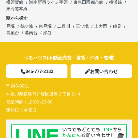
横須賀線
湘南新宿ライン宇須
東急田園都市線
横浜線
東海道本線
駅から探す
戸塚
鶴ケ峰
東戸塚
二俣川
三ツ境
上大岡
鶴見
青葉台
港南台
瀬谷
つるハウス(不動産売買・賃貸・仲介・管理)
045-777-2133
お問い合わせ
〒245-0061
神奈川県横浜市戸塚区汲沢６丁目８-４
営業時間：
10:00~20:00
定休日：
水曜日