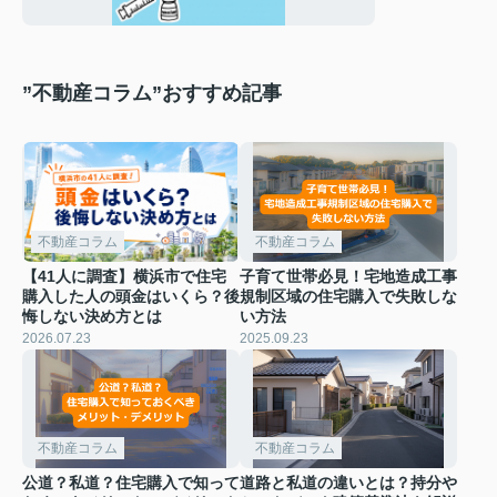
”不動産コラム”おすすめ記事
不動産コラム
不動産コラム
【41人に調査】横浜市で住宅
子育て世帯必見！宅地造成工事
購入した人の頭金はいくら？後
規制区域の住宅購入で失敗しな
悔しない決め方とは
い方法
2026.07.23
2025.09.23
不動産コラム
不動産コラム
公道？私道？住宅購入で知って
道路と私道の違いとは？持分や