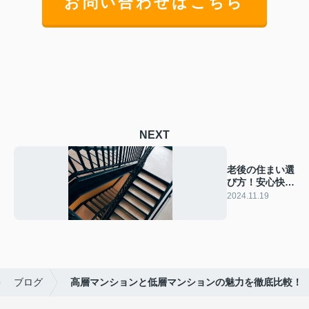
お問い合わせはこちら
NEXT
老後の住まい選
び方！安心快適
な物件探しポイ
2024.11.19
ント
ブログ
高層マンションと低層マンションの魅力を徹底比較！