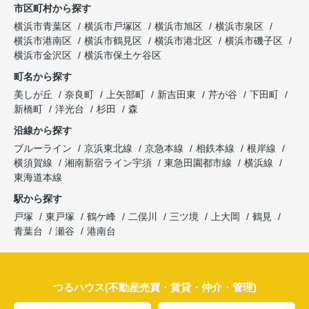
市区町村から探す
横浜市青葉区
横浜市戸塚区
横浜市旭区
横浜市泉区
横浜市港南区
横浜市鶴見区
横浜市港北区
横浜市磯子区
横浜市金沢区
横浜市保土ケ谷区
町名から探す
美しが丘
奈良町
上矢部町
新吉田東
芹が谷
下田町
新橋町
洋光台
杉田
森
沿線から探す
ブルーライン
京浜東北線
京急本線
相鉄本線
根岸線
横須賀線
湘南新宿ライン宇須
東急田園都市線
横浜線
東海道本線
駅から探す
戸塚
東戸塚
鶴ケ峰
二俣川
三ツ境
上大岡
鶴見
青葉台
瀬谷
港南台
つるハウス(不動産売買・賃貸・仲介・管理)