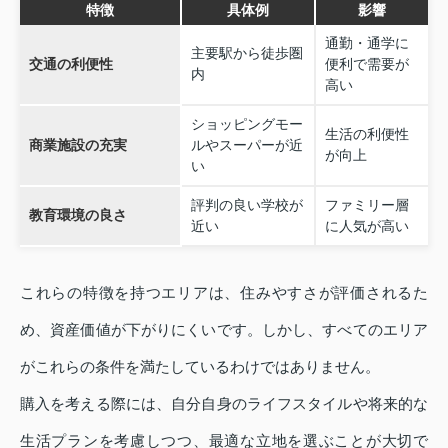
特徴
具体例
影響
通勤・通学に
主要駅から徒歩圏
交通の利便性
便利で需要が
内
高い
ショッピングモー
生活の利便性
商業施設の充実
ルやスーパーが近
が向上
い
評判の良い学校が
ファミリー層
教育環境の良さ
近い
に人気が高い
これらの特徴を持つエリアは、住みやすさが評価されるた
め、資産価値が下がりにくいです。しかし、すべてのエリア
がこれらの条件を満たしているわけではありません。
購入を考える際には、自分自身のライフスタイルや将来的な
生活プランを考慮しつつ、最適な立地を選ぶことが大切で