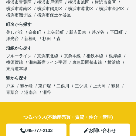
横浜市青葉区
横浜市戸塚区
横浜市旭区
横浜市泉区
横浜市港南区
横浜市鶴見区
横浜市港北区
横浜市金沢区
横浜市磯子区
横浜市保土ケ谷区
町名から探す
美しが丘
奈良町
上矢部町
新吉田東
芹が谷
下田町
洋光台
新橋町
杉田
森
沿線から探す
ブルーライン
京浜東北線
京急本線
相鉄本線
根岸線
横須賀線
湘南新宿ライン宇須
東急田園都市線
横浜線
東海道本線
駅から探す
戸塚
鶴ケ峰
東戸塚
二俣川
三ツ境
上大岡
鶴見
青葉台
港南台
瀬谷
つるハウス(不動産売買・賃貸・仲介・管理)
045-777-2133
お問い合わせ