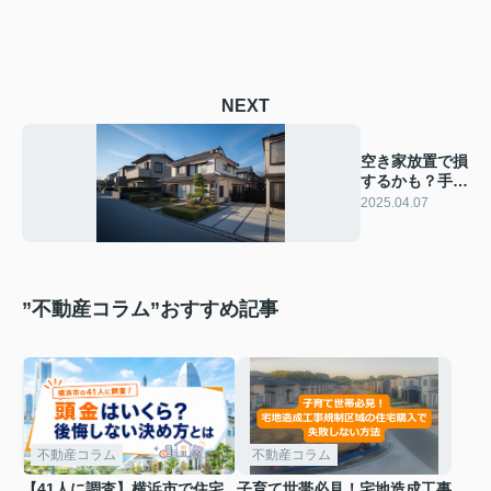
NEXT
空き家放置で損
するかも？手続
きと売却方法を
2025.04.07
解説
”不動産コラム”おすすめ記事
不動産コラム
不動産コラム
【41人に調査】横浜市で住宅
子育て世帯必見！宅地造成工事