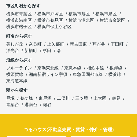
市区町村から探す
横浜市青葉区
横浜市戸塚区
横浜市旭区
横浜市泉区
横浜市港南区
横浜市鶴見区
横浜市港北区
横浜市金沢区
横浜市磯子区
横浜市保土ケ谷区
町名から探す
美しが丘
奈良町
上矢部町
新吉田東
芹が谷
下田町
洋光台
新橋町
杉田
森
沿線から探す
ブルーライン
京浜東北線
京急本線
相鉄本線
根岸線
横須賀線
湘南新宿ライン宇須
東急田園都市線
横浜線
東海道本線
駅から探す
戸塚
鶴ケ峰
東戸塚
二俣川
三ツ境
上大岡
鶴見
青葉台
港南台
瀬谷
つるハウス(不動産売買・賃貸・仲介・管理)