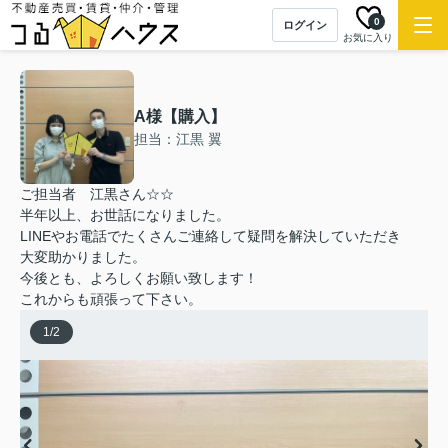
0
ログイン
お気に入り
A様【購入】
担当：江黒 翼
ご担当者 江黒さん☆☆
半年以上、お世話になりました。
LINEやお電話でたくさんご連絡して疑問を解決していただき
大変助かりました。
今後とも、よろしくお願い致します！
これからも頑張って下さい。
1
/
2