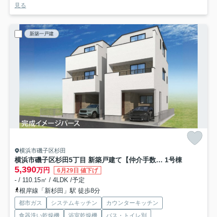
見る
新築一戸建
横浜市磯子区杉田
横浜市磯子区杉田5丁目 新築戸建て【仲介手数料無料】
1号棟
5,390
万円
6月29日 値下げ
- / 110.15㎡ / 4LDK /予定
根岸線「新杉田」駅 徒歩8分
都市ガス
システムキッチン
カウンターキッチン
食器洗い乾燥機
浴室乾燥機
バス・トイレ別