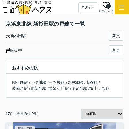
0
ログイン
お気に入り
京浜東北線 新杉田駅の戸建て一覧
新杉田駅
変更
販売中
変更
おすすめの駅
鶴ケ峰駅
/
二俣川駅
/
三ツ境駅
/
東戸塚駅
/
瀬谷駅
/
港南台駅
/
青葉台駅
/
希望ケ丘駅
/
洋光台駅
/
保土ケ谷駅
17
件（会員物件 9件）
新築一戸建