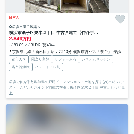
NEW
横浜市磯子区栗木
横浜市磯子区栗木２丁目 中古戸建て【仲介手数料無料】
2,849
万円
- / 80.09㎡ / 3LDK /築40年
京浜東北線「新杉田」駅 バス10分 横浜市営バス「萩台」 停歩5分
都市ガス
陽当り良好
リフォーム済
システムキッチン
浴室乾燥機
バス・トイレ別
横浜で仲介手数料無料の戸建て・マンション・土地を探すならつるハウ
スへ！こだわりポイント満載の横浜市磯子区栗木２丁目 中古...
もっと見
る