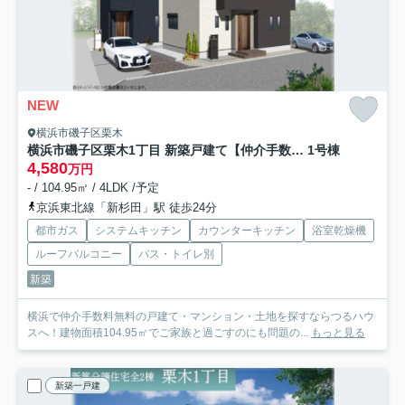
NEW
横浜市磯子区栗木
横浜市磯子区栗木1丁目 新築戸建て【仲介手数料無料】
1号棟
4,580
万円
- / 104.95㎡ / 4LDK /予定
京浜東北線「新杉田」駅 徒歩24分
都市ガス
システムキッチン
カウンターキッチン
浴室乾燥機
ルーフバルコニー
バス・トイレ別
新築
横浜で仲介手数料無料の戸建て・マンション・土地を探すならつるハウ
スへ！建物面積104.95㎡でご家族と過ごすのにも問題の...
もっと見る
新築一戸建