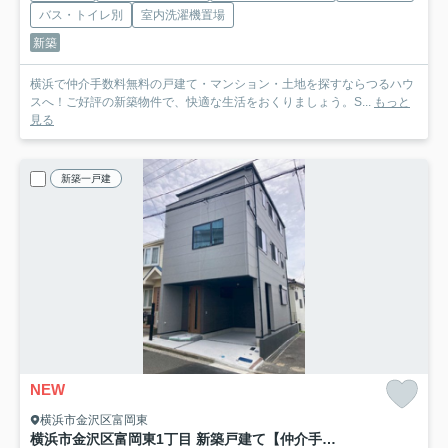
バス・トイレ別
室内洗濯機置場
新築
横浜で仲介手数料無料の戸建て・マンション・土地を探すならつるハウ
スへ！ご好評の新築物件で、快適な生活をおくりましょう。S...
もっと
見る
新築一戸建
NEW
横浜市金沢区富岡東
横浜市金沢区富岡東1丁目 新築戸建て【仲介手数料無料】