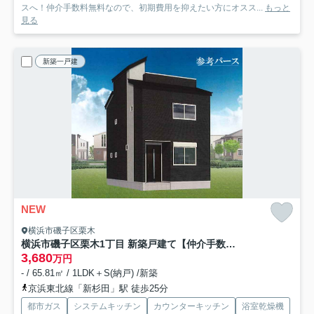
スへ！仲介手数料無料なので、初期費用を抑えたい方にオスス...
もっと
見る
新築一戸建
NEW
横浜市磯子区栗木
横浜市磯子区栗木1丁目 新築戸建て【仲介手数料無料】
3,680
万円
- / 65.81㎡ / 1LDK＋S(納戸) /新築
京浜東北線「新杉田」駅 徒歩25分
都市ガス
システムキッチン
カウンターキッチン
浴室乾燥機