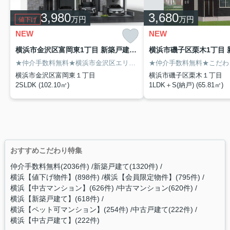
3,980
3,680
万円
万円
値下げ
NEW
NEW
横浜市金沢区富岡東1丁目 新築戸建て【仲介手数料無料】 1号棟
★仲介手数料無料★横浜市金沢区エリアでの住まいなら、住み心地も快適な「横浜市金沢区富岡東1丁目 新築戸建て【仲介手数料無料】」はいかがでしょうか。寒い季節も安心の追い焚き機能付きです。洗面台付きで生活にも困りません。価格も4,080万円と、この条件の物件としては魅力的です。横浜市金沢区にある不動産が気になる方は、ぜひ当社までお問い合わせください。地域情報などと併せて不動産の詳細情報をご紹介致します
横浜市金沢区富岡東１丁目
横浜市磯子区栗木１丁目
2SLDK (102.10㎡)
1LDK＋S(納戸) (65.81㎡)
おすすめこだわり特集
仲介手数料無料(2036件)
新築戸建て(1320件)
横浜【値下げ物件】(898件)
横浜【会員限定物件】(795件)
横浜【中古マンション】(626件)
中古マンション(620件)
横浜【新築戸建て】(618件)
横浜【ペット可マンション】(254件)
中古戸建て(222件)
横浜【中古戸建て】(222件)