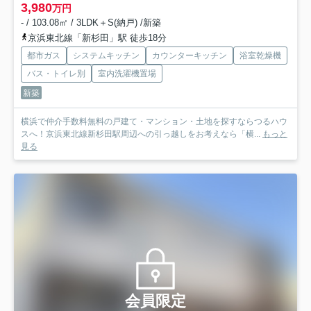
3,980
万円
- / 103.08㎡ / 3LDK＋S(納戸) /新築
京浜東北線「新杉田」駅 徒歩18分
都市ガス
システムキッチン
カウンターキッチン
浴室乾燥機
バス・トイレ別
室内洗濯機置場
新築
横浜で仲介手数料無料の戸建て・マンション・土地を探すならつるハウ
スへ！京浜東北線新杉田駅周辺への引っ越しをお考えなら「横...
もっと
見る
会員限定