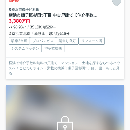
NEW
横浜市磯子区杉田
横浜市磯子区杉田5丁目 中古戸建て【仲介手数料半額】
3,380
万円
- / 98.93㎡ / 3SLDK /築26年
京浜東北線「新杉田」駅 徒歩16分
駐車2台可
プロパンガス
陽当り良好
リフォーム済
システムキッチン
浴室乾燥機
横浜で仲介手数料無料の戸建て・マンション・土地を探すならつるハウ
スへ！こだわりポイント満載の横浜市磯子区杉田5丁目 。設...
もっと見
る