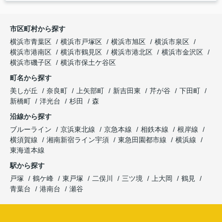
市区町村から探す
横浜市青葉区
横浜市戸塚区
横浜市旭区
横浜市泉区
横浜市港南区
横浜市鶴見区
横浜市港北区
横浜市金沢区
横浜市磯子区
横浜市保土ケ谷区
町名から探す
美しが丘
奈良町
上矢部町
新吉田東
芹が谷
下田町
新橋町
洋光台
杉田
森
沿線から探す
ブルーライン
京浜東北線
京急本線
相鉄本線
根岸線
横須賀線
湘南新宿ライン宇須
東急田園都市線
横浜線
東海道本線
駅から探す
戸塚
鶴ケ峰
東戸塚
二俣川
三ツ境
上大岡
鶴見
青葉台
港南台
瀬谷