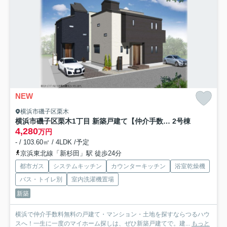
NEW
横浜市磯子区栗木
横浜市磯子区栗木1丁目 新築戸建て【仲介手数料無料】
2号棟
4,280
万円
- / 103.60㎡ / 4LDK /予定
京浜東北線「新杉田」駅 徒歩24分
都市ガス
システムキッチン
カウンターキッチン
浴室乾燥機
バス・トイレ別
室内洗濯機置場
新築
横浜で仲介手数料無料の戸建て・マンション・土地を探すならつるハウ
スへ！一生に一度のマイホーム探しは、ぜひ新築戸建てで。建...
もっと