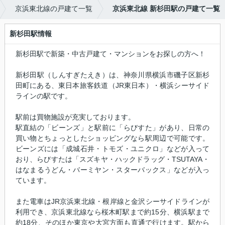
京浜東北線の戸建て一覧
京浜東北線 新杉田駅の戸建て一覧
新杉田駅情報
新杉田駅で新築・中古戸建て・マンションをお探しの方へ！
新杉田駅（しんすぎたえき）は、神奈川県横浜市磯子区新杉
田町にある、東日本旅客鉄道（JR東日本）・横浜シーサイド
ラインの駅です。
駅前は買物施設が充実しております。
駅直結の「ビーンズ」と駅前に「らびすた」があり、日常の
買い物とちょっとしたショッピングなら駅周辺で可能です。
ビーンズには「成城石井・トモズ・ユニクロ」などが入って
おり、らびすたは「スズキヤ・ハックドラッグ・TSUTAYA・
はなまるうどん・バーミヤン・スターバックス」などが入っ
ています。
また電車はJR京浜東北線・根岸線と金沢シーサイドラインが
利用でき、京浜東北線なら桜木町駅まで約15分、横浜駅まで
約18分、そのほか東京や大宮方面も直通で行けます。駅から