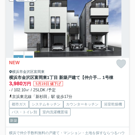
NEW
横浜市金沢区富岡東
横浜市金沢区富岡東1丁目 新築戸建て【仲介手数料無料】
1号棟
3,980
万円
5月19日 値下げ
- / 102.10㎡ / 2SLDK /予定
京浜東北線「新杉田」駅 徒歩17分
都市ガス
システムキッチン
カウンターキッチン
浴室乾燥機
バス・トイレ別
室内洗濯機置場
新築
横浜で仲介手数料無料の戸建て・マンション・土地を探すならつるハウ