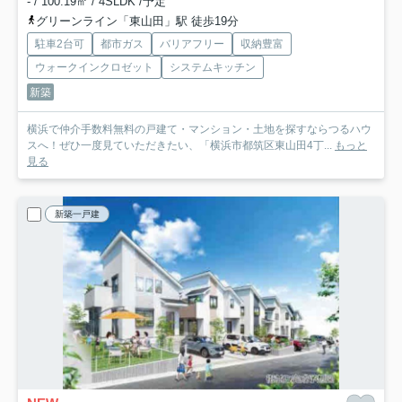
- / 100.19㎡ / 4SLDK /予定
グリーンライン「東山田」駅 徒歩19分
駐車2台可
都市ガス
バリアフリー
収納豊富
ウォークインクロゼット
システムキッチン
新築
横浜で仲介手数料無料の戸建て・マンション・土地を探すならつるハウ
スへ！ぜひ一度見ていただきたい、「横浜市都筑区東山田4丁...
もっと
見る
新築一戸建