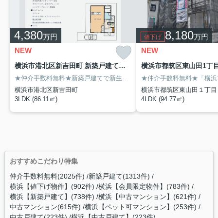
4,380
8,180
万円
万円
値下げ
NEW
NEW
横浜市港北区新吉田町 新築戸建て【仲介手数料無料】
★仲介手数料無料★新築戸建てで新生活を始めてはいかがでしょうか。追い焚き機能付きで水道代の節約につながります。来客が一目でわかるTVインターホン付き。洗濯物を干して乾かせる浴室乾燥機付きのお風呂場のある物件です。横浜市港北区に特化した当社には、不動産情報はもちろんのこと、地域情報にも詳しいスタッフが在籍しております。きっと不動産探しの強い味方となるでしょう。
横浜市港北区新吉田町
横浜市都筑区東山田１丁目
3LDK (86.11㎡)
4LDK (94.77㎡)
おすすめこだわり特集
仲介手数料無料(2025件)
新築戸建て(1313件)
横浜【値下げ物件】(902件)
横浜【会員限定物件】(783件)
横浜【新築戸建て】(738件)
横浜【中古マンション】(621件)
中古マンション(615件)
横浜【ペット可マンション】(253件)
中古戸建て(223件)
横浜【中古戸建て】(223件)