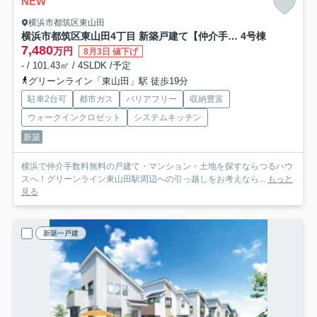
NEW
横浜市都筑区東山田
横浜市都筑区東山田4丁目 新築戸建て【仲介手数料無料】
4号棟
7,480
万円
8月3日 値下げ
- / 101.43㎡ / 4SLDK /予定
グリーンライン「東山田」駅 徒歩19分
駐車2台可
都市ガス
バリアフリー
収納豊富
ウォークインクロゼット
システムキッチン
新築
横浜で仲介手数料無料の戸建て・マンション・土地を探すならつるハウ
スへ！グリーンライン東山田駅周辺への引っ越しをお考えなら...
もっと
見る
新築一戸建