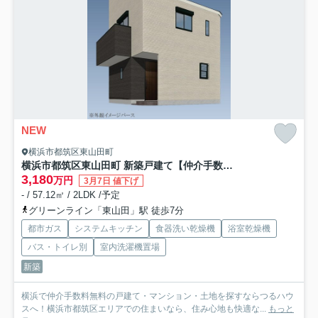
NEW
横浜市都筑区東山田町
横浜市都筑区東山田町 新築戸建て【仲介手数料無料】
3,180
万円
3月7日 値下げ
- / 57.12㎡ / 2LDK /予定
グリーンライン「東山田」駅 徒歩7分
都市ガス
システムキッチン
食器洗い乾燥機
浴室乾燥機
バス・トイレ別
室内洗濯機置場
新築
横浜で仲介手数料無料の戸建て・マンション・土地を探すならつるハウ
スへ！横浜市都筑区エリアでの住まいなら、住み心地も快適な...
もっと