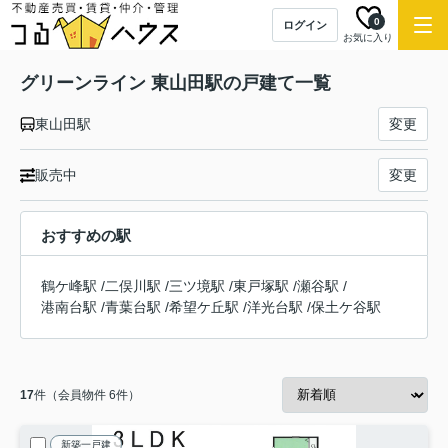
0
ログイン
お気に入り
グリーンライン 東山田駅の戸建て一覧
東山田駅
変更
販売中
変更
おすすめの駅
鶴ケ峰駅
/
二俣川駅
/
三ツ境駅
/
東戸塚駅
/
瀬谷駅
/
港南台駅
/
青葉台駅
/
希望ケ丘駅
/
洋光台駅
/
保土ケ谷駅
17
件（会員物件 6件）
新築一戸建