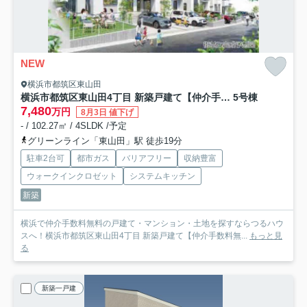
NEW
横浜市都筑区東山田
横浜市都筑区東山田4丁目 新築戸建て【仲介手数料無料】
5号棟
7,480
万円
8月3日 値下げ
- / 102.27㎡ / 4SLDK /予定
グリーンライン「東山田」駅 徒歩19分
駐車2台可
都市ガス
バリアフリー
収納豊富
ウォークインクロゼット
システムキッチン
新築
横浜で仲介手数料無料の戸建て・マンション・土地を探すならつるハウ
スへ！横浜市都筑区東山田4丁目 新築戸建て【仲介手数料無...
もっと見
る
新築一戸建