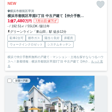
NEW
横浜市都筑区早渕
横浜市都筑区早淵3丁目 中古戸建て【仲介手数料無料】カースペース2台/ヘーベルハウス
1
7,480
億
万円
7月11日 値下げ
- / 192.51㎡ / 5SLDK /築11年
グリーンライン「東山田」駅 徒歩12分
駐車2台可
都市ガス
陽当り良好
床暖房
ウォークインクロゼット
システムキッチン
横浜で仲介手数料無料の戸建て・マンション・土地を探すならつるハウ
スへ！新着情報：横浜市都筑区早淵3丁目 中古戸建て【仲介...
もっと見
る
新築一戸建