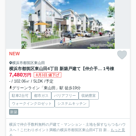
NEW
横浜市都筑区東山田
横浜市都筑区東山田4丁目 新築戸建て【仲介手数料無料】
1号棟
7,480
万円
8月3日 値下げ
- / 102.06㎡ / 5LDK /予定
グリーンライン「東山田」駅 徒歩19分
駐車2台可
都市ガス
バリアフリー
収納豊富
ウォークインクロゼット
システムキッチン
新築
横浜で仲介手数料無料の戸建て・マンション・土地を探すならつるハウ
スへ！こだわりポイント満載の横浜市都筑区東山田4丁目 新...
もっと見
る