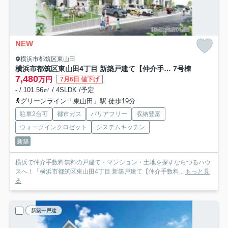
NEW
横浜市都筑区東山田
横浜市都筑区東山田4丁目 新築戸建て【仲介手数料無料】
7号棟
7,480
万円
7月6日 値下げ
- / 101.56㎡ / 4SLDK /予定
グリーンライン「東山田」駅 徒歩19分
駐車2台可
都市ガス
バリアフリー
収納豊富
ウォークインクロゼット
システムキッチン
新築
横浜で仲介手数料無料の戸建て・マンション・土地を探すならつるハウ
スへ！「横浜市都筑区東山田4丁目 新築戸建て【仲介手数料...
もっと見
る
新築一戸建