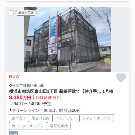
新築一戸建
NEW
横浜市都筑区東山田
横浜市都筑区東山田1丁目 新築戸建て【仲介手数料無料】
1号棟
8,180
万円
6月1日 値下げ
- / 94.77㎡ / 4LDK /予定
グリーンライン「東山田」駅 徒歩26分
都市ガス
陽当り良好
バリアフリー
システムキッチン
カウンターキッチン
浴室乾燥機
新築