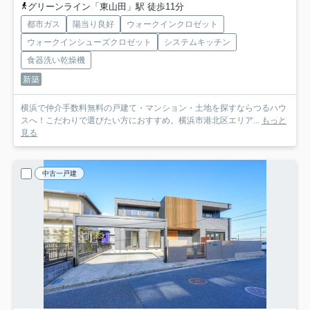
グリーンライン「東山田」駅 徒歩11分
都市ガス
陽当り良好
ウォークインクロゼット
ウォークインシューズクロゼット
システムキッチン
食器洗い乾燥機
新築
横浜で仲介手数料無料の戸建て・マンション・土地を探すならつるハウ
スへ！こだわりで選びたい方におすすめ。横浜市港北区エリア...
もっと
見る
中古一戸建