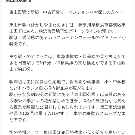
東山田駅情報
東山田駅で新築・中古戸建て・マンションをお探しの方へ！
東山田駅（ひがしやまたえき）は、神奈川県横浜市都筑区東
山田町にある、横浜市営地下鉄グリーンラインの駅です。
駅は、透明感のあるガラスカーテンウォールのファサードが
特徴です。
主な駅へのアクセスは、東急東横線・目黒線の乗り換えがで
きる日吉駅まで約7分、JR横浜線の乗り換えができる中山駅
まで約13分。
駅周辺は主に閑静な住宅地で、保育園や幼稚園、小・中学校
などもバランス良く揃う街並みが広がります。
駅から徒歩約10分の距離にある「東山田公園」は遊具のある
広場や四季折々の花が楽しめるほか、高台の展望台から見え
る夜景が綺麗な公園としても知られています。第三京浜道路
や県道102号に乗り入れやすく、車での移動もスムーズなエ
リアです。
街の特徴として、東山田は犯罪発生率が低く治安が良いとい