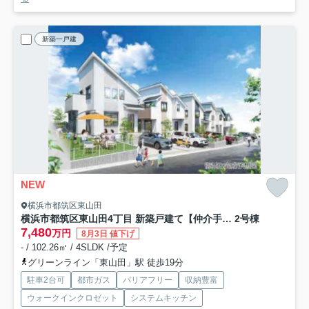
新築一戸建
NEW
横浜市都筑区東山田
横浜市都筑区東山田4丁目 新築戸建て【仲介手数料無料】
2号棟
7,480
万円
8月3日 値下げ
- / 102.26㎡ / 4SLDK /予定
グリーンライン「東山田」駅 徒歩19分
駐車2台可
都市ガス
バリアフリー
収納豊富
ウォークインクロゼット
システムキッチン