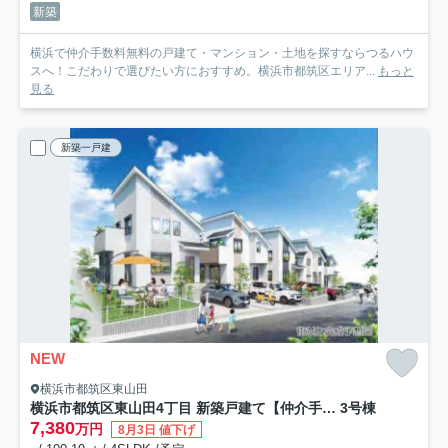
新築
横浜で仲介手数料無料の戸建て・マンション・土地を探すならつるハウ
スへ！こだわりで選びたい方におすすめ。横浜市都筑区エリア...
もっと
見る
新築一戸建
NEW
横浜市都筑区東山田
横浜市都筑区東山田4丁目 新築戸建て【仲介手数料無料】
3号棟
7,380
万円
8月3日 値下げ