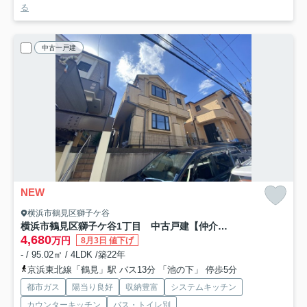
る
中古一戸建
NEW
横浜市鶴見区獅子ケ谷
横浜市鶴見区獅子ケ谷1丁目 中古戸建【仲介手数料無料】
4,680
万円
8月3日 値下げ
- / 95.02㎡ / 4LDK /築22年
京浜東北線「鶴見」駅 バス13分 「池の下」 停歩5分
都市ガス
陽当り良好
収納豊富
システムキッチン
カウンターキッチン
バス・トイレ別