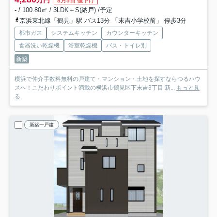
万円
8月5日 値下げ
- / 100.80㎡ / 3LDK＋S(納戸) /予定
京浜東北線「鶴見」駅 バス13分 「末吉小学校前」 停歩3分
都市ガス
システムキッチン
カウンターキッチン
食器洗い乾燥機
浴室乾燥機
バス・トイレ別
新築
横浜で仲介手数料無料の戸建て・マンション・土地を探すならつるハウ
スへ！こだわりポイント満載の横浜市鶴見区下末吉3丁目 新...
もっと見
る
新築一戸建