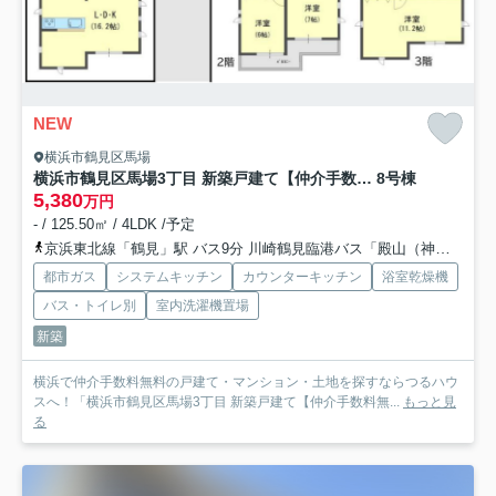
NEW
横浜市鶴見区馬場
横浜市鶴見区馬場3丁目 新築戸建て【仲介手数料無料】
8号棟
5,380
万円
- / 125.50㎡ / 4LDK /予定
京浜東北線「鶴見」駅 バス9分 川崎鶴見臨港バス「殿山（神奈川県）」 停歩1分
都市ガス
システムキッチン
カウンターキッチン
浴室乾燥機
バス・トイレ別
室内洗濯機置場
新築
横浜で仲介手数料無料の戸建て・マンション・土地を探すならつるハウ
スへ！「横浜市鶴見区馬場3丁目 新築戸建て【仲介手数料無...
もっと見
る