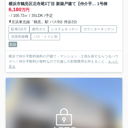
横浜市鶴見区北寺尾3丁目 新築戸建て【仲介手数料無料】カースペース2台
1号棟
6,180
万円
- / 100.73㎡ / 3SLDK /予定
京浜東北線「鶴見」駅 バス9分 停歩2分
駐車2台可
都市ガス
システムキッチン
カウンターキッチン
浴室乾燥機
バス・トイレ別
新築
横浜で仲介手数料無料の戸建て・マンション・土地を探すならつるハウ
スへ！仲介手数料が無料なので引越しの初期費用を抑えること...
もっと
見る