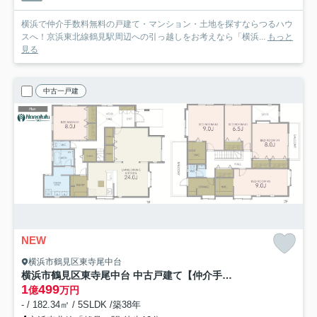
横浜で仲介手数料無料の戸建て・マンション・土地を探すならつるハウ
スへ！京浜東北線鶴見駅周辺への引っ越しをお考えなら「横浜...
もっと
見る
中古一戸建
NEW
横浜市鶴見区東寺尾中台
横浜市鶴見区東寺尾中台 中古戸建て【仲介手数料無料】
1
499
億
万円
- / 182.34㎡ / 5SLDK /築38年