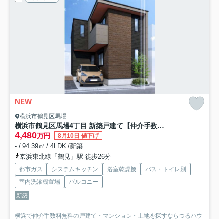
NEW
横浜市鶴見区馬場
横浜市鶴見区馬場4丁目 新築戸建て【仲介手数料無料】
4,480
万円
8月10日 値下げ
- / 94.39㎡ / 4LDK /新築
京浜東北線「鶴見」駅 徒歩26分
都市ガス
システムキッチン
浴室乾燥機
バス・トイレ別
室内洗濯機置場
バルコニー
新築
横浜で仲介手数料無料の戸建て・マンション・土地を探すならつるハウ