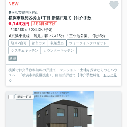
NEW
横浜市鶴見区梶山
横浜市鶴見区梶山1丁目 新築戸建て【仲介手数料無料】カースペース2台
6,149
万円
8月3日 値下げ
- / 107.00㎡ / 2SLDK /予定
京浜東北線「鶴見」駅 バス15分 「三ツ池公園」 停歩3分
駐車2台可
都市ガス
収納豊富
ウォークインクロゼット
システムキッチン
カウンターキッチン
新築
横浜で仲介手数料無料の戸建て・マンション・土地を探すならつるハウ
スへ！「横浜市鶴見区梶山1丁目 新築戸建て【仲介手数料無...
もっと見
る
新築一戸建