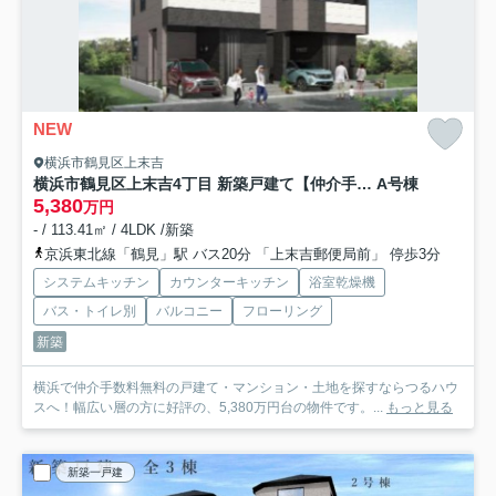
NEW
横浜市鶴見区上末吉
横浜市鶴見区上末吉4丁目 新築戸建て【仲介手数料無料】
A号棟
5,380
万円
- / 113.41㎡ / 4LDK /新築
京浜東北線「鶴見」駅 バス20分 「上末吉郵便局前」 停歩3分
システムキッチン
カウンターキッチン
浴室乾燥機
バス・トイレ別
バルコニー
フローリング
新築
横浜で仲介手数料無料の戸建て・マンション・土地を探すならつるハウ
スへ！幅広い層の方に好評の、5,380万円台の物件です。...
もっと見る
新築一戸建