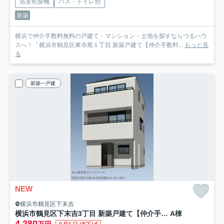
浴室乾燥機
バス・トイレ別
新築
横浜で仲介手数料無料の戸建て・マンション・土地を探すならつるハウ
スへ！「横浜市鶴見区東寺尾１丁目 新築戸建て【仲介手数料...
もっと見
る
新築一戸建
NEW
横浜市鶴見区下末吉
横浜市鶴見区下末吉3丁目 新築戸建て【仲介手数料無料】
A棟
4,280