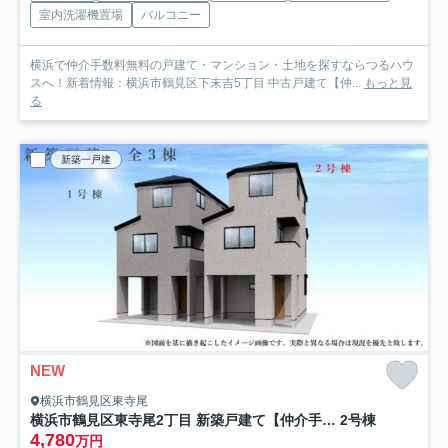
室内洗濯機置場
バルコニー
横浜で仲介手数料無料の戸建て・マンション・土地を探すならつるハウ
スへ！新着情報：横浜市鶴見区下末吉5丁目 中古戸建て【仲...
もっと見
る
新築一戸建
NEW
横浜市鶴見区東寺尾
横浜市鶴見区東寺尾2丁目 新築戸建て【仲介手数料無料】
2号棟
4,780
万円