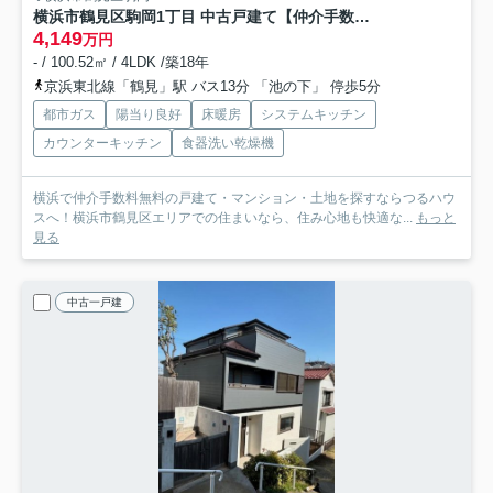
横浜市鶴見区駒岡1丁目 中古戸建て【仲介手数料半額】
4,149
万円
- / 100.52㎡ / 4LDK /築18年
京浜東北線「鶴見」駅 バス13分 「池の下」 停歩5分
都市ガス
陽当り良好
床暖房
システムキッチン
カウンターキッチン
食器洗い乾燥機
横浜で仲介手数料無料の戸建て・マンション・土地を探すならつるハウ
スへ！横浜市鶴見区エリアでの住まいなら、住み心地も快適な...
もっと
見る
中古一戸建