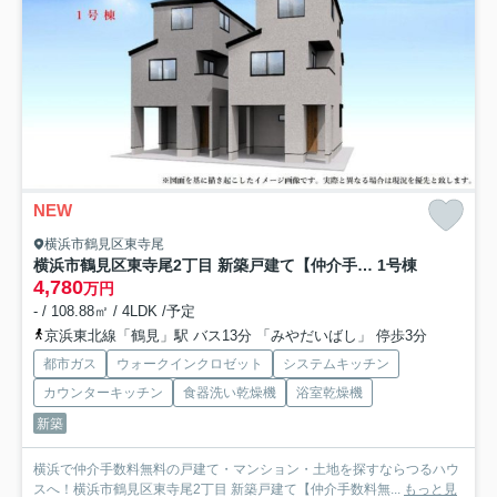
NEW
横浜市鶴見区東寺尾
横浜市鶴見区東寺尾2丁目 新築戸建て【仲介手数料無料】
1号棟
4,780
万円
- / 108.88㎡ / 4LDK /予定
京浜東北線「鶴見」駅 バス13分 「みやだいばし」 停歩3分
都市ガス
ウォークインクロゼット
システムキッチン
カウンターキッチン
食器洗い乾燥機
浴室乾燥機
新築
横浜で仲介手数料無料の戸建て・マンション・土地を探すならつるハウ
スへ！横浜市鶴見区東寺尾2丁目 新築戸建て【仲介手数料無...
もっと見