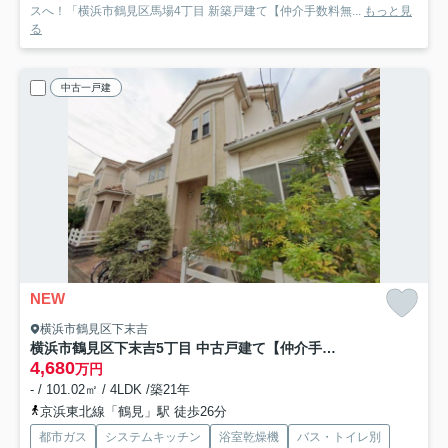
スへ！「横浜市鶴見区馬場4丁目 新築戸建て【仲介手数料無...
もっと見
る
中古一戸建
NEW
横浜市鶴見区下末吉
横浜市鶴見区下末吉5丁目 中古戸建て【仲介手数料無料】
4,680
万円
- / 101.02㎡ / 4LDK /築21年
京浜東北線「鶴見」駅 徒歩26分
都市ガス
システムキッチン
浴室乾燥機
バス・トイレ別