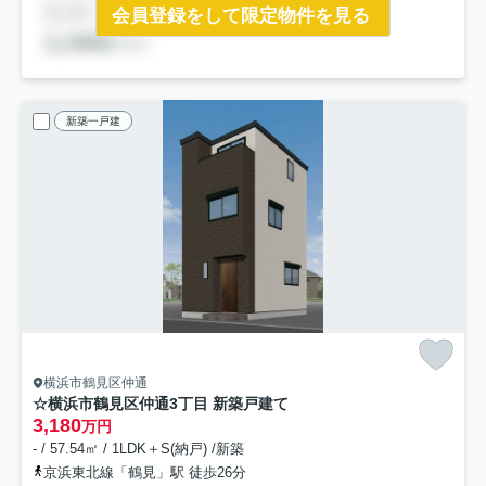
会員登録をして限定物件を見る
新築一戸建
横浜市鶴見区仲通
☆横浜市鶴見区仲通3丁目 新築戸建て
3,180
万円
- / 57.54㎡ / 1LDK＋S(納戸) /新築
京浜東北線「鶴見」駅 徒歩26分