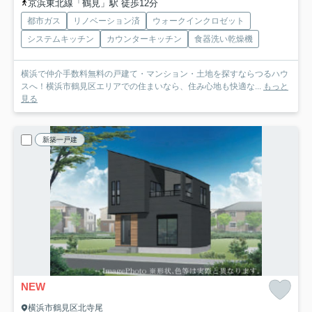
京浜東北線「鶴見」駅 徒歩12分
都市ガス
リノベーション済
ウォークインクロゼット
システムキッチン
カウンターキッチン
食器洗い乾燥機
横浜で仲介手数料無料の戸建て・マンション・土地を探すならつるハウ
スへ！横浜市鶴見区エリアでの住まいなら、住み心地も快適な...
もっと
見る
新築一戸建
NEW
横浜市鶴見区北寺尾