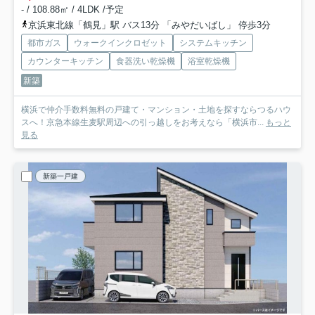
- / 108.88㎡ / 4LDK /予定
京浜東北線「鶴見」駅 バス13分 「みやだいばし」 停歩3分
都市ガス
ウォークインクロゼット
システムキッチン
カウンターキッチン
食器洗い乾燥機
浴室乾燥機
新築
横浜で仲介手数料無料の戸建て・マンション・土地を探すならつるハウ
スへ！京急本線生麦駅周辺への引っ越しをお考えなら「横浜市...
もっと
見る
新築一戸建