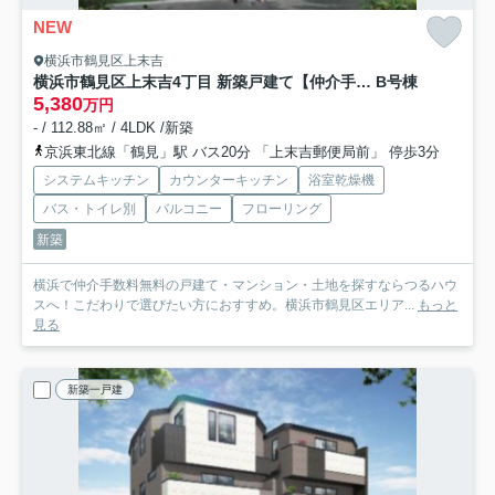
NEW
横浜市鶴見区上末吉
横浜市鶴見区上末吉4丁目 新築戸建て【仲介手数料無料】
B号棟
5,380
万円
- / 112.88㎡ / 4LDK /新築
京浜東北線「鶴見」駅 バス20分 「上末吉郵便局前」 停歩3分
システムキッチン
カウンターキッチン
浴室乾燥機
バス・トイレ別
バルコニー
フローリング
新築
横浜で仲介手数料無料の戸建て・マンション・土地を探すならつるハウ
スへ！こだわりで選びたい方におすすめ。横浜市鶴見区エリア...
もっと
見る
新築一戸建