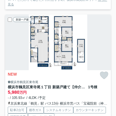
見る
新築一戸建
NEW
横浜市鶴見区東寺尾
横浜市鶴見区東寺尾１丁目 新築戸建て【仲介手数料無料】カースペース2台
1号棟
5,980
万円
- / 105.93㎡ / 4LDK /予定
京浜東北線「鶴見」駅 バス13分 横浜市営バス「宝蔵院前（神奈川県）」 停歩2分
駐車2台可
都市ガス
システムキッチン
カウンターキッチン