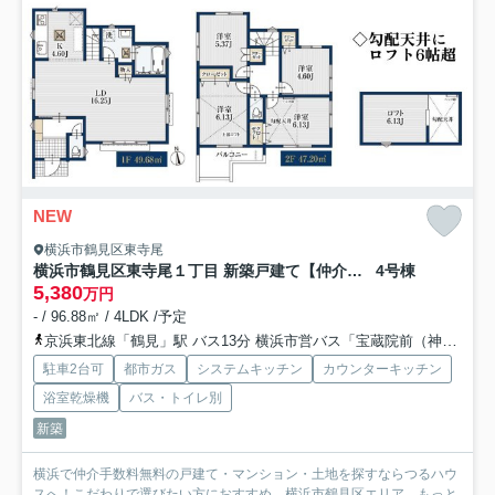
NEW
横浜市鶴見区東寺尾
横浜市鶴見区東寺尾１丁目 新築戸建て【仲介手数料無料】カースペース2台
4号棟
5,380
万円
- / 96.88㎡ / 4LDK /予定
京浜東北線「鶴見」駅 バス13分 横浜市営バス「宝蔵院前（神奈川県）」 停歩2分
駐車2台可
都市ガス
システムキッチン
カウンターキッチン
浴室乾燥機
バス・トイレ別
新築
横浜で仲介手数料無料の戸建て・マンション・土地を探すならつるハウ
スへ！こだわりで選びたい方におすすめ。横浜市鶴見区エリア...
もっと