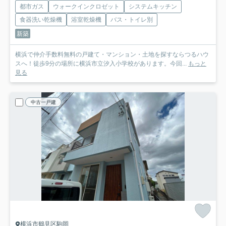
都市ガス
ウォークインクロゼット
システムキッチン
食器洗い乾燥機
浴室乾燥機
バス・トイレ別
新築
横浜で仲介手数料無料の戸建て・マンション・土地を探すならつるハウ
スへ！徒歩9分の場所に横浜市立汐入小学校があります。今回...
もっと
見る
中古一戸建
横浜市鶴見区駒岡