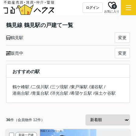
0
ログイン
お気に入り
鶴見線 鶴見駅の戸建て一覧
鶴見駅
変更
販売中
変更
おすすめの駅
鶴ケ峰駅
/
二俣川駅
/
三ツ境駅
/
東戸塚駅
/
瀬谷駅
/
港南台駅
/
青葉台駅
/
洋光台駅
/
希望ケ丘駅
/
保土ケ谷駅
36
件（会員物件 12件）
新築一戸建