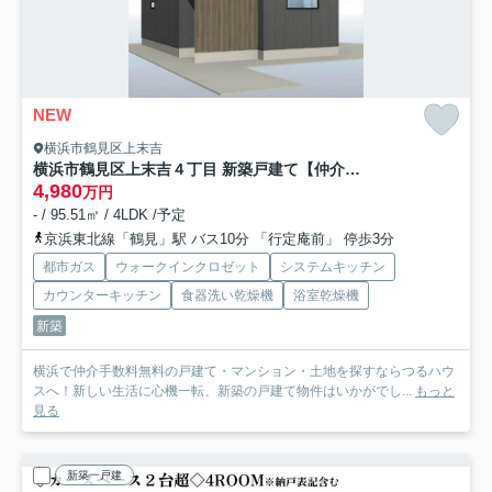
NEW
横浜市鶴見区上末吉
横浜市鶴見区上末吉４丁目 新築戸建て【仲介手数料無料】
4,980
万円
- / 95.51㎡ / 4LDK /予定
京浜東北線「鶴見」駅 バス10分 「行定庵前」 停歩3分
都市ガス
ウォークインクロゼット
システムキッチン
カウンターキッチン
食器洗い乾燥機
浴室乾燥機
新築
横浜で仲介手数料無料の戸建て・マンション・土地を探すならつるハウ
スへ！新しい生活に心機一転、新築の戸建て物件はいかがでし...
もっと
見る
新築一戸建