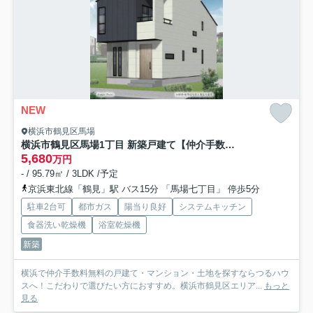
NEW
横浜市鶴見区馬場
横浜市鶴見区馬場1丁目 新築戸建て【仲介手数料無料】カースペース2台
5,680
万円
- / 95.79㎡ / 3LDK /予定
京浜東北線「鶴見」駅 バス15分 「馬場七丁目」 停歩5分
駐車2台可
都市ガス
陽当り良好
システムキッチン
食器洗い乾燥機
浴室乾燥機
新築
横浜で仲介手数料無料の戸建て・マンション・土地を探すならつるハウ
スへ！こだわりで選びたい方におすすめ。横浜市鶴見区エリア...
もっと
見る