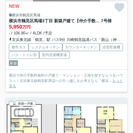
NEW
横浜市鶴見区馬場
横浜市鶴見区馬場3丁目 新築戸建て【仲介手数料無料】
7号棟
5,950
万円
- / 106.90㎡ / 4LDK /予定
京浜東北線「鶴見」駅 バス9分 川崎鶴見臨港バス「殿山（神奈川県）」 停歩1分
都市ガス
システムキッチン
カウンターキッチン
浴室乾燥機
バス・トイレ別
室内洗濯機置場
新築
横浜で仲介手数料無料の戸建て・マンション・土地を探すならつるハウ
スへ！京浜東北線鶴見駅周辺への引っ越しをお考えなら「横浜...
もっと
見る
新築一戸建