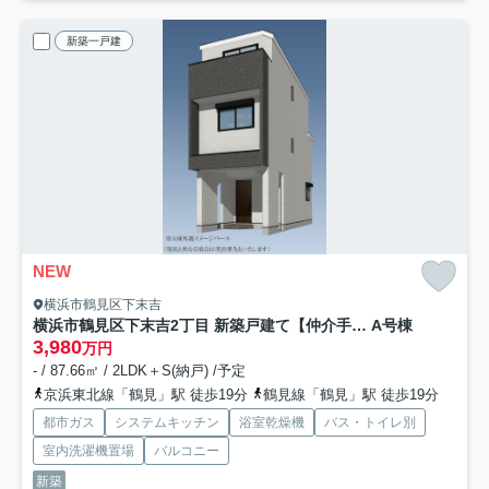
新築一戸建
NEW
横浜市鶴見区下末吉
横浜市鶴見区下末吉2丁目 新築戸建て【仲介手数料半額】
A号棟
3,980
万円
- / 87.66㎡ / 2LDK＋S(納戸) /予定
京浜東北線「鶴見」駅 徒歩19分
鶴見線「鶴見」駅 徒歩19分
都市ガス
システムキッチン
浴室乾燥機
バス・トイレ別
室内洗濯機置場
バルコニー
新築