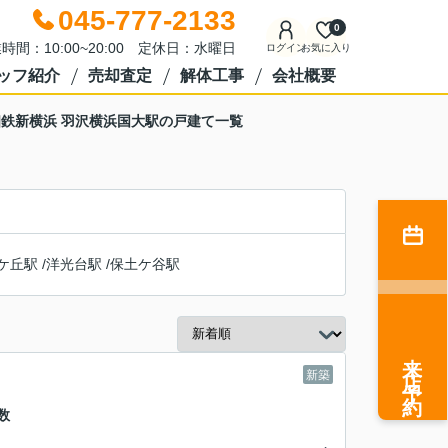
045-777-2133
0
時間：10:00~20:00 定休日：水曜日
ログイン
お気に入り
ッフ紹介
売却査定
解体工事
会社概要
鉄新横浜 羽沢横浜国大駅の戸建て一覧
ケ丘駅
/
洋光台駅
/
保土ケ谷駅
来店予約
新築
数