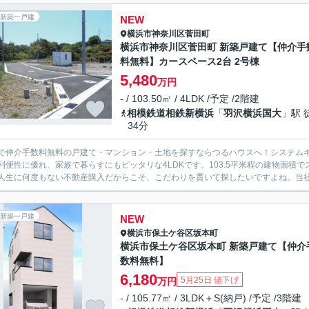
新築一戸建
NEW
横浜市神奈川区
菅田町
横浜市神奈川区菅田町 新築戸建て【仲介手
料無料】カースペース2台 2号棟
5,480
万円
- / 103.50㎡ / 4LDK /予定 /2階建
相模鉄道相鉄新横浜
「
羽沢横浜国大
」駅 
34分
で仲介手数料無料の戸建て・マンション・土地を探すならつるハウスへ！システム
利便性に優れ、家族で暮らすにもピッタリな4LDKです。103.5平米程の建物面
人生に何度もない不動産購入だからこそ、こだわりを貫いて探したいですよね。当社で
新築一戸建
NEW
横浜市保土ケ谷区
坂本町
横浜市保土ケ谷区坂本町 新築戸建て【仲介
数料無料】
6,180
5月25日 値下げ
万円
- / 105.77㎡ / 3LDK＋S(納戸) /予定 /3階建