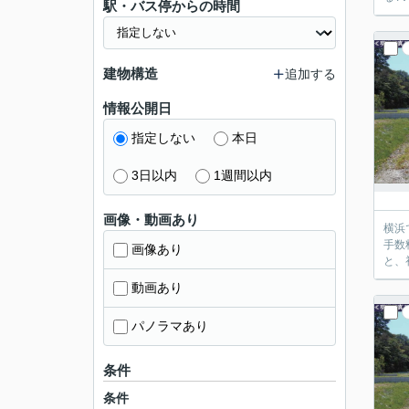
駅・バス停からの時間
建物構造
追加する
情報公開日
指定しない
本日
3日以内
1週間以内
画像・動画あり
横浜
手数
画像あり
と、
動画あり
パノラマあり
条件
条件