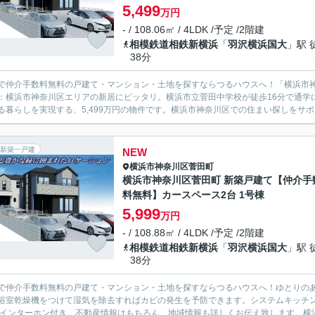
5,499
万円
- / 108.06㎡ / 4LDK /予定 /2階建
相模鉄道相鉄新横浜
「
羽沢横浜国大
」駅 
38分
で仲介手数料無料の戸建て・マンション・土地を探すならつるハウスへ！「横浜市神
：横浜市神奈川区エリアの新居にピッタリ。横浜市立菅田中学校が徒歩16分で通学
る暮らしを実現する、5,499万円の物件です。横浜市神奈川区での住まい探しをサポ
新築一戸建
NEW
横浜市神奈川区
菅田町
横浜市神奈川区菅田町 新築戸建て【仲介手
料無料】カースペース2台 1号棟
5,999
万円
- / 108.88㎡ / 4LDK /予定 /2階建
相模鉄道相鉄新横浜
「
羽沢横浜国大
」駅 
38分
で仲介手数料無料の戸建て・マンション・土地を探すならつるハウスへ！ゆとりの
浴室乾燥機をつけて湿気を除去すればカビの発生を予防できます。システムキッチ
Vインターホン付き。不動産情報はもちろん、地域情報も詳しくお伝え致します。横浜