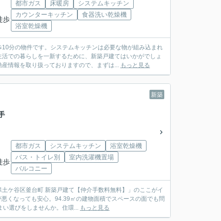
都市ガス
床暖房
システムキッチン
カウンターキッチン
食器洗い乾燥機
徒歩
浴室乾燥機
10分の物件です。システムキッチンは必要な物が組み込まれ
生活での暮らしを一新するために、新築戸建てはいかがでしょ
産情報を取り扱っておりますので、まずは...
もっと見る
新築
手
都市ガス
システムキッチン
浴室乾燥機
バス・トイレ別
室内洗濯機置場
徒歩
バルコニー
土ケ谷区釜台町 新築戸建て【仲介手数料無料】」のここがイ
が悪くなっても安心。94.39㎡の建物面積でスペースの面でも問
い選びをしませんか。住環...
もっと見る