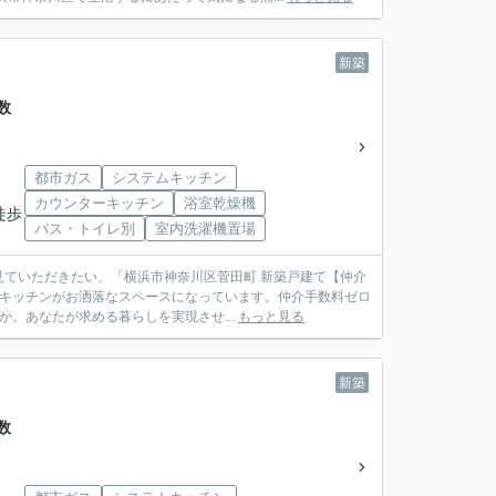
新築
数
都市ガス
システムキッチン
カウンターキッチン
浴室乾燥機
徒歩
バス・トイレ別
室内洗濯機置場
ていただきたい、「横浜市神奈川区菅田町 新築戸建て【仲介
、キッチンがお洒落なスペースになっています。仲介手数料ゼロ
。あなたが求める暮らしを実現させ...
もっと見る
新築
数