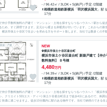
- / 96.42㎡ / 3LDK＋S(納戸) /予定 /2階建
相模鉄道相鉄新横浜
「
羽沢横浜国大
」駅 
17分
で仲介手数料無料の戸建て・マンション・土地を探すならつるハウスへ！駅から徒歩
るため、すぐ調理できます。足元から暖まる床暖房が付いています。これからの新
。横浜市保土ケ谷区で住まいを求める方をサポート致します。当社では数多くの不動
新築一戸建
NEW
横浜市保土ケ谷区
釜台町
横浜市保土ケ谷区釜台町 新築戸建て【仲介
数料無料】 Ｂ号棟
4,480
万円
- / 94.39㎡ / 3LDK＋S(納戸) /予定 /2階建
相模鉄道相鉄新横浜
「
羽沢横浜国大
」駅 
17分
で仲介手数料無料の戸建て・マンション・土地を探すならつるハウスへ！「横浜市保
シ。クリエイトSD(エス・ディー) 保土ケ谷釜台町店まで徒歩4分にあるので、体調
く快適に過ごせますよ。徒歩10分圏内に駅のある物件です。当社で納得のできる住ま