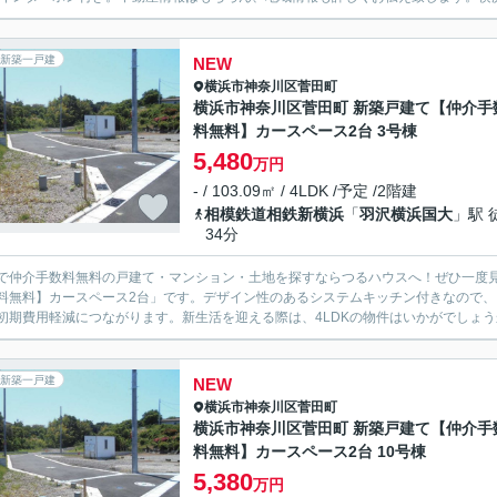
新築一戸建
NEW
横浜市神奈川区
菅田町
横浜市神奈川区菅田町 新築戸建て【仲介手
料無料】カースペース2台 3号棟
5,480
万円
- / 103.09㎡ / 4LDK /予定 /2階建
相模鉄道相鉄新横浜
「
羽沢横浜国大
」駅 
34分
で仲介手数料無料の戸建て・マンション・土地を探すならつるハウスへ！ぜひ一度見
料無料】カースペース2台」です。デザイン性のあるシステムキッチン付きなので
初期費用軽減につながります。新生活を迎える際は、4LDKの物件はいかがでしょうか
新築一戸建
NEW
横浜市神奈川区
菅田町
横浜市神奈川区菅田町 新築戸建て【仲介手
料無料】カースペース2台 10号棟
5,380
万円