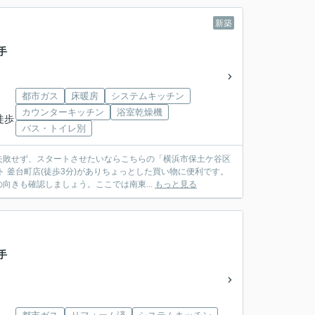
新築
手
都市ガス
床暖房
システムキッチン
カウンターキッチン
浴室乾燥機
徒歩
バス・トイレ別
失敗せず、スタートさせたいならこちらの「横浜市保土ケ谷区
 釜台町店(徒歩3分)がありちょっとした買い物に便利です。
きも確認しましょう。ここでは南東...
もっと見る
手