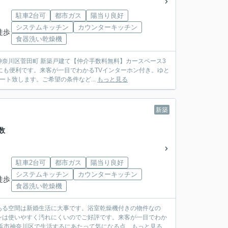
駐車2台可
都市ガス
陽当り良好
システムキッチン
カウンターキッチン
徒歩
食器洗い乾燥機
奈川区菅田町 新築戸建て【仲介手数料無料】カースペース3
にも便利です。来客が一目でわかるTVインターホン付き。ゆと
ート致します。ご希望の条件など...
もっと見る
新築
数
駐車2台可
都市ガス
陽当り良好
システムキッチン
カウンターキッチン
徒歩
食器洗い乾燥機
ある空間は新婚生活に大事です。浴室乾燥機付きの物件なの
ンは使いやすく汚れにくいのでご好評です。来客が一目でわか
市神奈川区で生活するにあたって気になる点...
もっと見る