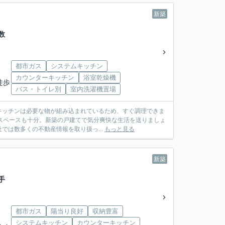
新築
数
都市ガス
システムキッチン
カウンターキッチン
浴室乾燥機
徒歩
バス・トイレ別
室内洗濯機置場
キッチンは必要な物が組み込まれているため、すぐ調理できま
積でスペースも十分。新築の戸建てで気分爽快な生活を送りましょ
は数多くの不動産情報を取り扱っ...
もっと見る
新築
手
都市ガス
陽当り良好
収納豊富
システムキッチン
カウンターキッチン