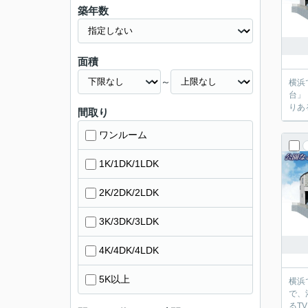
築年数
面積
～
横浜
台」
りあ
間取り
ワンルーム
1K/1DK/1LDK
2K/2DK/2LDK
3K/3DK/3LDK
4K/4DK/4LDK
5K以上
横浜
で、
るT