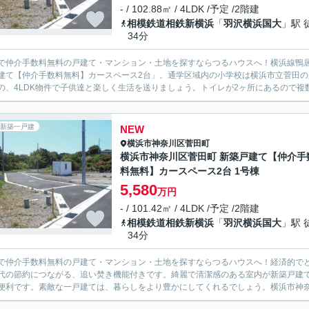
- / 102.88㎡ / 4LDK /予定 /2階建
相模鉄道相鉄新横浜
「
羽沢横浜国大
」駅 
34分
で仲介手数料無料の戸建て・マンション・土地を探すならつるハウスへ！横浜線鴨居
建て【仲介手数料無料】カースペース2台」。通学区域内の小学校は横浜市立菅田の
の、4LDK物件で子供達と楽しく生活を送りましょう。トイレが2ヶ所にあるので複数
新築一戸建
NEW
横浜市神奈川区
菅田町
横浜市神奈川区菅田町 新築戸建て【仲介手
料無料】カースペース2台 1号棟
5,580
万円
- / 101.42㎡ / 4LDK /予定 /2階建
相模鉄道相鉄新横浜
「
羽沢横浜国大
」駅 
34分
で仲介手数料無料の戸建て・マンション・土地を探すならつるハウスへ！経済的でと
代の節約につながる、追い焚き機能付きです。綺麗で清潔感のある室内が新築戸建
便利です。素敵な一戸建ては、暮らしをより豊かにしてくれるでしょう。横浜市神奈