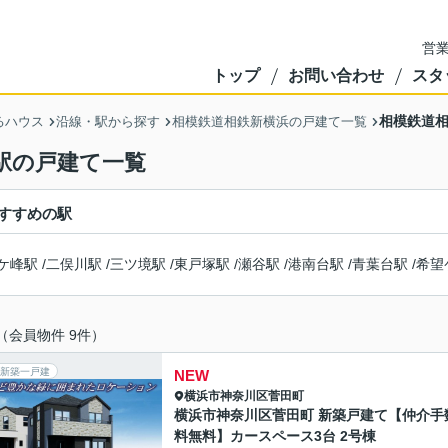
営業
トップ
お問い合わせ
スタ
相模鉄道相
るハウス
沿線・駅から探す
相模鉄道相鉄新横浜の戸建て一覧
駅の戸建て一覧
すすめの駅
ケ峰駅
/
二俣川駅
/
三ツ境駅
/
東戸塚駅
/
瀬谷駅
/
港南台駅
/
青葉台駅
/
希望
（会員物件 9件）
新築一戸建
NEW
横浜市神奈川区
菅田町
横浜市神奈川区菅田町 新築戸建て【仲介手
料無料】カースペース3台 2号棟