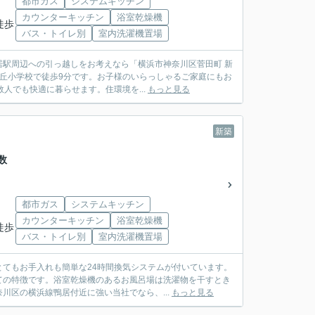
都市ガス
システムキッチン
カウンターキッチン
浴室乾燥機
徒歩
バス・トイレ別
室内洗濯機置場
駅周辺への引っ越しをお考えなら「横浜市神奈川区菅田町 新
丘小学校で徒歩9分です。お子様のいらっしゃるご家庭にもお
人でも快適に暮らせます。住環境を...
もっと見る
新築
数
都市ガス
システムキッチン
カウンターキッチン
浴室乾燥機
徒歩
バス・トイレ別
室内洗濯機置場
てもお手入れも簡単な24時間換気システムが付いています。
ての特徴です。浴室乾燥機のあるお風呂場は洗濯物を干すとき
川区の横浜線鴨居付近に強い当社でなら、...
もっと見る