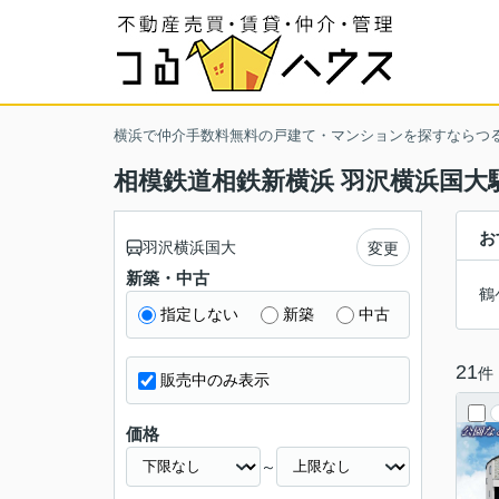
横浜で仲介手数料無料の戸建て・マンションを探すならつ
相模鉄道相鉄新横浜 羽沢横浜国大
お
羽沢横浜国大
変更
新築・中古
鶴
指定しない
新築
中古
21
件
販売中のみ表示
価格
～