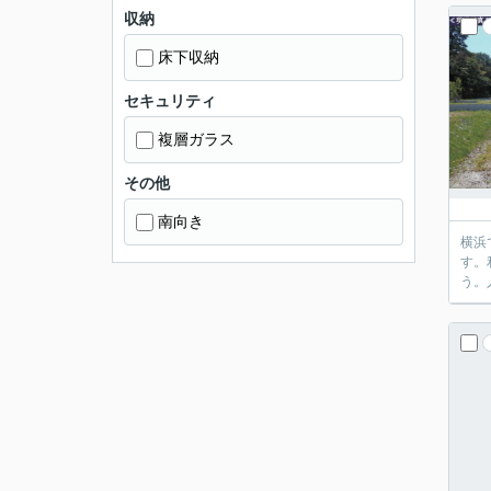
収納
床下収納
セキュリティ
複層ガラス
その他
南向き
横浜
す。
う。