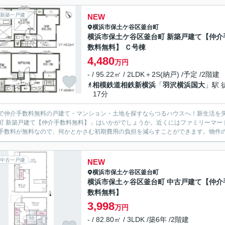
新築一戸建
NEW
横浜市保土ケ谷区
釜台町
横浜市保土ケ谷区釜台町 新築戸建て【仲介
数料無料】 Ｃ号棟
4,480
万円
- / 95.22㎡ / 2LDK＋2S(納戸) /予定 /2階建
相模鉄道相鉄新横浜
「
羽沢横浜国大
」駅 
17分
で仲介手数料無料の戸建て・マンション・土地を探すならつるハウスへ！新生活を
町 新築戸建て【仲介手数料無料】」はいかがでしょうか。近くにはファミリーマート
手数料が無料なので、何かとかさむ初期費用の負担を減らすことができます。物件の向
中古一戸建
NEW
横浜市保土ケ谷区
釜台町
横浜市保土ヶ谷区釜台町 中古戸建て【仲介
数料無料】
3,998
万円
- / 82.80㎡ / 3LDK /築6年 /2階建