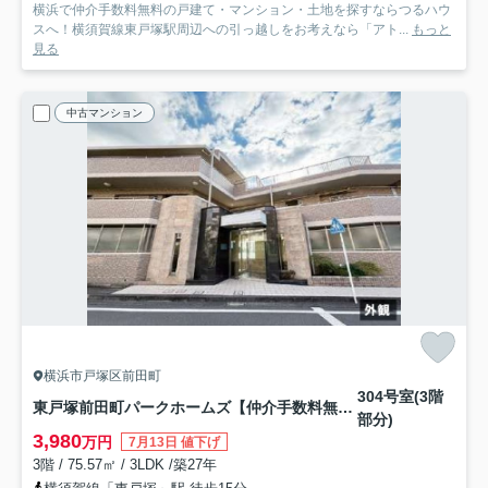
横浜で仲介手数料無料の戸建て・マンション・土地を探すならつるハウ
スへ！横須賀線東戸塚駅周辺への引っ越しをお考えなら「アト...
もっと
見る
中古マンション
横浜市戸塚区前田町
304号室(3階
東戸塚前田町パークホームズ【仲介手数料無料】ペット可♪
部分)
3,980
万円
7月13日 値下げ
3階 / 75.57㎡ / 3LDK /築27年