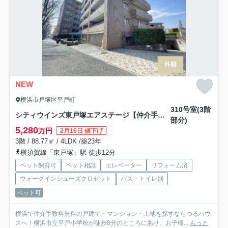
NEW
横浜市戸塚区平戸町
310号室(3階
シティウインズ東戸塚エアステージ【仲介手数料無料】ペット可♪
部分)
5,280
万円
2月16日 値下げ
3階 / 88.77㎡ / 4LDK /築23年
横須賀線「東戸塚」駅 徒歩12分
ペット飼育可
ペット相談
エレベーター
リフォーム済
ウォークインシューズクロゼット
バス・トイレ別
ペット可
横浜で仲介手数料無料の戸建て・マンション・土地を探すならつるハウ
スへ！横浜市立平戸小学校が徒歩8分のところにあり、お子様...
もっと