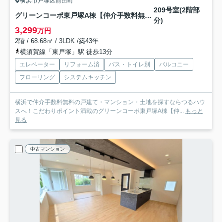
横浜市戸塚区前田町
209号室(2階部
グリーンコーポ東戸塚A棟【仲介手数料無料】
分)
3,299
万円
2階 / 68.68㎡ / 3LDK /築43年
横須賀線「東戸塚」駅 徒歩13分
エレベーター
リフォーム済
バス・トイレ別
バルコニー
フローリング
システムキッチン
横浜で仲介手数料無料の戸建て・マンション・土地を探すならつるハウ
スへ！こだわりポイント満載のグリーンコーポ東戸塚A棟【仲...
もっと
見る
中古マンション