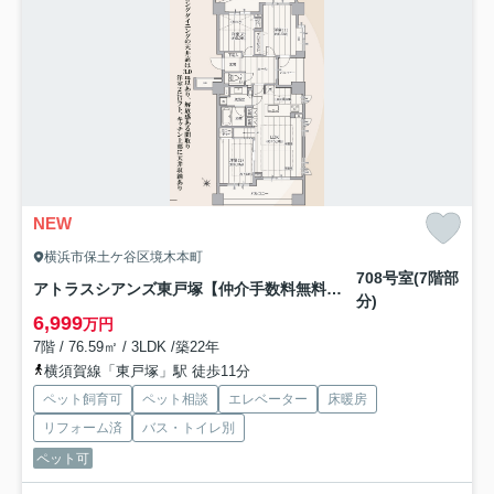
NEW
横浜市保土ケ谷区境木本町
708号室(7階部
アトラスシアンズ東戸塚【仲介手数料無料】ペット可♪
分)
6,999
万円
7階 / 76.59㎡ / 3LDK /築22年
横須賀線「東戸塚」駅 徒歩11分
ペット飼育可
ペット相談
エレベーター
床暖房
リフォーム済
バス・トイレ別
ペット可