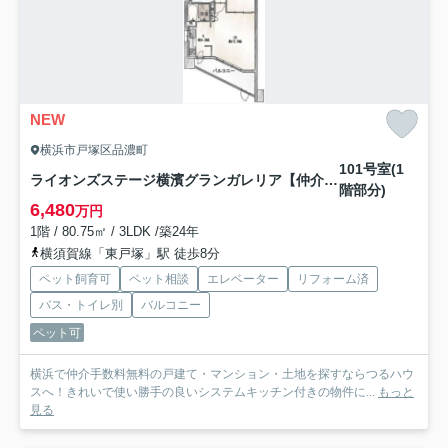
NEW
横浜市戸塚区品濃町
101号室(1
ライオンズステージ横濱グランガレリア【仲介手数料無料】ペット可♪
階部分)
6,480
万円
1階 / 80.75㎡ / 3LDK /築24年
横須賀線「東戸塚」駅 徒歩8分
ペット飼育可
ペット相談
エレベーター
リフォーム済
バス・トイレ別
バルコニー
ペット可
横浜で仲介手数料無料の戸建て・マンション・土地を探すならつるハウ
スへ！きれいで使い勝手の良いシステムキッチン付きの物件に...
もっと
見る