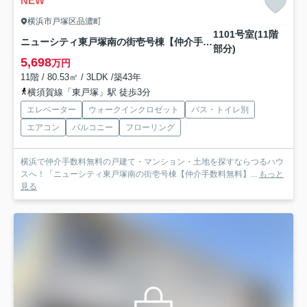
NEW
横浜市戸塚区品濃町
1101号室(11階
ニューシティ東戸塚南の街壱号棟【仲介手数料無料】
部分)
5,698
万円
11階 / 80.53㎡ / 3LDK /築43年
横須賀線「東戸塚」駅 徒歩3分
エレベーター
ウォークインクロゼット
バス・トイレ別
エアコン
バルコニー
フローリング
横浜で仲介手数料無料の戸建て・マンション・土地を探すならつるハウ
スへ！「ニューシティ東戸塚南の街壱号棟【仲介手数料無料】...
もっと
見る