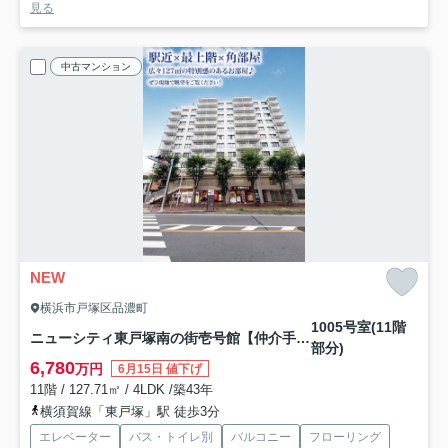
見る
中古マンション
NEW
横浜市戸塚区品濃町
1005号室(11階
ニューシティ東戸塚南の街壱号館【仲介手数料無料】
部分)
6,780
万円
6月15日 値下げ
11階 / 127.71㎡ / 4LDK /築43年
横須賀線「東戸塚」駅 徒歩3分
エレベーター
バス・トイレ別
バルコニー
フローリング