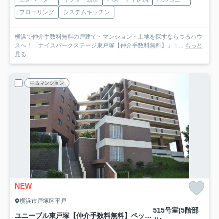
フローリング
システムキッチン
横浜で仲介手数料無料の戸建て・マンション・土地を探すならつるハウ
スへ！「ナイスパークステージ東戸塚【仲介手数料無料】」：...
もっと
見る
中古マンション
NEW
横浜市戸塚区平戸
515号室(5階部
ユニーブル東戸塚【仲介手数料無料】ペット可♪