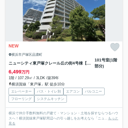
NEW
横浜市戸塚区品濃町
101号室(1階
ニューシティ東戸塚クレール丘の街4号棟【仲介手数料無料】
部分)
6,499
万円
1階 / 107.29㎡ / 3LDK /築39年
横須賀線「東戸塚」駅 徒歩10分
エレベーター
バス・トイレ別
エアコン
バルコニー
フローリング
システムキッチン
横浜で仲介手数料無料の戸建て・マンション・土地を探すならつるハウ
スへ！横須賀線東戸塚駅周辺への引っ越しをお考えなら「ニュ...
もっと
見る