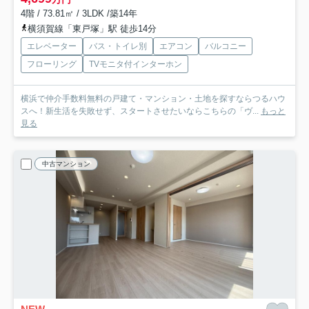
4階 / 73.81㎡ / 3LDK /築14年
横須賀線「東戸塚」駅 徒歩14分
エレベーター
バス・トイレ別
エアコン
バルコニー
フローリング
TVモニタ付インターホン
横浜で仲介手数料無料の戸建て・マンション・土地を探すならつるハウ
スへ！新生活を失敗せず、スタートさせたいならこちらの「ヴ...
もっと
見る
中古マンション