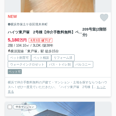
NEW
横浜市保土ケ谷区境木本町
209号室(2階部
ハイツ東戸塚 2号棟【仲介手数料無料】ペット可♪
分)
5,180
万円
8月3日 値下げ
2階 / 104.10㎡ / 3LDK /築38年
横須賀線「東戸塚」駅 徒歩15分
ペット飼育可
ペット相談
リフォーム済
ウォークインクロゼット
バス・トイレ別
バルコニー
ペット可
横浜で仲介手数料無料の戸建て・マンション・土地を探すならつるハウ
スへ！ぜひ一度見ていただきたい、「ハイツ東戸塚 2号棟【...
もっと
見る
中古マンション