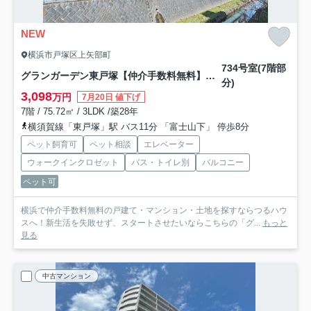
NEW
横浜市戸塚区上矢部町
734号室(7階部
グランガーデン東戸塚【仲介手数料無料】ペット可♪
分)
3,098
万円
7月20日 値下げ
7階 / 75.72㎡ / 3LDK /築28年
横須賀線「東戸塚」駅 バス11分 「富士山下」 停歩8分
ペット飼育可
ペット相談
エレベーター
ウォークインクロゼット
バス・トイレ別
バルコニー
ペット可
横浜で仲介手数料無料の戸建て・マンション・土地を探すならつるハウ
スへ！新生活を失敗せず、スタートさせたいならこちらの「グ...
もっと
見る
中古マンション