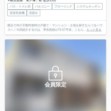
横須賀線「東戸塚」駅 徒歩15分
バス・トイレ別
バルコニー
フローリング
システムキッチン
浴室乾燥機
洗面台
横浜で仲介手数料無料の戸建て・マンション・土地を探すならつるハウ
スへ！今回紹介するのは、専有面積が75.57平米。こちら...
もっと見る
会員限定