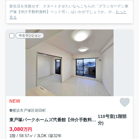
新生活を失敗せず、スタートさせたいならこちらの「グランガーデン東
戸塚【仲介手数料無料】ペット可♪」はいかがでしょうか。小...
もっと
見る
中古マンション
NEW
横浜市戸塚区前田町
110号室(1階部
東戸塚パークホームズ弐番館【仲介手数料無料】
分)
3,080
万円
1階 / 58.57㎡ / 3LDK /築32年