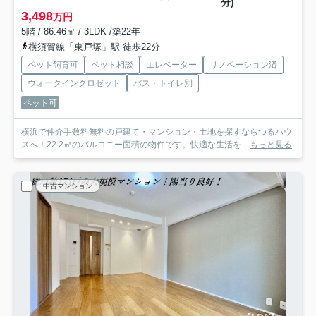
分)
3,498
万円
5階 / 86.46㎡ / 3LDK /築22年
横須賀線「東戸塚」駅 徒歩22分
ペット飼育可
ペット相談
エレベーター
リノベーション済
ウォークインクロゼット
バス・トイレ別
ペット可
横浜で仲介手数料無料の戸建て・マンション・土地を探すならつるハウ
スへ！22.2㎡のバルコニー面積の物件です。快適な生活を...
もっと見る
中古マンション