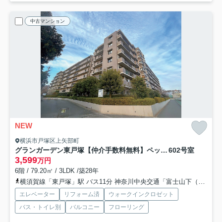
中古マンション
NEW
横浜市戸塚区上矢部町
グランガーデン東戸塚【仲介手数料無料】ペット可♪
602号室
3,599
万円
6階 / 79.20㎡ / 3LDK /築28年
横須賀線「東戸塚」駅 バス11分 神奈川中央交通「富士山下（バス）」 停歩7分
エレベーター
リフォーム済
ウォークインクロゼット
バス・トイレ別
バルコニー
フローリング