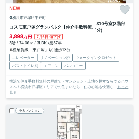
NEW
横浜市戸塚区平戸町
310号室(3階部
コスモ東戸塚グランパルク【仲介手数料無料】
分)
3,898
万円
7月6日 値下げ
3階 / 74.06㎡ / 3LDK /築37年
横須賀線「東戸塚」駅 徒歩13分
エレベーター
リノベーション済
ウォークインクロゼット
バス・トイレ別
エアコン
バルコニー
横浜で仲介手数料無料の戸建て・マンション・土地を探すならつるハウ
スへ！横浜市戸塚区エリアでの住まいなら、住み心地も快適な...
もっと
見る
中古マンション