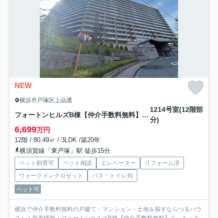
NEW
横浜市戸塚区上品濃
1214号室(12階部
フォートンヒルズB棟【仲介手数料無料】ペット可♪
分)
6,699
万円
12階 / 80.49㎡ / 3LDK /築20年
横須賀線「東戸塚」駅 徒歩15分
ペット飼育可
ペット相談
エレベーター
リフォーム済
ウォークインクロゼット
バス・トイレ別
ペット可
横浜で仲介手数料無料の戸建て・マンション・土地を探すならつるハウ