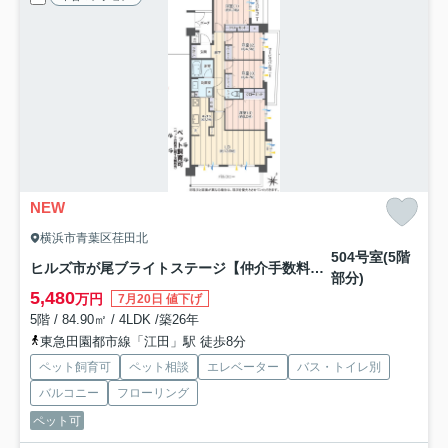
NEW
横浜市青葉区荏田北
504号室(5階
ヒルズ市が尾ブライトステージ【仲介手数料無料】ペット可♪
部分)
5,480
万円
7月20日 値下げ
5階 / 84.90㎡ / 4LDK /築26年
東急田園都市線「江田」駅 徒歩8分
ペット飼育可
ペット相談
エレベーター
バス・トイレ別
バルコニー
フローリング
ペット可