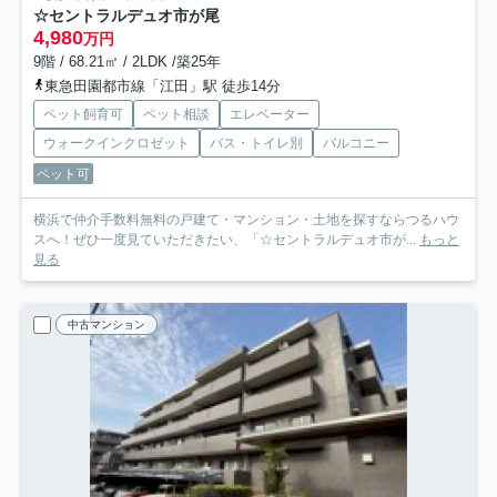
☆セントラルデュオ市が尾
4,980
万円
9階 / 68.21㎡ / 2LDK /築25年
東急田園都市線「江田」駅 徒歩14分
ペット飼育可
ペット相談
エレベーター
ウォークインクロゼット
バス・トイレ別
バルコニー
ペット可
横浜で仲介手数料無料の戸建て・マンション・土地を探すならつるハウ
スへ！ぜひ一度見ていただきたい、「☆セントラルデュオ市が...
もっと
見る
中古マンション