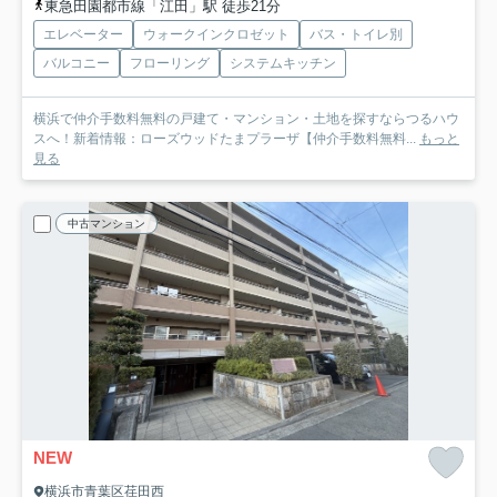
東急田園都市線「江田」駅 徒歩21分
エレベーター
ウォークインクロゼット
バス・トイレ別
バルコニー
フローリング
システムキッチン
横浜で仲介手数料無料の戸建て・マンション・土地を探すならつるハウ
スへ！新着情報：ローズウッドたまプラーザ【仲介手数料無料...
もっと
見る
中古マンション
NEW
横浜市青葉区荏田西