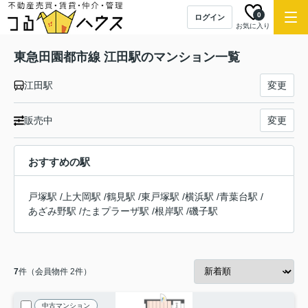
0
ログイン
お気に入り
東急田園都市線 江田駅のマンション一覧
江田駅
変更
販売中
変更
おすすめの駅
戸塚駅
/
上大岡駅
/
鶴見駅
/
東戸塚駅
/
横浜駅
/
青葉台駅
/
あざみ野駅
/
たまプラーザ駅
/
根岸駅
/
磯子駅
7
件（会員物件 2件）
中古マンション