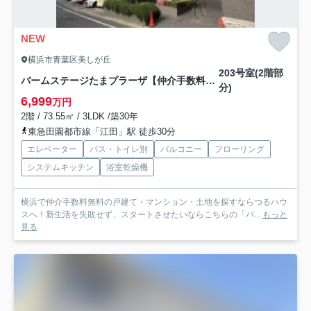
NEW
横浜市青葉区美しが丘
203号室(2階部
バームステージたまプラーザ【仲介手数料無料】
分)
6,999
万円
2階 / 73.55㎡ / 3LDK /築30年
東急田園都市線「江田」駅 徒歩30分
エレベーター
バス・トイレ別
バルコニー
フローリング
システムキッチン
浴室乾燥機
横浜で仲介手数料無料の戸建て・マンション・土地を探すならつるハウ
スへ！新生活を失敗せず、スタートさせたいならこちらの「バ...
もっと
見る