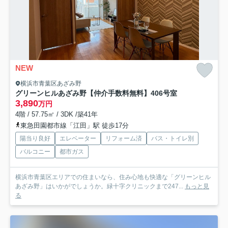
NEW
横浜市青葉区あざみ野
グリーンヒルあざみ野【仲介手数料無料】
406号室
3,890
万円
4階 / 57.75㎡ / 3DK /築41年
東急田園都市線「江田」駅 徒歩17分
陽当り良好
エレベーター
リフォーム済
バス・トイレ別
バルコニー
都市ガス
横浜市青葉区エリアでの住まいなら、住み心地も快適な「グリーンヒル
あざみ野」はいかがでしょうか。緑十字クリニックまで247...
もっと見
る