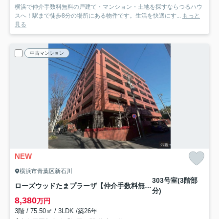
横浜で仲介手数料無料の戸建て・マンション・土地を探すならつるハウ
スへ！駅まで徒歩8分の場所にある物件です。生活を快適にす...
もっと
見る
中古マンション
NEW
横浜市青葉区新石川
303号室(3階部
ローズウッドたまプラーザ【仲介手数料無料】
分)
8,380
万円
3階 / 75.50㎡ / 3LDK /築26年