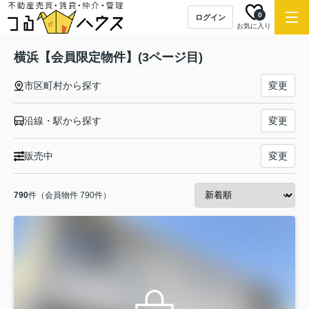
0
ログイン
お気に入り
横浜【会員限定物件】(3ページ目)
市区町村から探す
変更
沿線・駅から探す
変更
販売中
変更
790
件（会員物件 790件）