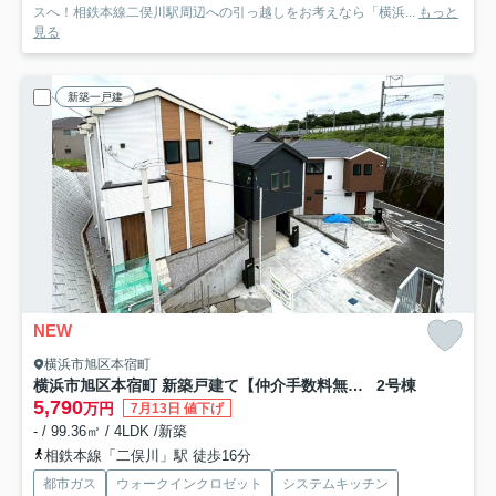
スへ！相鉄本線二俣川駅周辺への引っ越しをお考えなら「横浜...
もっと
見る
新築一戸建
NEW
横浜市旭区本宿町
横浜市旭区本宿町 新築戸建て【仲介手数料無料】
2号棟
5,790
万円
7月13日 値下げ
- / 99.36㎡ / 4LDK /新築
相鉄本線「二俣川」駅 徒歩16分
都市ガス
ウォークインクロゼット
システムキッチン