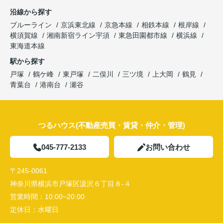
沿線から探す
ブルーライン
京浜東北線
京急本線
相鉄本線
根岸線
横須賀線
湘南新宿ライン宇須
東急田園都市線
横浜線
東海道本線
駅から探す
戸塚
鶴ケ峰
東戸塚
二俣川
三ツ境
上大岡
鶴見
青葉台
港南台
瀬谷
つるハウス(不動産売買・賃貸・仲介・管理)
045-777-2133
お問い合わせ
〒245-0061
神奈川県横浜市戸塚区汲沢６丁目８-４
営業時間：
10:00~20:00
定休日：
水曜日