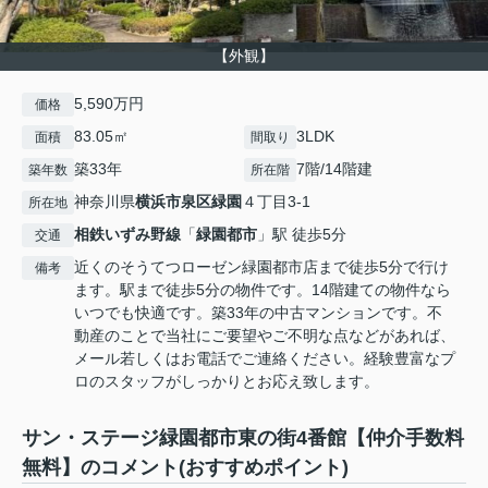
【外観】
5,590万円
価格
83.05㎡
3LDK
面積
間取り
築33年
7階/14階建
築年数
所在階
神奈川県
横浜市泉区
緑園
４丁目3-1
所在地
相鉄いずみ野線
「
緑園都市
」駅 徒歩5分
交通
近くのそうてつローゼン緑園都市店まで徒歩5分で行け
備考
ます。駅まで徒歩5分の物件です。14階建ての物件なら
いつでも快適です。築33年の中古マンションです。不
動産のことで当社にご要望やご不明な点などがあれば、
メール若しくはお電話でご連絡ください。経験豊富なプ
ロのスタッフがしっかりとお応え致します。
サン・ステージ緑園都市東の街4番館【仲介手数料
無料】のコメント(おすすめポイント)