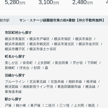
5,280
3,100
2,480
万円
万円
万円
都市駅
サン・ステージ緑園都市東の街4番館【仲介手数料無料】
市区町村から探す
横浜市青葉区
横浜市戸塚区
横浜市旭区
横浜市泉区
横浜市港南区
横浜市鶴見区
横浜市港北区
横浜市金沢区
横浜市磯子区
横浜市保土ケ谷区
町名から探す
美しが丘
奈良町
上矢部町
新吉田東
芹が谷
下田町
新橋町
洋光台
杉田
森
沿線から探す
ブルーライン
京浜東北線
京急本線
相鉄本線
根岸線
横須賀線
湘南新宿ライン宇須
東急田園都市線
横浜線
東海道本線
駅から探す
戸塚
鶴ケ峰
東戸塚
二俣川
三ツ境
上大岡
鶴見