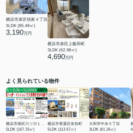
横浜市泉区領家４丁目
3LDK (85.48㎡)
3,190
万円
横浜市泉区上飯田町
3LDK (62.98㎡)
4,690
万円
よく見られている物件
横浜市南区六ツ川１丁目
横浜市青葉区奈良町
大和市中央５丁目
5LDK (167.33㎡)
5LDK (113.67㎡)
3LDK (61.26㎡)
4