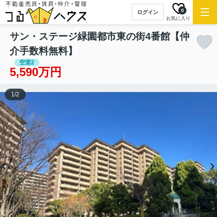
0
ログイン
お気に入り
サン・ステージ緑園都市東の街4番館【仲
介手数料無料】
空室2
5,590万円
1
/
2