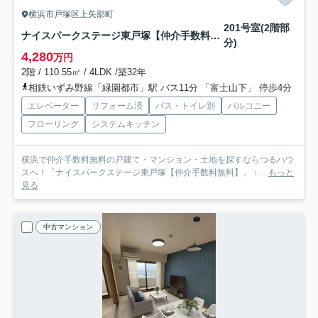
横浜市戸塚区上矢部町
201号室(2階部
ナイスパークステージ東戸塚【仲介手数料無料】
分)
4,280
万円
2階 / 110.55㎡ / 4LDK /築32年
相鉄いずみ野線「緑園都市」駅 バス11分 「富士山下」 停歩4分
エレベーター
リフォーム済
バス・トイレ別
バルコニー
フローリング
システムキッチン
横浜で仲介手数料無料の戸建て・マンション・土地を探すならつるハウ
スへ！「ナイスパークステージ東戸塚【仲介手数料無料】」：...
もっと
見る
中古マンション