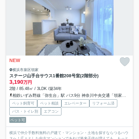
NEW
横浜市泉区領家
ステージ山手台サウス1番館
208号室(2階部分)
3,190
万円
2階 / 85.48㎡ / 3LDK /築34年
相鉄いずみ野線「弥生台」駅 バス9分 神奈川中央交通「領家中学校前」 停歩2分
ペット飼育可
ペット相談
エレベーター
リフォーム済
バス・トイレ別
エアコン
ペット可
横浜で仲介手数料無料の戸建て・マンション・土地を探すならつるハウ
スへ！広々とした中古マンションであれば将来子供が増えても...
もっと