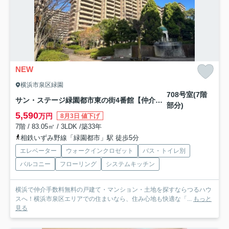
NEW
横浜市泉区緑園
708号室(7階
サン・ステージ緑園都市東の街4番館【仲介手数料無料】
部分)
5,590
万円
8月3日 値下げ
7階 / 83.05㎡ / 3LDK /築33年
相鉄いずみ野線「緑園都市」駅 徒歩5分
エレベーター
ウォークインクロゼット
バス・トイレ別
バルコニー
フローリング
システムキッチン
横浜で仲介手数料無料の戸建て・マンション・土地を探すならつるハウ
スへ！横浜市泉区エリアでの住まいなら、住み心地も快適な「...
もっと
見る