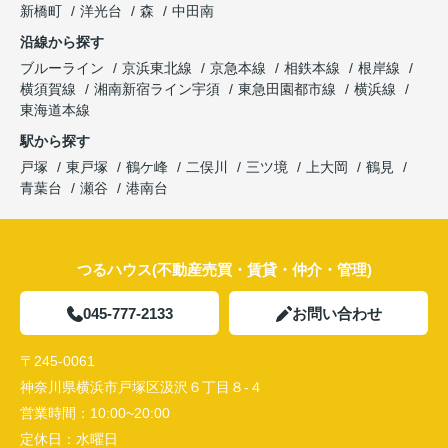
新橋町
洋光台
森
中田南
沿線から探す
ブルーライン
京浜東北線
京急本線
相鉄本線
根岸線
横須賀線
湘南新宿ライン宇須
東急田園都市線
横浜線
東海道本線
駅から探す
戸塚
東戸塚
鶴ケ峰
二俣川
三ツ境
上大岡
鶴見
青葉台
瀬谷
港南台
つるハウス(不動産売買・賃貸・仲介・管理)
045-777-2133
お問い合わせ
〒245-0061
神奈川県横浜市戸塚区汲沢６丁目８-４
営業時間：
10:00~20:00
定休日：
水曜日