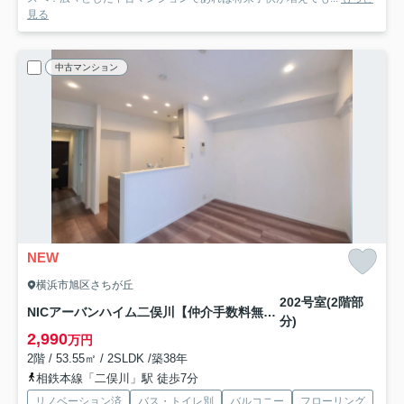
見る
中古マンション
NEW
横浜市旭区さちが丘
202号室(2階部
NICアーバンハイム二俣川【仲介手数料無料】
分)
2,990
万円
2階 / 53.55㎡ / 2SLDK /築38年
相鉄本線「二俣川」駅 徒歩7分
リノベーション済
バス・トイレ別
バルコニー
フローリング