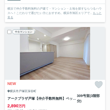
横浜で仲介手数料無料の戸建て・マンション・土地を探すならつるハウ
スへ！こだわりで選びたい方におすすめ。横浜市旭区エリアで...
もっと
見る
中古マンション
NEW
横浜市戸塚区深谷町
309号室(3階部
アークプラザ戸塚【仲介手数料無料】ペット可♪
分)
2,890
万円