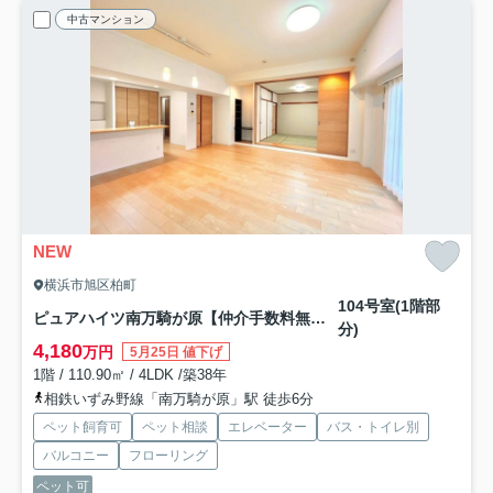
中古マンション
NEW
横浜市旭区柏町
104号室(1階部
ピュアハイツ南万騎が原【仲介手数料無料】
分)
4,180
万円
5月25日 値下げ
1階 / 110.90㎡ / 4LDK /築38年
相鉄いずみ野線「南万騎が原」駅 徒歩6分
ペット飼育可
ペット相談
エレベーター
バス・トイレ別
バルコニー
フローリング
ペット可