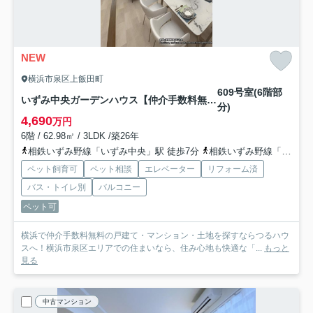
NEW
横浜市泉区上飯田町
609号室(6階部
いずみ中央ガーデンハウス【仲介手数料無料】
分)
4,690
万円
6階 / 62.98㎡ / 3LDK /築26年
相鉄いずみ野線「いずみ中央」駅 徒歩7分
相鉄いずみ野線「ゆめが丘」駅 徒歩20分
ペット飼育可
ペット相談
エレベーター
リフォーム済
バス・トイレ別
バルコニー
ペット可
横浜で仲介手数料無料の戸建て・マンション・土地を探すならつるハウ
スへ！横浜市泉区エリアでの住まいなら、住み心地も快適な「...
もっと
見る
中古マンション