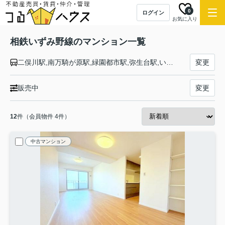
0
ログイン
お気に入り
相鉄いずみ野線のマンション一覧
二俣川駅,南万騎が原駅,緑園都市駅,弥生台駅,いずみ野駅,いずみ中央駅,ゆめが丘駅,湘南台駅
変更
販売中
変更
12
件（会員物件 4件）
中古マンション