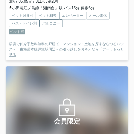
3階 / 85.05㎡ / 3LDK /築20年
小田急江ノ島線「湘南台」駅 バス15分 停歩6分
ペット飼育可
ペット相談
エレベーター
オール電化
バス・トイレ別
バルコニー
ペット可
横浜で仲介手数料無料の戸建て・マンション・土地を探すならつるハウ
スへ！東海道本線戸塚駅周辺への引っ越しをお考えなら「アー...
もっと
見る
会員限定