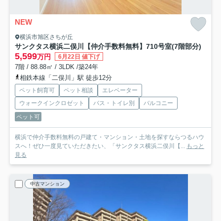
NEW
横浜市旭区さちが丘
サンクタス横浜二俣川【仲介手数料無料】
710号室(7階部分)
5,599
万円
6月22日 値下げ
7階 / 88.88㎡ / 3LDK /築24年
相鉄本線「二俣川」駅 徒歩12分
ペット飼育可
ペット相談
エレベーター
ウォークインクロゼット
バス・トイレ別
バルコニー
ペット可
横浜で仲介手数料無料の戸建て・マンション・土地を探すならつるハウ
スへ！ぜひ一度見ていただきたい、「サンクタス横浜二俣川【...
もっと
見る
中古マンション