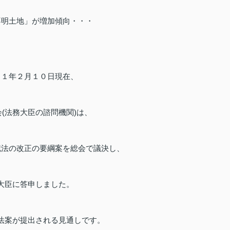
不明土地」が増加傾向・・・
２１年２月１０日現在、
(法務大臣の諮問機関)は、
記法の改正の要綱案を総会で議決し、
大臣に答申しました。
法案が提出される見通しです。