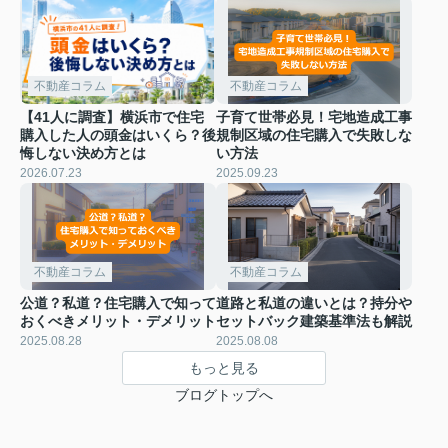
不動産コラム
不動産コラム
【41人に調査】横浜市で住宅
子育て世帯必見！宅地造成工事
購入した人の頭金はいくら？後
規制区域の住宅購入で失敗しな
悔しない決め方とは
い方法
2026.07.23
2025.09.23
不動産コラム
不動産コラム
公道？私道？住宅購入で知って
道路と私道の違いとは？持分や
おくべきメリット・デメリット
セットバック建築基準法も解説
2025.08.28
2025.08.08
もっと見る
ブログトップへ