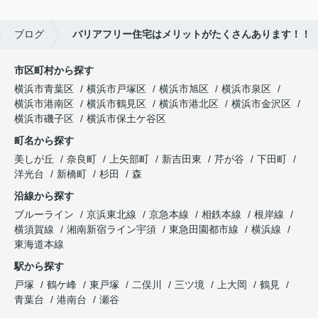
ブログ
バリアフリー住宅はメリットがたくさんあります！！
市区町村から探す
横浜市青葉区
横浜市戸塚区
横浜市旭区
横浜市泉区
横浜市港南区
横浜市鶴見区
横浜市港北区
横浜市金沢区
横浜市磯子区
横浜市保土ケ谷区
町名から探す
美しが丘
奈良町
上矢部町
新吉田東
芹が谷
下田町
洋光台
新橋町
杉田
森
沿線から探す
ブルーライン
京浜東北線
京急本線
相鉄本線
根岸線
横須賀線
湘南新宿ライン宇須
東急田園都市線
横浜線
東海道本線
駅から探す
戸塚
鶴ケ峰
東戸塚
二俣川
三ツ境
上大岡
鶴見
青葉台
港南台
瀬谷