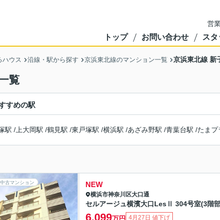
営業
トップ
お問い合わせ
スタ
京浜東北線 新
るハウス
沿線・駅から探す
京浜東北線のマンション一覧
一覧
すすめの駅
塚駅
/
上大岡駅
/
鶴見駅
/
東戸塚駅
/
横浜駅
/
あざみ野駅
/
青葉台駅
/
たまプ
中古マンション
NEW
横浜市神奈川区
大口通
セルアージュ横濱大口LesⅡ 304号室(3階部
6,099
4月27日 値下げ
万円