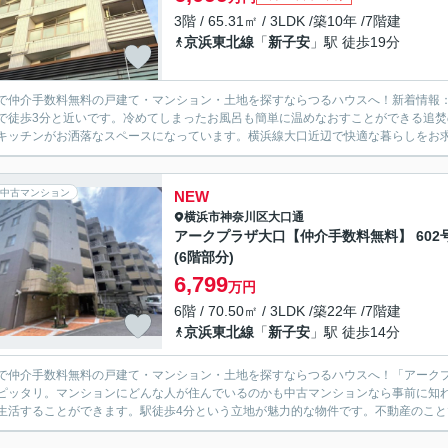
3階 / 65.31㎡ / 3LDK /築10年 /7階建
京浜東北線
「
新子安
」駅 徒歩19分
で仲介手数料無料の戸建て・マンション・土地を探すならつるハウスへ！新着情報：
で徒歩3分と近いです。冷めてしまったお風呂も簡単に温めなおすことができる追
キッチンがお洒落なスペースになっています。横浜線大口近辺で快適な暮らしをお求め
中古マンション
NEW
横浜市神奈川区
大口通
アークプラザ大口【仲介手数料無料】 602
(6階部分)
6,799
万円
6階 / 70.50㎡ / 3LDK /築22年 /7階建
京浜東北線
「
新子安
」駅 徒歩14分
で仲介手数料無料の戸建て・マンション・土地を探すならつるハウスへ！「アーク
ピッタリ。マンションにどんな人が住んでいるのかも中古マンションなら事前に知
生活することができます。駅徒歩4分という立地が魅力的な物件です。不動産のことで