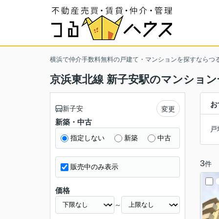
横浜で仲介手数料無料の戸建て・マンションを探すならつ
京浜東北線 新子安駅のマンション
お
新子安
変更
新築・中古
戸
指定しない
新築
中古
3
件
販売中のみ表示
価格
～