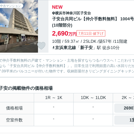
中古マンション
NEW
横浜市神奈川区
子安台
子安台共同ビル【仲介手数料無料】 1004
(10階部分)
2,690
7月11日 値下げ
万円
10階 / 59.37㎡ / 2SLDK /築57年 /11階建
京浜東北線
「
新子安
」駅 徒歩10分
で仲介手数料無料の戸建て・マンション・土地を探すならつるハウスへ！こだわり
なら「子安台共同ビル【仲介手数料無料】」。日常生活で利用頻度の高い水回りだ
7.09平米のバルコニーが付いた物件です。収納部屋付きリビングダイニングキッチン
子安の掲載物件の価格相場
1R ～ 1K
1DK ～ 1LDK
2K ～ 
-
-
価格相場
269
-
-
空室件数
1