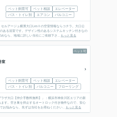
ペット飼育可
ペット相談
エレベーター
バス・トイレ別
エアコン
バルコニー
セルアージュ横濱大口LesⅡの空室情報ならコチラ。大口公
焚のある浴室です。デザイン性のあるシステムキッチン付きなの
なら、地域に詳しい当社にご依頼下さ...
もっと見る
ペット可
号室
ペット飼育可
ペット相談
エレベーター
バス・トイレ別
バルコニー
フローリング
プラザ大口【仲介手数料無料】」：横浜市神奈川区エリアの新
れます。空き巣を抑止するオートロック付き物件なので、安心
お悩みなら、先ずは当社をお尋ねください...
もっと見る