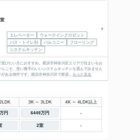
号室
エレベーター
ウォークインクロゼット
バス・トイレ別
バルコニー
フローリング
システムキッチン
で選びたい方におすすめ。横浜市神奈川区エリアで住まいをお
からこそ、使い勝手のいいシステムキッチンを選んでみません
がある物件です。横浜市神奈川区で新居...
もっと見る
2LDK
3K ～ 3LDK
4K ～ 4LDK以上
0万円
6449万円
-
室
2室
-