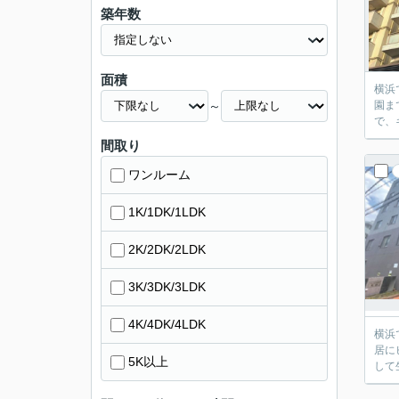
築年数
面積
横浜
～
園ま
で、
間取り
ワンルーム
1K/1DK/1LDK
2K/2DK/2LDK
3K/3DK/3LDK
4K/4DK/4LDK
横浜
居に
5K以上
して