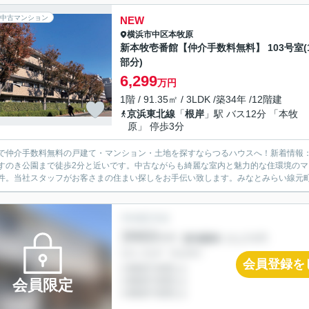
中古マンション
NEW
横浜市中区
本牧原
新本牧壱番館【仲介手数料無料】 103号室(
部分)
6,299
万円
1階 / 91.35㎡ / 3LDK /築34年 /12階建
京浜東北線
「
根岸
」駅 バス12分 「本牧
原」 停歩3分
で仲介手数料無料の戸建て・マンション・土地を探すならつるハウスへ！新着情報
すのき公園まで徒歩2分と近いです。中古ながらも綺麗な室内と魅力的な住環境のマン
件。当社スタッフがお客さまの住まい探しをお手伝い致します。みなとみらい線元町・
会員登録を
会員限定