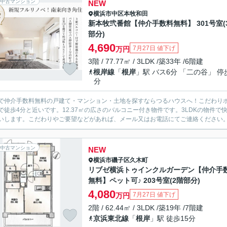
中古マンション
NEW
横浜市中区
本牧和田
新本牧弐番館【仲介手数料無料】 301号室(
部分)
4,690
7月27日 値下げ
万円
3階 / 77.77㎡ / 3LDK /築33年 /6階建
根岸線
「
根岸
」駅 バス6分 「二の谷」 停
分
で仲介手数料無料の戸建て・マンション・土地を探すならつるハウスへ！こだわり
で徒歩4分と近いです。12.37㎡の広さのバルコニー付き物件です。3LDKの物件
いします。こだわりやご要望などがあれば、メール又はお電話にてご連絡ください。ま
中古マンション
NEW
横浜市磯子区
久木町
リブゼ横浜トゥインクルガーデン【仲介手
無料】ペット可♪ 203号室(2階部分)
4,080
7月27日 値下げ
万円
2階 / 62.44㎡ / 3LDK /築19年 /7階建
京浜東北線
「
根岸
」駅 徒歩15分