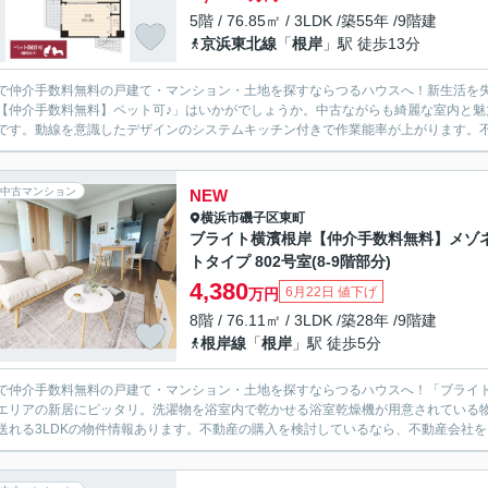
5階 / 76.85㎡ / 3LDK /築55年 /9階建
京浜東北線
「
根岸
」駅 徒歩13分
で仲介手数料無料の戸建て・マンション・土地を探すならつるハウスへ！新生活を
【仲介手数料無料】ペット可♪」はいかがでしょうか。中古ながらも綺麗な室内と魅
です。動線を意識したデザインのシステムキッチン付きで作業能率が上がります。不動
中古マンション
NEW
横浜市磯子区
東町
ブライト横濱根岸【仲介手数料無料】メゾ
トタイプ 802号室(8-9階部分)
4,380
6月22日 値下げ
万円
8階 / 76.11㎡ / 3LDK /築28年 /9階建
根岸線
「
根岸
」駅 徒歩5分
で仲介手数料無料の戸建て・マンション・土地を探すならつるハウスへ！「ブライ
エリアの新居にピッタリ。洗濯物を浴室内で乾かせる浴室乾燥機が用意されている
送れる3LDKの物件情報あります。不動産の購入を検討しているなら、不動産会社を