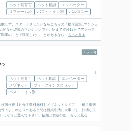
ペット飼育可
ペット相談
エレベーター
リフォーム済
バス・トイレ別
バルコニー
失敗せず、スタートさせたいならこちらの「根岸台第1マンショ
力的な住環境のマンションです。駅まで徒歩13分でアクセス
産のことで確認したいことがあるなら...
もっと見る
ペット可
ネッ
ペット飼育可
ペット相談
エレベーター
メゾネット
ウォークインクロゼット
バス・トイレ別
ト横濱根岸【仲介手数料無料】メゾネットタイプ」：横浜市磯
物件です。ゆとりのある空間は新婚生活に大事です。快適な生
しっかりと選んで下さい。信頼と実績のあ...
もっと見る