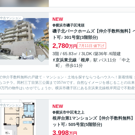
中古マンション
NEW
横浜市磯子区
滝頭
磯子北パークホームズ【仲介手数料無料】
ト可♪ 301号室(3階部分)
2,780
7月11日 値下げ
万円
3階 / 65.83㎡ / 3LDK /築36年 /6階建
京浜東北線
「
根岸
」駅 バス11分 「中之
町」 停歩11分
で仲介手数料無料の戸建て・マンション・土地を探すならつるハウスへ！新着情報
らコチラ。岡村三丁目第三公園まで357mです。自然なイメージを感じることの出
580万円の物件はいかがでしょうか。横浜市磯子区にある京浜東北線根岸周辺で不動産
中古マンション
NEW
横浜市中区
滝之上
根岸台第1マンションズ【仲介手数料無料
ット可♪ 505号室(5階部分)
3,998
万円