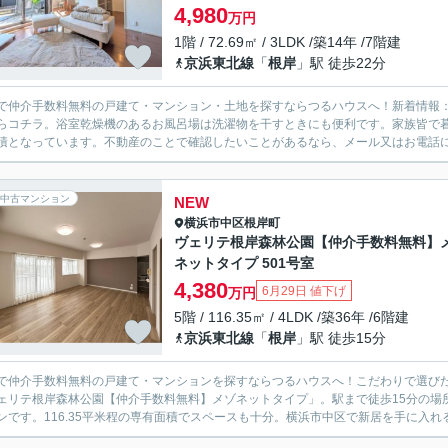
4,980
万円
1階 / 72.69㎡ / 3LDK /築14年 /7階建
京浜東北線
「
根岸
」駅 徒歩22分
で仲介手数料無料の戸建て・マンション・土地を探すならつるハウスへ！新着情報
らコチラ。浴室乾燥機のあるお風呂場は洗濯物を干すときにも便利です。家族皆で暮ら
積となっています。不動産のことで確認したいことがあるなら、メール又はお電話にて
中古マンション
NEW
横浜市中区
根岸町
ヴェリテ根岸森林公園【仲介手数料無料】
ネットタイプ 501号室
4,380
6月29日 値下げ
万円
5階 / 116.35㎡ / 4LDK /築36年 /6階建
京浜東北線
「
根岸
」駅 徒歩15分
で仲介手数料無料の戸建て・マンションを探すならつるハウスへ！こだわりで選び
ェリテ根岸森林公園【仲介手数料無料】メゾネットタイプ」。駅まで徒歩15分の場
ンです。116.35平米程の専有面積でスペースも十分。横浜市中区で新居を手に入れ