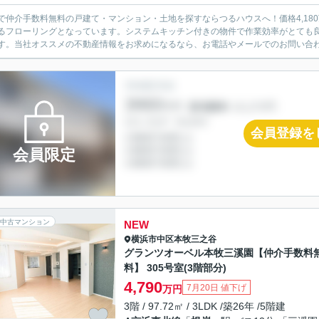
で仲介手数料無料の戸建て・マンション・土地を探すならつるハウスへ！価格4,18
るフローリングとなっています。システムキッチン付きの物件で作業効率がとても
す。当社オススメの不動産情報をお求めになるなら、お電話やメールでのお問い合わせ
会員登録を
会員限定
中古マンション
NEW
横浜市中区
本牧三之谷
グランツオーベル本牧三溪園【仲介手数料
料】 305号室(3階部分)
4,790
7月20日 値下げ
万円
3階 / 97.72㎡ / 3LDK /築26年 /5階建