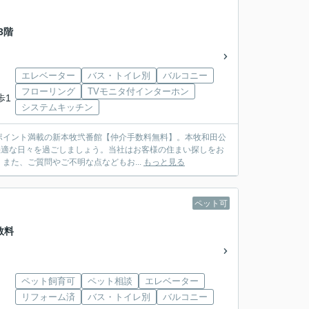
3階
エレベーター
バス・トイレ別
バルコニー
フローリング
TVモニタ付インターホン
歩1
システムキッチン
ポイント満載の新本牧弐番館【仲介手数料無料】。本牧和田公
で快適な日々を過ごしましょう。当社はお客様の住まい探しをお
た、ご質問やご不明な点などもお...
もっと見る
ペット可
数料
ペット飼育可
ペット相談
エレベーター
リフォーム済
バス・トイレ別
バルコニー