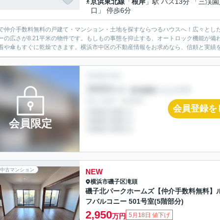
京浜東北線
「
根岸
」駅 バス13分 「三渓
口」 停歩6分
で仲介手数料無料の戸建て・マンション・土地を探すならつるハウスへ！広々とし
ーの広さが8.21平米の物件です。もしもの事態を抑止する、オートロック機能が
着や傘もすぐに乾燥できます。横浜市中区の不動産情報をお求めなら、信頼と実績を誇
会員登録を
会員限定
中古マンション
NEW
横浜市磯子区
滝頭
磯子北パークホームズ【仲介手数料無料】
フバルコニー 501号室(5階部分)
2,950
5月18日 値下げ
万円