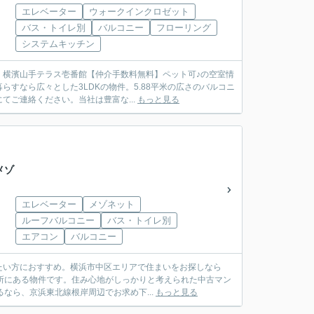
エレベーター
ウォークインクロゼット
バス・トイレ別
バルコニー
フローリング
システムキッチン
：横濱山手テラス壱番館【仲介手数料無料】ペット可♪の空室情
すなら広々とした3LDKの物件。5.88平米の広さのバルコニ
ご連絡ください。当社は豊富な...
もっと見る
メゾ
エレベーター
メゾネット
ルーフバルコニー
バス・トイレ別
エアコン
バルコニー
たい方におすすめ。横浜市中区エリアで住まいをお探しなら
所にある物件です。住み心地がしっかりと考えられた中古マン
るなら、京浜東北線根岸周辺でお求め下...
もっと見る