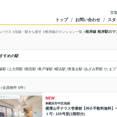
営業
トップ
お問い合わせ
スタ
根岸線 根岸駅のマ
るハウス
沿線・駅から探す
根岸線のマンション一覧
すすめの駅
塚駅
/
上大岡駅
/
鶴見駅
/
東戸塚駅
/
横浜駅
/
青葉台駅
/
あざみ野駅
/
たまプ
（会員物件 5件）
中古マンション
NEW
横浜市中区
池袋
横濱山手テラス壱番館【仲介手数料無料】
ト可♪ 105号室(1階部分)