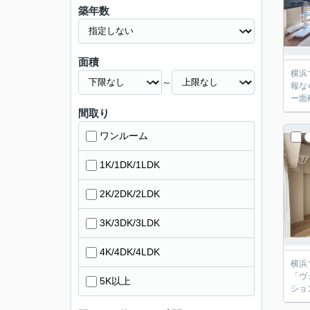
築年数
面積
横浜
～
報な
ー面
間取り
ワンルーム
1K/1DK/1LDK
2K/2DK/2LDK
3K/3DK/3LDK
4K/4DK/4LDK
横浜
「ヴ
5K以上
ショ