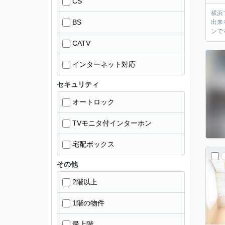
CS
横浜
BS
出来
ンで
CATV
インターネット対応
セキュリティ
オートロック
TVモニタ付インターホン
宅配ボックス
その他
2階以上
1階の物件
最上階