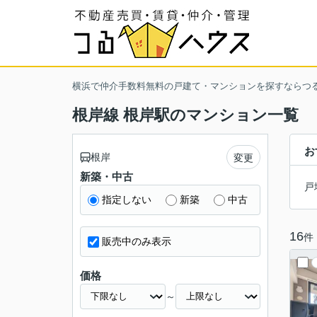
横浜で仲介手数料無料の戸建て・マンションを探すならつ
根岸線 根岸駅のマンション一覧
お
根岸
変更
新築・中古
戸
指定しない
新築
中古
16
件
販売中のみ表示
価格
～