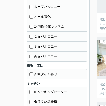
ルーフバルコニー
オール電化
横浜
ンズ
24時間換気システム
可能
２面バルコニー
３面バルコニー
両面バルコニー
構造・工法
外観タイル張り
キッチン
横浜
子区
IHクッキングヒーター
活を
食器洗い乾燥機