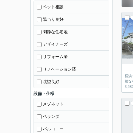
ペット相談
陽当り良好
閑静な住宅地
デザイナーズ
リフォーム済
リノベーション済
横浜
眺望良好
報な
3,
設備・仕様
メゾネット
ベランダ
バルコニー