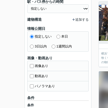
駅・バス停からの時間
建物構造
追加する
情報公開日
指定しない
本日
3日以内
1週間以内
横浜
画像・動画あり
牧く
の物
画像あり
動画あり
パノラマあり
条件
条件