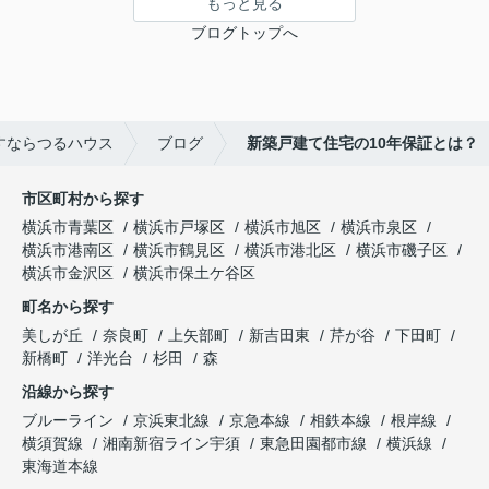
もっと見る
ブログトップへ
すならつるハウス
ブログ
新築戸建て住宅の10年保証とは？
市区町村から探す
横浜市青葉区
横浜市戸塚区
横浜市旭区
横浜市泉区
横浜市港南区
横浜市鶴見区
横浜市港北区
横浜市磯子区
横浜市金沢区
横浜市保土ケ谷区
町名から探す
美しが丘
奈良町
上矢部町
新吉田東
芹が谷
下田町
新橋町
洋光台
杉田
森
沿線から探す
ブルーライン
京浜東北線
京急本線
相鉄本線
根岸線
横須賀線
湘南新宿ライン宇須
東急田園都市線
横浜線
東海道本線