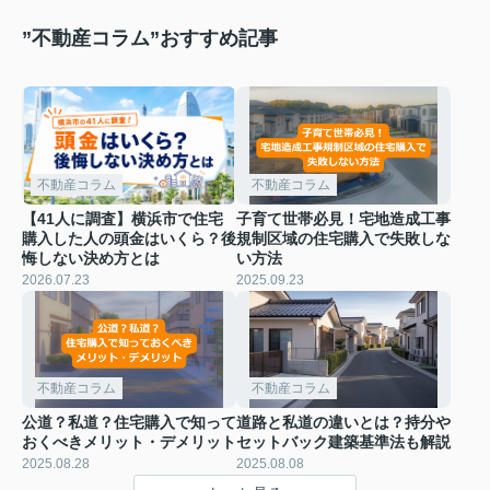
”不動産コラム”おすすめ記事
不動産コラム
不動産コラム
【41人に調査】横浜市で住宅
子育て世帯必見！宅地造成工事
購入した人の頭金はいくら？後
規制区域の住宅購入で失敗しな
悔しない決め方とは
い方法
2026.07.23
2025.09.23
不動産コラム
不動産コラム
公道？私道？住宅購入で知って
道路と私道の違いとは？持分や
おくべきメリット・デメリット
セットバック建築基準法も解説
2025.08.28
2025.08.08