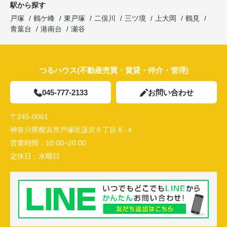
駅から探す
戸塚
鶴ケ峰
東戸塚
二俣川
三ツ境
上大岡
鶴見
青葉台
港南台
瀬谷
つるハウス(不動産売買・賃貸・仲介・管理)
045-777-2133
お問い合わせ
〒245-0061
神奈川県横浜市戸塚区汲沢６丁目８-４
営業時間：
10:00~20:00
定休日：
水曜日